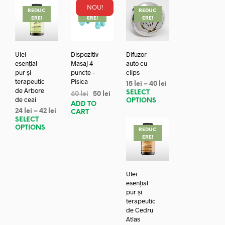
NOU!
REDUC
REDUC
REDUC
ERE!
ERE!
ERE!
Ulei
Dispozitiv
Difuzor
esențial
Masaj 4
auto cu
pur și
puncte –
clips
terapeutic
Pisica
15
lei
–
40
lei
de Arbore
SELECT
60
lei
50
lei
de ceai
OPTIONS
ADD TO
24
lei
–
42
lei
CART
SELECT
OPTIONS
REDUC
ERE!
Ulei
esențial
pur și
terapeutic
de Cedru
Atlas