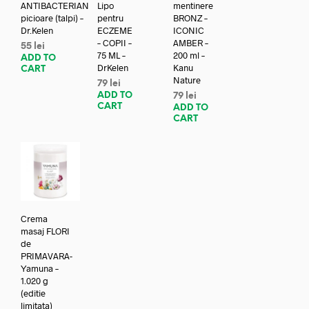
ANTIBACTERIAN
Lipo
mentinere
picioare (talpi) –
pentru
BRONZ –
Dr.Kelen
ECZEME
ICONIC
– COPII –
AMBER –
55
lei
75 ML –
200 ml –
ADD TO
DrKelen
Kanu
CART
Nature
79
lei
ADD TO
79
lei
CART
ADD TO
CART
Crema
masaj FLORI
de
PRIMAVARA-
Yamuna –
1.020 g
(editie
limitata)