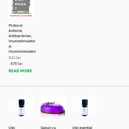
STOC
EPUIZA
REDUC
T
ERE!
Protocol
Antiviral,
Antibacterian,
Imunostimulator
și
Imunomodulator
523
lei
475
lei
READ MORE
Ulei
Sapun cu
Ulei esential