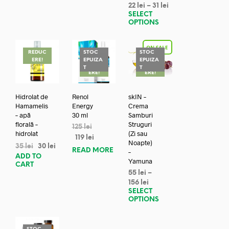
22
lei
–
31
lei
SELECT
OPTIONS
REDUC
STOC
STOC
ERE!
EPUIZA
EPUIZA
REDUC
REDUC
T
T
ERE!
ERE!
Hidrolat de
Renol
skIN –
Hamamelis
Energy
Crema
– apă
30 ml
Samburi
florală –
Struguri
125
lei
hidrolat
(Zi sau
119
lei
Noapte)
35
lei
30
lei
READ MORE
–
ADD TO
Yamuna
CART
55
lei
–
156
lei
SELECT
OPTIONS