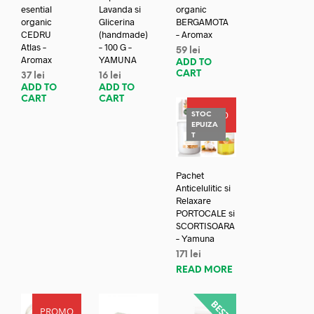
esential
Lavanda si
organic
organic
Glicerina
BERGAMOTA
CEDRU
(handmade)
– Aromax
Atlas –
– 100 G –
59
lei
Aromax
YAMUNA
ADD TO
CART
37
lei
16
lei
ADD TO
ADD TO
CART
CART
PROMO
STOC
EPUIZA
T
Pachet
Anticelulitic si
Relaxare
PORTOCALE si
SCORTISOARA
– Yamuna
171
lei
READ MORE
PROMO