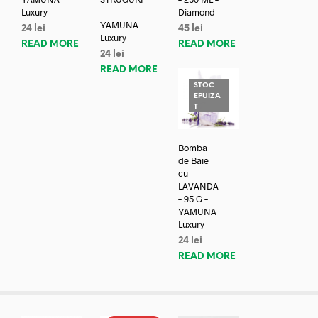
Luxury
–
Diamond
YAMUNA
24
lei
45
lei
Luxury
READ MORE
READ MORE
24
lei
READ MORE
STOC
EPUIZA
T
Bomba
de Baie
cu
LAVANDA
– 95 G –
YAMUNA
Luxury
24
lei
READ MORE