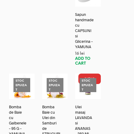
Sapun
handmade
cu
CAPSUNI
si
Glicerina –
YAMUNA
16
lei
ADD TO
CART
NOU!
STOC
STOC
STOC
EPUIZA
EPUIZA
EPUIZA
T
T
T
Bomba
Bomba
Ulei
de Baie
Baie cu
masaj
cu
Ulei din
LAVANDA
Galbenele
Samburi
si
– 95 G –
de
ANANAS
YAMUNA
STRUGURI
– 250 ML –