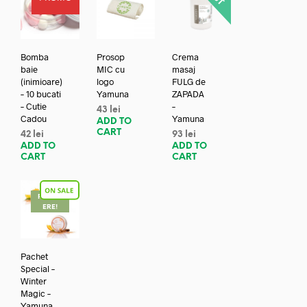
Bomba
Prosop
Crema
baie
MIC cu
masaj
(inimioare)
logo
FULG de
– 10 bucati
Yamuna
ZAPADA
– Cutie
–
43
lei
Cadou
Yamuna
ADD TO
CART
42
lei
93
lei
ADD TO
ADD TO
CART
CART
REDUC
ERE!
Pachet
Special –
Winter
Magic –
Yamuna