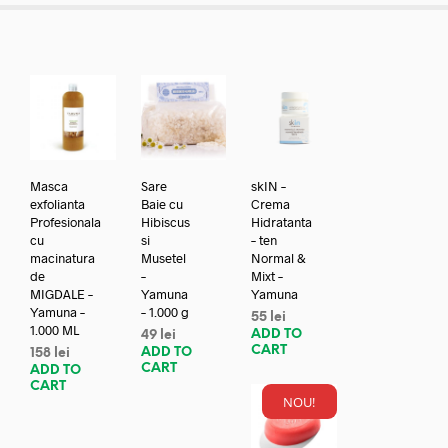
Masca
Sare
skIN –
exfolianta
Baie cu
Crema
Profesionala
Hibiscus
Hidratanta
cu
si
– ten
macinatura
Musetel
Normal &
de
–
Mixt –
MIGDALE –
Yamuna
Yamuna
Yamuna –
– 1.000 g
55
lei
1.000 ML
ADD TO
49
lei
CART
ADD TO
158
lei
CART
ADD TO
CART
NOU!