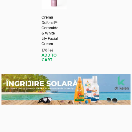
Cremă
Defensil®
Ceramide
& White
Lily Facial
Cream
178
lei
ADD TO
CART