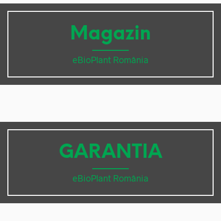
Magazin
eBioPlant România
GARANTIA
eBioPlant România