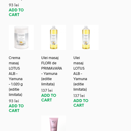
93
lei
ADD TO
CART
Crema
Ulei masaj
Ulei
masaj
FLORI de
masaj
LOTUS
PRIMAVARA
LOTUS
ALB –
– Yamuna
ALB –
Yamuna
(editie
Yamuna
– 1.020 g
limitata)
(editie
(editie
limitata)
137
lei
limitata)
ADD TO
137
lei
CART
ADD TO
93
lei
CART
ADD TO
CART