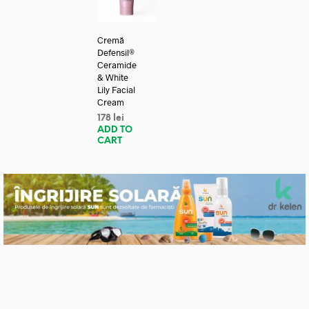
Cremă
Defensil®
Ceramide
& White
Lily Facial
Cream
178
lei
ADD TO
CART