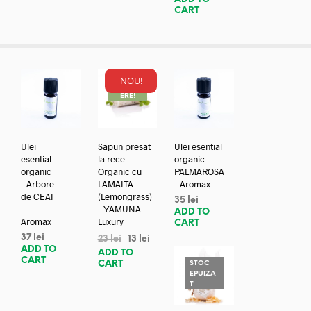
CART
NOU!
REDUC
ERE!
Ulei
Sapun presat
Ulei esential
esential
la rece
organic –
organic
Organic cu
PALMAROSA
– Arbore
LAMAITA
– Aromax
de CEAI
(Lemongrass)
35
lei
–
– YAMUNA
ADD TO
Aromax
Luxury
CART
37
lei
23
lei
13
lei
ADD TO
ADD TO
CART
CART
STOC
EPUIZA
T