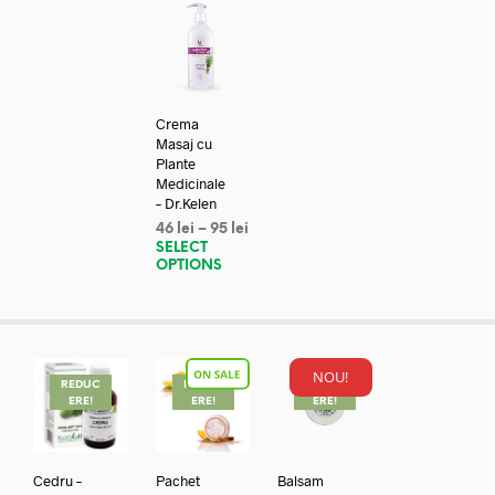
Crema
Masaj cu
Plante
Medicinale
– Dr.Kelen
46
lei
–
95
lei
SELECT
OPTIONS
NOU!
REDUC
REDUC
REDUC
ERE!
ERE!
ERE!
Cedru –
Pachet
Balsam