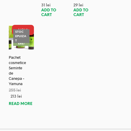
31
lei
29
lei
ADD TO
ADD TO
CART
CART
NOU!
STOC
EPUIZA
REDUC
T
ERE!
Pachet
cosmetice
Seminte
de
Canepa –
Yamuna
255
lei
213
lei
READ MORE