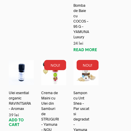
Bomba
de Baie
cu
COCOS –
95 G –
YAMUNA
Luxury
24
lei
READ MORE
NOU!
NOU!
Ulei esential
Crema de
Sampon
organic
Maini cu
cu Unt
RAVINTSARA
Ulei din
Shea –
– Aromax
Samburi
Par uscat
de
si
39
lei
STRUGURI
degradat
ADD TO
– Yamuna
–
CART
– NOU
Yamuna