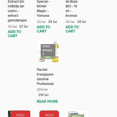
Extract din
Special –
de Buze
mlădițe de
Winter
BIO – 10
cedru –
Magic –
ml –
extract
Yamuna
Aromax
gemoterapic
42
lei
38
lei
43
lei
35
lei
30
lei
27
lei
ADD TO
ADD TO
CART
CART
ADD TO
CART
STOC
EPUIZA
REDUC
T
ERE!
Pachet
Frangipani-
Iasomie
Profesional
230
lei
218
lei
READ MORE
NOU!
NOU!
REDUC
REDUC
REDUC