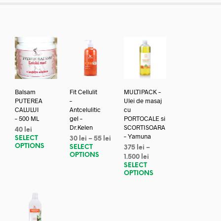
Balsam
Fit Cellulit
MULTIPACK –
PUTEREA
–
Ulei de masaj
CALULUI
Antcelulitic
cu
– 500 ML
gel –
PORTOCALE si
Dr.Kelen
SCORTISOARA
40
lei
– Yamuna
SELECT
30
lei
–
55
lei
OPTIONS
SELECT
375
lei
–
OPTIONS
1.500
lei
SELECT
OPTIONS