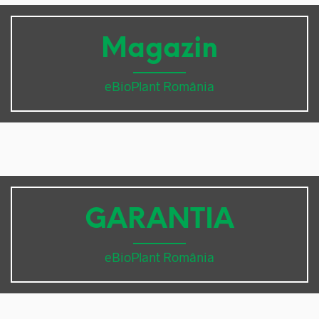
Magazin
eBioPlant România
GARANTIA
eBioPlant România