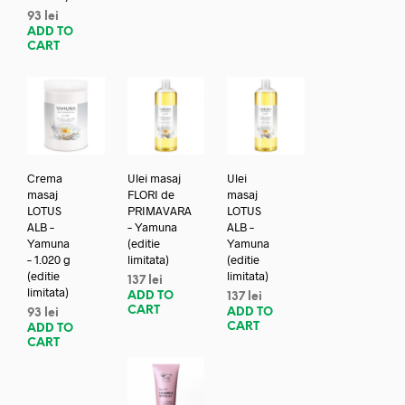
93
lei
ADD TO
CART
Crema
Ulei masaj
Ulei
masaj
FLORI de
masaj
LOTUS
PRIMAVARA
LOTUS
ALB –
– Yamuna
ALB –
Yamuna
(editie
Yamuna
– 1.020 g
limitata)
(editie
(editie
limitata)
137
lei
limitata)
ADD TO
137
lei
CART
ADD TO
93
lei
CART
ADD TO
CART