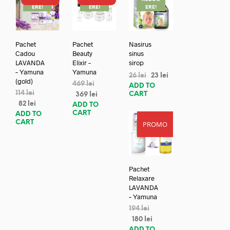
ERE!
ERE!
ERE!
Pachet
Pachet
Nasirus
Cadou
Beauty
sinus
LAVANDA
Elixir –
sirop
– Yamuna
Yamuna
26
lei
23
lei
(gold)
469
lei
ADD TO
114
lei
CART
369
lei
82
lei
ADD TO
CART
ADD TO
CART
PROMO
REDUC
ERE!
Pachet
Relaxare
LAVANDA
– Yamuna
194
lei
180
lei
ADD TO