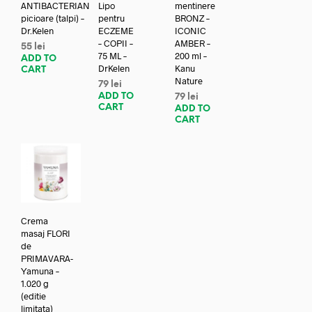
ANTIBACTERIAN
Lipo
mentinere
picioare (talpi) –
pentru
BRONZ –
Dr.Kelen
ECZEME
ICONIC
– COPII –
AMBER –
55
lei
75 ML –
200 ml –
ADD TO
DrKelen
Kanu
CART
Nature
79
lei
ADD TO
79
lei
CART
ADD TO
CART
Crema
masaj FLORI
de
PRIMAVARA-
Yamuna –
1.020 g
(editie
limitata)