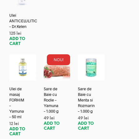
Ulei
ANTICELULITIC
– Dr.Kelen
125
lei
ADD TO
CART
NOU!
Ulei de
Sare de
Sare de
masaj
Baie cu
Baie cu
FORHIM
Rodie –
Menta si
–
Yamuna
Rozmarin
Yamuna
– 1.000 g
– 1.000 g
– 50 ml
49
lei
49
lei
ADD TO
ADD TO
12
lei
CART
CART
ADD TO
CART