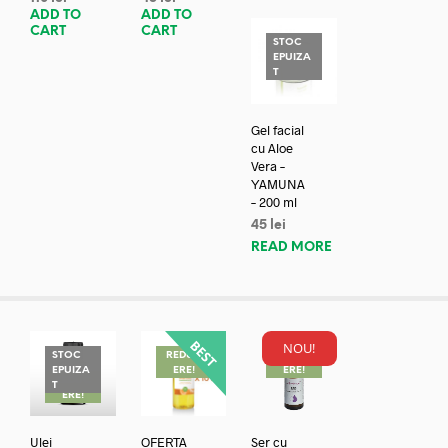
ADD TO
ADD TO
CART
CART
STOC
EPUIZA
T
Gel facial
cu Aloe
Vera –
YAMUNA
– 200 ml
45
lei
READ MORE
NOU!
STOC
REDUC
REDUC
EPUIZA
ERE!
ERE!
REDUC
T
ERE!
Ulei
OFERTA
Ser cu