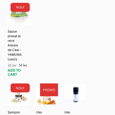
NOU!
REDUC
ERE!
Sapun
presat la
rece
Arbore
de Ceai –
YAMUNA
Luxury
23
lei
14
lei
ADD TO
CART
NOU!
PROMO
Sampon
Ulei
Ulei