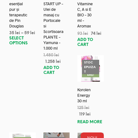
esențial
START UP –
Vitamine
pur și
Ulei de
C, A si E
terapeutic
masaj cu
BIO – 30
de Pin
Portocale
ml –
Douglas
si
Aromax
Scortisoara
35
lei
–
59
lei
93
lei
74
lei
PLANTE –
SELECT
ADD TO
Yamuna –
OPTIONS
CART
1.000 ml
1.480
lei
1.258
lei
STOC
EPUIZA
ADD TO
REDUC
T
CART
ERE!
Korolen
Energy
30 ml
125
lei
119
lei
READ MORE
NOU!