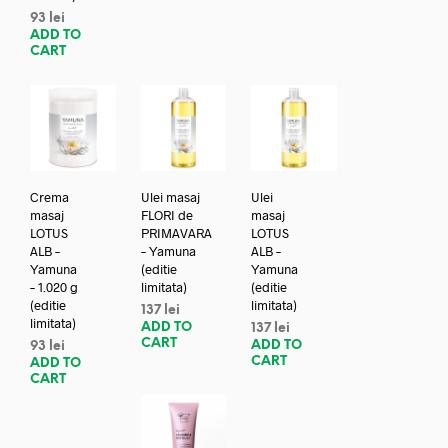
93
lei
ADD TO
CART
Crema
Ulei masaj
Ulei
masaj
FLORI de
masaj
LOTUS
PRIMAVARA
LOTUS
ALB –
– Yamuna
ALB –
Yamuna
(editie
Yamuna
– 1.020 g
limitata)
(editie
(editie
limitata)
137
lei
limitata)
ADD TO
137
lei
CART
ADD TO
93
lei
CART
ADD TO
CART