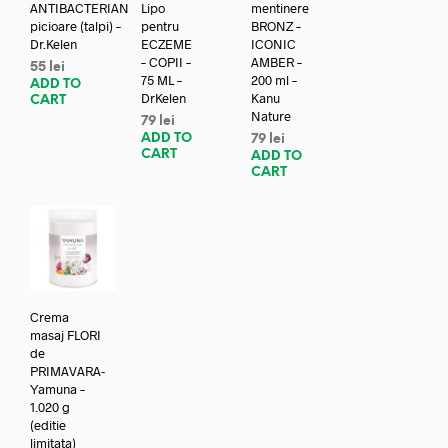
ANTIBACTERIAN
Lipo
mentinere
picioare (talpi) –
pentru
BRONZ –
Dr.Kelen
ECZEME
ICONIC
– COPII –
AMBER –
55
lei
75 ML –
200 ml –
ADD TO
DrKelen
Kanu
CART
Nature
79
lei
ADD TO
79
lei
CART
ADD TO
CART
Crema
masaj FLORI
de
PRIMAVARA-
Yamuna –
1.020 g
(editie
limitata)