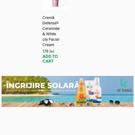
Cremă
Defensil®
Ceramide
& White
Lily Facial
Cream
178
lei
ADD TO
CART