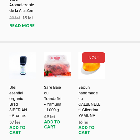
Aromaterapie
de la A la Zen
20
lei
15
lei
READ MORE
NOU!
Ulei
Sare Baie
Sapun
esential
cu
handmade
organic
Trandafiri
cu
Brad
– Yamuna
GALBENELE
SIBERIAN
– 1.000 g
si Glicerina –
– Aromax
YAMUNA
49
lei
ADD TO
37
lei
16
lei
CART
ADD TO
ADD TO
CART
CART