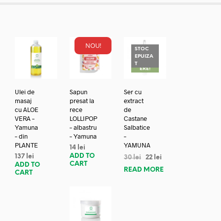
NOU!
STOC
EPUIZA
REDUC
T
ERE!
Ulei de
Sapun
Ser cu
masaj
presat la
extract
cu ALOE
rece
de
VERA –
LOLLIPOP
Castane
Yamuna
– albastru
Salbatice
– din
– Yamuna
–
PLANTE
YAMUNA
14
lei
ADD TO
137
lei
30
lei
22
lei
CART
ADD TO
READ MORE
CART