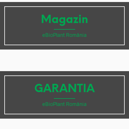
Magazin
eBioPlant România
GARANTIA
eBioPlant România