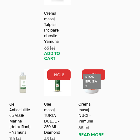
Crema
masaj
Talpi si
Picioare
obosite –
Yamuna
65
lei
ADD TO
CART
NOU!
NOU!
STOC
EPUIZA
T
Gel
Ulei
Crema
Anticelulitic
masaj
masaj
cu ALGE
TURTA
NUCI –
Marine
DULCE –
Yamuna
(detoxifiant)
250 ML –
85
lei
– Yamuna
Diamond
READ MORE
110
lei
45
lei