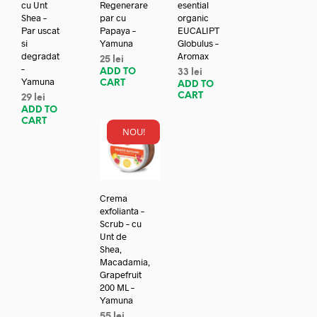
cu Unt
Regenerare
esential
Shea –
par cu
organic
Par uscat
Papaya –
EUCALIPT
si
Yamuna
Globulus –
degradat
Aromax
25
lei
–
ADD TO
33
lei
Yamuna
CART
ADD TO
CART
29
lei
ADD TO
CART
NOU!
Crema
exfolianta –
Scrub – cu
Unt de
Shea,
Macadamia,
Grapefruit
200 ML –
Yamuna
55
lei