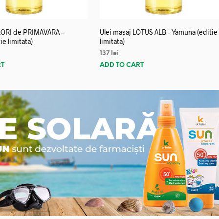
FLORI de PRIMAVARA –
Ulei masaj LOTUS ALB – Yamuna (editie
e limitata)
limitata)
137
lei
RT
ADD TO CART