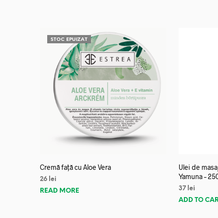
STOC EPUIZAT
Cremă față cu Aloe Vera
Ulei de mas
Yamuna – 25
26
lei
37
lei
READ MORE
ADD TO CA