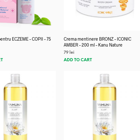
entru ECZEME – COPII – 75
Crema mentinere BRONZ – ICONIC
AMBER – 200 ml – Kanu Nature
79
lei
RT
ADD TO CART