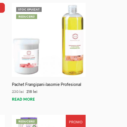
STOC EPUIZAT
REDUCERE!
Pachet Frangipani-Iasomie Profesional
230
lei
218
lei
READ MORE
PROMO
REDUCERE!