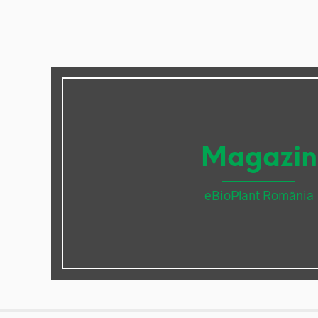
Magazin
eBioPlant România