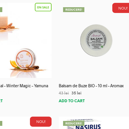
NOU!
!
REDUCERE!
al – Winter Magic – Yamuna
Balsam de Buze BIO – 10 ml – Aromax
43
lei
35
lei
RT
ADD TO CART
NOU!
!
REDUCERE!