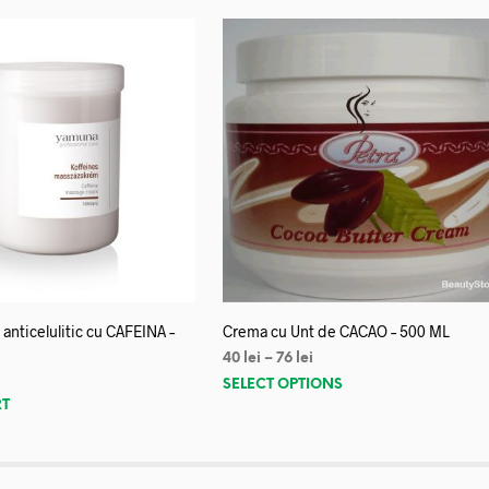
anticelulitic cu CAFEINA –
Crema cu Unt de CACAO – 500 ML
40
lei
–
76
lei
SELECT OPTIONS
RT