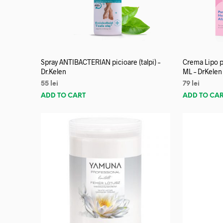
Spray ANTIBACTERIAN picioare (talpi) –
Crema Lipo p
Dr.Kelen
ML – DrKelen
55
lei
79
lei
ADD TO CART
ADD TO CA