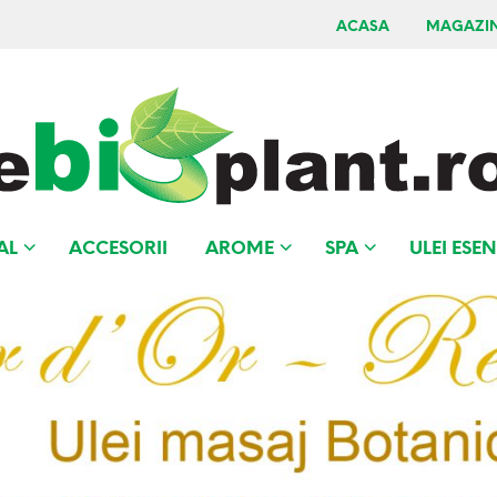
ACASA
MAGAZI
AL
ACCESORII
AROME
SPA
ULEI ESEN