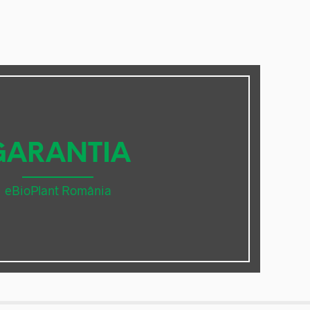
GARANTIA
eBioPlant România