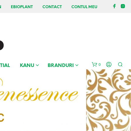
N
EBIOPLANT
CONTACT
CONTUL MEU
0
TIAL
KANU
BRANDURI