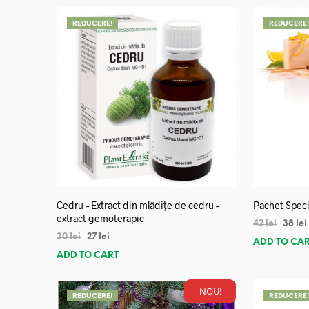
REDUCERE!
REDUCERE
Cedru – Extract din mlădițe de cedru –
Pachet Speci
extract gemoterapic
42
lei
38
lei
30
lei
27
lei
ADD TO CA
ADD TO CART
NOU!
REDUCERE!
REDUCERE