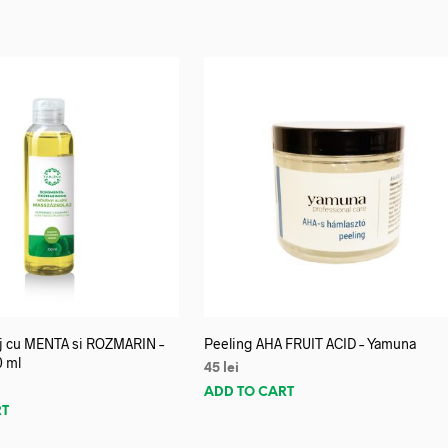
aj cu MENTA si ROZMARIN –
Peeling AHA FRUIT ACID – Yamuna
0 ml
45
lei
ADD TO CART
RT