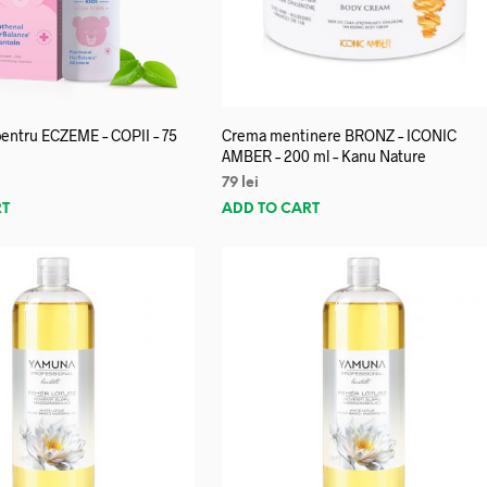
entru ECZEME – COPII – 75
Crema mentinere BRONZ – ICONIC
AMBER – 200 ml – Kanu Nature
79
lei
RT
ADD TO CART