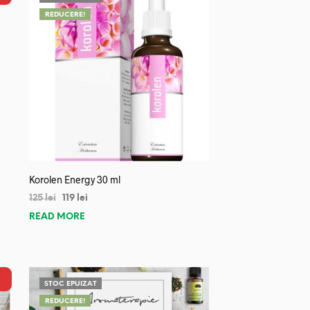
REDUCERE!
Korolen Energy 30 ml
125
lei
119
lei
READ MORE
STOC EPUIZAT
REDUCERE!