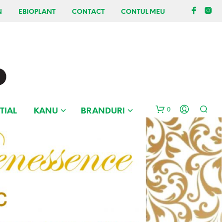
N
EBIOPLANT
CONTACT
CONTUL MEU
0
TIAL
KANU
BRANDURI