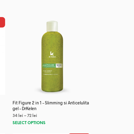
Fit Figure 2 in 1 – Slimming si Anticelulita
gel – DrKelen
34
lei
–
72
lei
SELECT OPTIONS