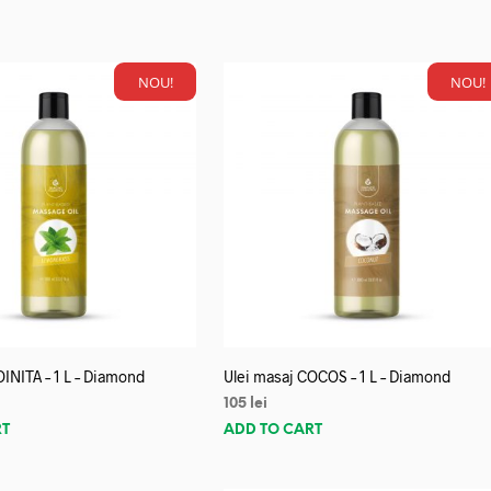
NOU!
NOU!
OINITA – 1 L – Diamond
Ulei masaj COCOS – 1 L – Diamond
105
lei
RT
ADD TO CART