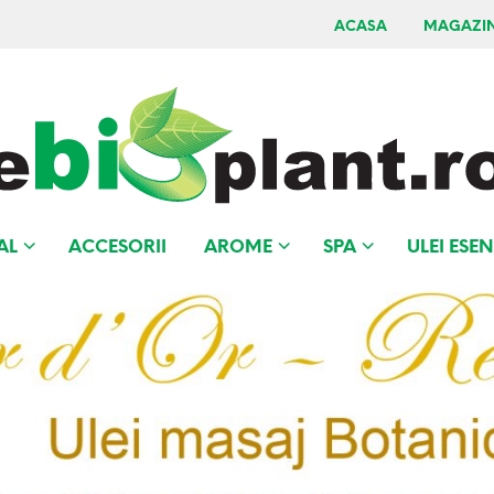
ACASA
MAGAZI
AL
ACCESORII
AROME
SPA
ULEI ESEN