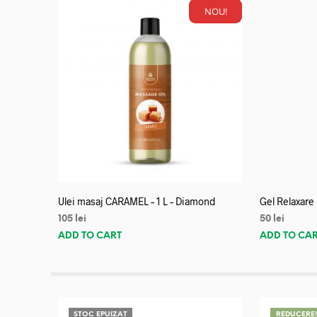
NOU!
Ulei masaj CARAMEL – 1 L – Diamond
Gel Relaxare
105
lei
50
lei
ADD TO CART
ADD TO CA
STOC EPUIZAT
REDUCERE