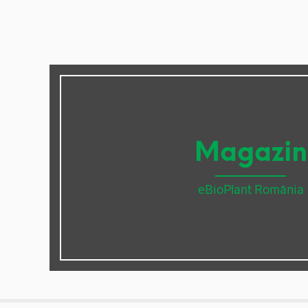
Magazin
eBioPlant România