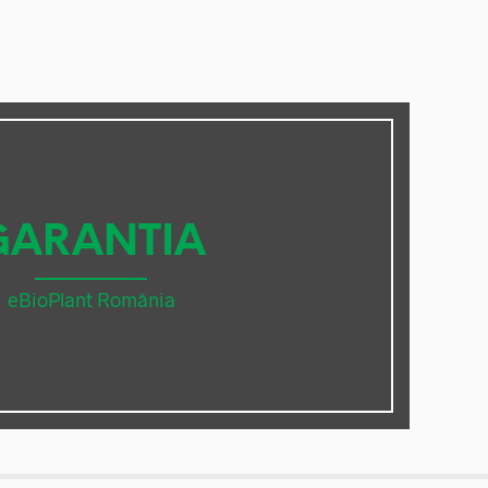
GARANTIA
eBioPlant România