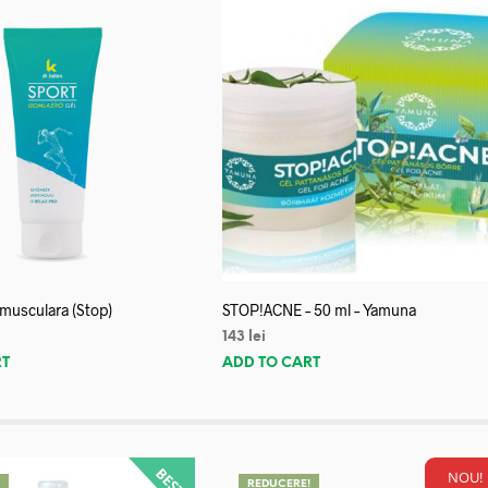
 musculara (Stop)
STOP!ACNE – 50 ml – Yamuna
143
lei
RT
ADD TO CART
NOU!
!
REDUCERE!