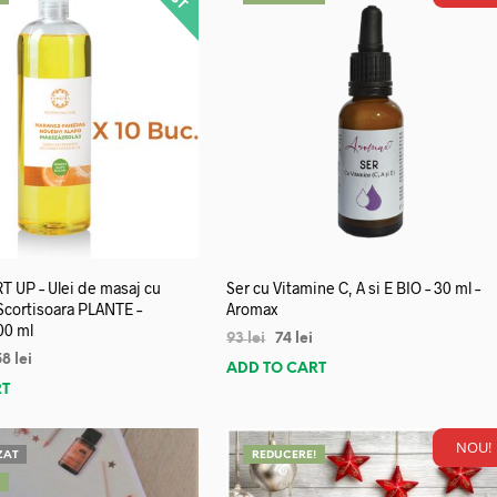
 UP – Ulei de masaj cu
Ser cu Vitamine C, A si E BIO – 30 ml –
 Scortisoara PLANTE –
Aromax
00 ml
93
lei
74
lei
58
lei
ADD TO CART
RT
NOU!
ZAT
REDUCERE!
!