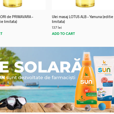
FLORI de PRIMAVARA –
Ulei masaj LOTUS ALB – Yamuna (editie
e limitata)
limitata)
137
lei
RT
ADD TO CART