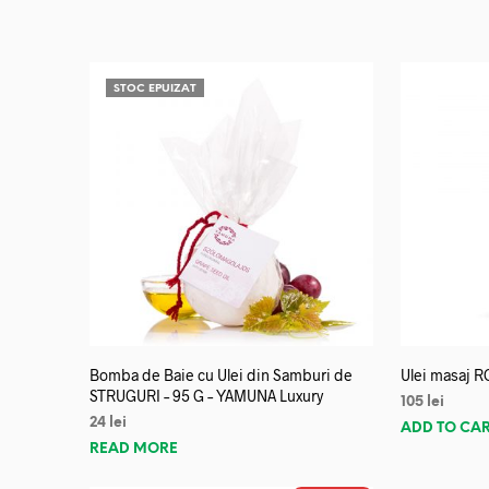
STOC EPUIZAT
Bomba de Baie cu Ulei din Samburi de
Ulei masaj R
STRUGURI – 95 G – YAMUNA Luxury
105
lei
24
lei
ADD TO CA
READ MORE