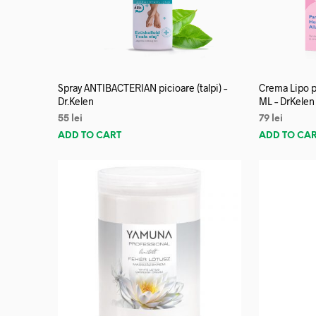
Spray ANTIBACTERIAN picioare (talpi) –
Crema Lipo p
Dr.Kelen
ML – DrKelen
55
lei
79
lei
ADD TO CART
ADD TO CA