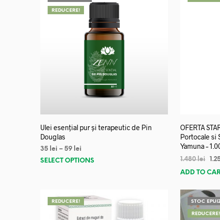
REDUCERE!
Ulei esențial pur și terapeutic de Pin
OFERTA START
Douglas
Portocale si
Yamuna – 1.0
35
lei
–
59
lei
1.480
lei
1.2
SELECT OPTIONS
ADD TO CA
REDUCERE!
STOC EPUI
REDUCERE