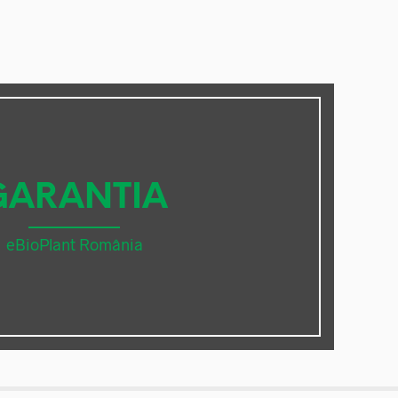
GARANTIA
eBioPlant România