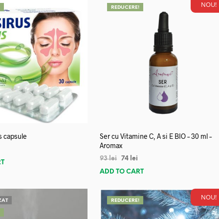
NOU!
!
REDUCERE!
s capsule
Ser cu Vitamine C, A si E BIO – 30 ml –
Aromax
93
lei
74
lei
RT
ADD TO CART
NOU!
ZAT
REDUCERE!
!