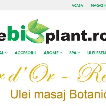
ACASA
MAGAZI
AL
ACCESORII
AROME
SPA
ULEI ESEN