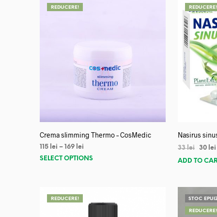
REDUCERE!
REDUCERE
Crema slimming Thermo – CosMedic
Nasirus sinu
115
lei
–
169
lei
33
lei
30
lei
SELECT OPTIONS
ADD TO CA
REDUCERE!
STOC EPUI
REDUCERE