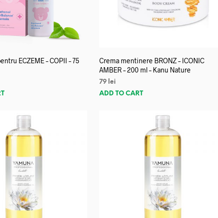
entru ECZEME – COPII – 75
Crema mentinere BRONZ – ICONIC
AMBER – 200 ml – Kanu Nature
79
lei
RT
ADD TO CART