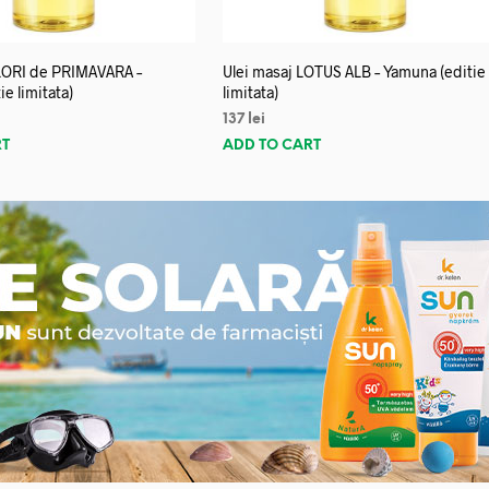
FLORI de PRIMAVARA –
Ulei masaj LOTUS ALB – Yamuna (editie
e limitata)
limitata)
137
lei
RT
ADD TO CART