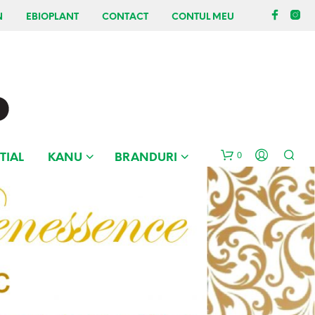
N
EBIOPLANT
CONTACT
CONTUL MEU
0
TIAL
KANU
BRANDURI