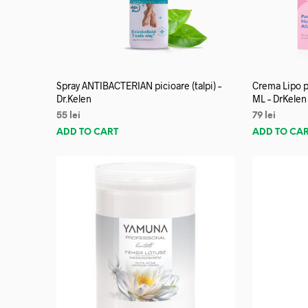
Spray ANTIBACTERIAN picioare (talpi) –
Crema Lipo p
Dr.Kelen
ML – DrKelen
55
lei
79
lei
ADD TO CART
ADD TO CA