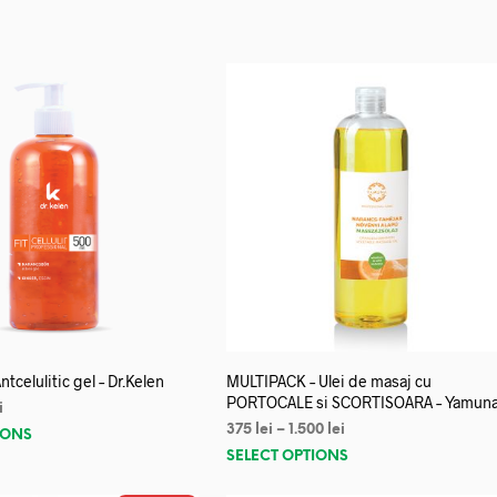
 Antcelulitic gel – Dr.Kelen
MULTIPACK – Ulei de masaj cu
PORTOCALE si SCORTISOARA – Yamun
i
375
lei
–
1.500
lei
IONS
SELECT OPTIONS