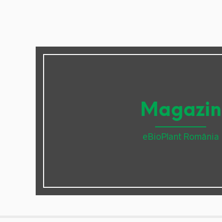
Magazin
eBioPlant România