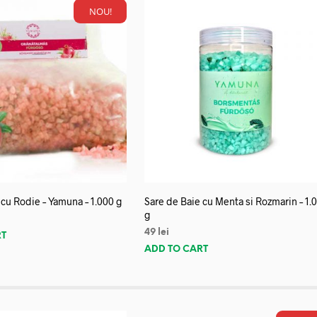
NOU!
 cu Rodie – Yamuna – 1.000 g
Sare de Baie cu Menta si Rozmarin – 1.
g
49
lei
RT
ADD TO CART