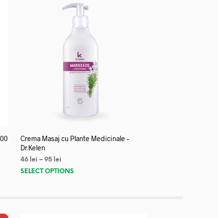
000
Crema Masaj cu Plante Medicinale –
Dr.Kelen
46
lei
–
95
lei
SELECT OPTIONS