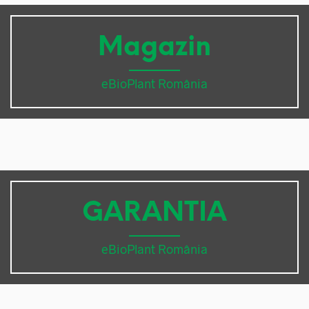
Magazin
eBioPlant România
GARANTIA
eBioPlant România