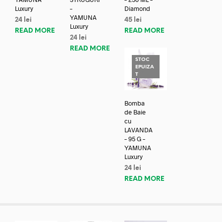
Luxury
–
Diamond
YAMUNA
24
lei
45
lei
Luxury
READ MORE
READ MORE
24
lei
READ MORE
STOC
EPUIZA
T
Bomba
de Baie
cu
LAVANDA
– 95 G –
YAMUNA
Luxury
24
lei
READ MORE