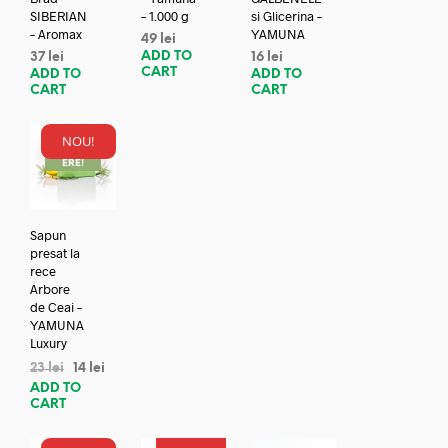
SIBERIAN
– 1.000 g
si Glicerina –
– Aromax
YAMUNA
49
lei
ADD TO
37
lei
16
lei
CART
ADD TO
ADD TO
CART
CART
NOU!
REDUC
ERE!
Sapun
presat la
rece
Arbore
de Ceai –
YAMUNA
Luxury
23
lei
14
lei
ADD TO
CART