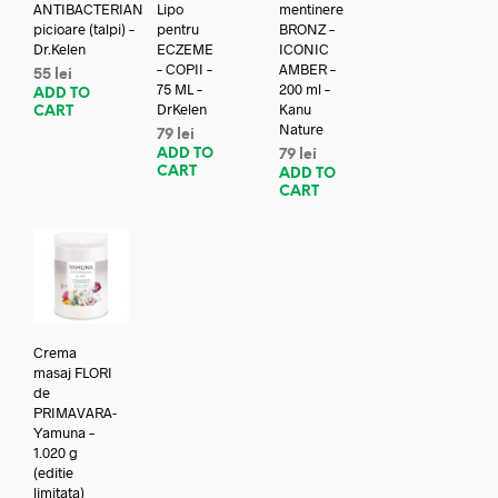
ANTIBACTERIAN
Lipo
mentinere
picioare (talpi) –
pentru
BRONZ –
Dr.Kelen
ECZEME
ICONIC
– COPII –
AMBER –
55
lei
75 ML –
200 ml –
ADD TO
DrKelen
Kanu
CART
Nature
79
lei
ADD TO
79
lei
CART
ADD TO
CART
Crema
masaj FLORI
de
PRIMAVARA-
Yamuna –
1.020 g
(editie
limitata)