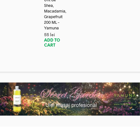
Shea,
Macadamia,
Grapefruit
200 ML –
Yamuna
55
lei
ADD TO
CART