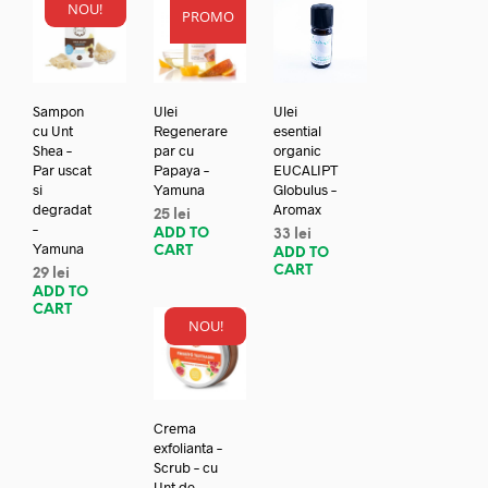
NOU!
PROMO
Sampon
Ulei
Ulei
cu Unt
Regenerare
esential
Shea –
par cu
organic
Par uscat
Papaya –
EUCALIPT
si
Yamuna
Globulus –
degradat
Aromax
25
lei
–
ADD TO
33
lei
Yamuna
CART
ADD TO
CART
29
lei
ADD TO
CART
NOU!
Crema
exfolianta –
Scrub – cu
Unt de