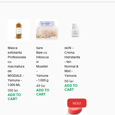
Masca
Sare
skIN –
exfolianta
Baie cu
Crema
Profesionala
Hibiscus
Hidratanta
cu
si
– ten
macinatura
Musetel
Normal &
de
–
Mixt –
MIGDALE –
Yamuna
Yamuna
Yamuna –
– 1.000 g
55
lei
1.000 ML
ADD TO
49
lei
CART
ADD TO
158
lei
CART
ADD TO
CART
NOU!