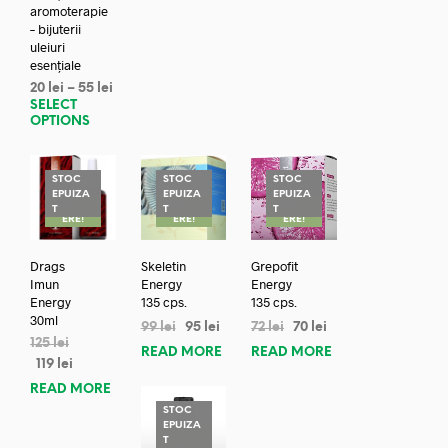
aromoterapie
– bijuterii
uleiuri
esențiale
20
lei
–
55
lei
SELECT
OPTIONS
STOC
STOC
STOC
EPUIZA
EPUIZA
EPUIZA
REDUC
REDUC
REDUC
T
T
T
ERE!
ERE!
ERE!
Drags
Skeletin
Grepofit
Imun
Energy
Energy
Energy
135 cps.
135 cps.
30ml
99
lei
95
lei
72
lei
70
lei
125
lei
READ MORE
READ MORE
119
lei
READ MORE
STOC
EPUIZA
REDUC
T