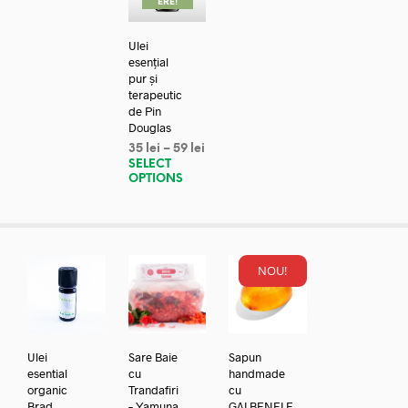
ERE!
Ulei
esențial
pur și
terapeutic
de Pin
Douglas
35
lei
–
59
lei
SELECT
OPTIONS
NOU!
Ulei
Sare Baie
Sapun
esential
cu
handmade
organic
Trandafiri
cu
Brad
– Yamuna
GALBENELE