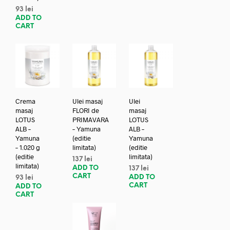
93
lei
ADD TO
CART
Crema
Ulei masaj
Ulei
masaj
FLORI de
masaj
LOTUS
PRIMAVARA
LOTUS
ALB –
– Yamuna
ALB –
Yamuna
(editie
Yamuna
– 1.020 g
limitata)
(editie
(editie
limitata)
137
lei
limitata)
ADD TO
137
lei
CART
ADD TO
93
lei
CART
ADD TO
CART