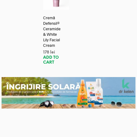
Cremă
Defensil®
Ceramide
& White
Lily Facial
Cream
178
lei
ADD TO
CART