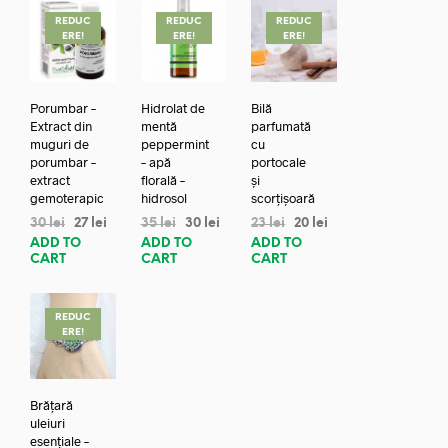
REDUC
REDUC
REDUC
ERE!
ERE!
ERE!
Porumbar –
Hidrolat de
Bilă
Extract din
mentă
parfumată
muguri de
peppermint
cu
porumbar –
– apă
portocale
extract
florală –
și
gemoterapic
hidrosol
scorțișoară
30
lei
27
lei
35
lei
30
lei
23
lei
20
lei
ADD TO
ADD TO
ADD TO
CART
CART
CART
REDUC
ERE!
Brățară
uleiuri
esențiale –