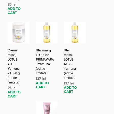
93
lei
ADD TO
CART
Crema
Ulei masaj
Ulei
masaj
FLORI de
masaj
LOTUS
PRIMAVARA
LOTUS
ALB –
– Yamuna
ALB –
Yamuna
(editie
Yamuna
– 1.020 g
limitata)
(editie
(editie
limitata)
137
lei
limitata)
ADD TO
137
lei
CART
ADD TO
93
lei
CART
ADD TO
CART