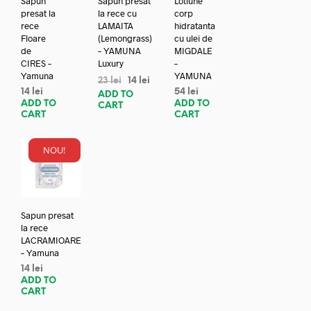
Sapun
Sapun presat
Lotiune
presat la
la rece cu
corp
rece
LAMAITA
hidratanta
Floare
(Lemongrass)
cu ulei de
de
– YAMUNA
MIGDALE
CIRES –
Luxury
–
Yamuna
YAMUNA
23
lei
14
lei
14
lei
54
lei
ADD TO
ADD TO
ADD TO
CART
CART
CART
NOU!
Sapun presat
la rece
LACRAMIOARE
– Yamuna
14
lei
ADD TO
CART