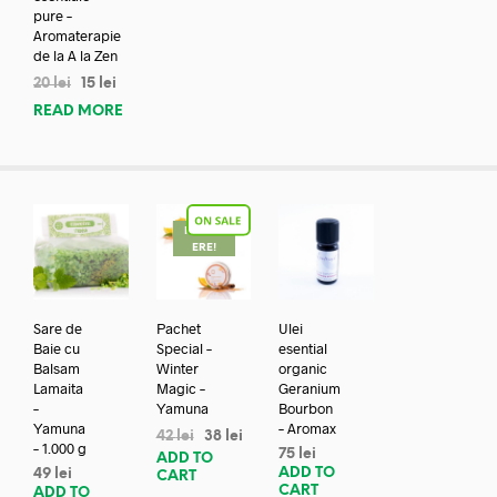
pure –
Aromaterapie
de la A la Zen
20
lei
15
lei
READ MORE
REDUC
ERE!
Sare de
Pachet
Ulei
Baie cu
Special –
esential
Balsam
Winter
organic
Lamaita
Magic –
Geranium
–
Yamuna
Bourbon
Yamuna
– Aromax
42
lei
38
lei
– 1.000 g
75
lei
ADD TO
ADD TO
49
lei
CART
CART
ADD TO