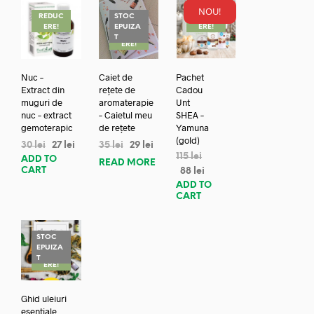
NOU!
REDUC
STOC
REDUC
ERE!
EPUIZA
ERE!
REDUC
T
ERE!
Nuc –
Caiet de
Pachet
Extract din
rețete de
Cadou
muguri de
aromaterapie
Unt
nuc – extract
– Caietul meu
SHEA –
gemoterapic
de rețete
Yamuna
(gold)
30
lei
27
lei
35
lei
29
lei
115
lei
ADD TO
READ MORE
CART
88
lei
ADD TO
CART
STOC
EPUIZA
REDUC
T
ERE!
Ghid uleiuri
esentiale