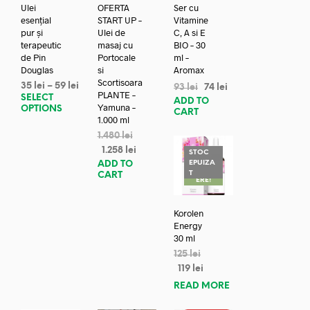
Ulei
OFERTA
Ser cu
esențial
START UP –
Vitamine
pur și
Ulei de
C, A si E
terapeutic
masaj cu
BIO – 30
de Pin
Portocale
ml –
Douglas
si
Aromax
Scortisoara
35
lei
–
59
lei
93
lei
74
lei
PLANTE –
SELECT
ADD TO
Yamuna –
OPTIONS
CART
1.000 ml
1.480
lei
1.258
lei
STOC
EPUIZA
ADD TO
REDUC
T
CART
ERE!
Korolen
Energy
30 ml
125
lei
119
lei
READ MORE