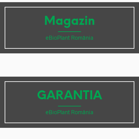
Magazin
eBioPlant România
GARANTIA
eBioPlant România