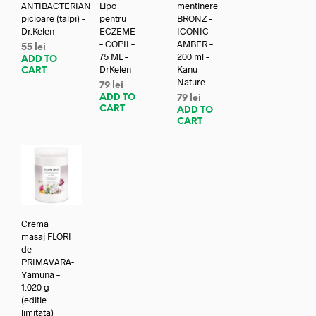
ANTIBACTERIAN
Lipo
mentinere
picioare (talpi) –
pentru
BRONZ –
Dr.Kelen
ECZEME
ICONIC
– COPII –
AMBER –
55
lei
75 ML –
200 ml –
ADD TO
DrKelen
Kanu
CART
Nature
79
lei
ADD TO
79
lei
CART
ADD TO
CART
Crema
masaj FLORI
de
PRIMAVARA-
Yamuna –
1.020 g
(editie
limitata)