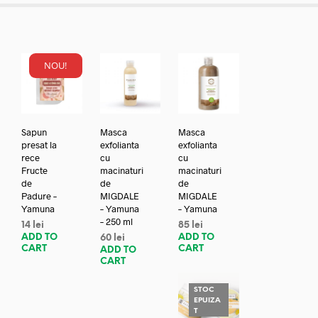
NOU!
Sapun
Masca
Masca
presat la
exfolianta
exfolianta
rece
cu
cu
Fructe
macinaturi
macinaturi
de
de
de
Padure –
MIGDALE
MIGDALE
Yamuna
– Yamuna
– Yamuna
– 250 ml
14
lei
85
lei
ADD TO
ADD TO
60
lei
CART
CART
ADD TO
CART
STOC
EPUIZA
T