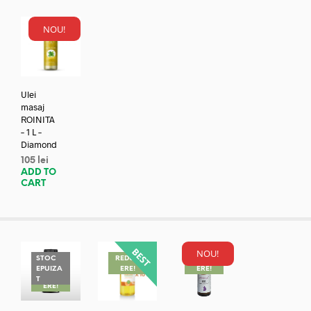
NOU!
Ulei
masaj
ROINITA
– 1 L –
Diamond
105
lei
ADD TO
CART
NOU!
STOC
REDUC
REDUC
EPUIZA
ERE!
ERE!
REDUC
T
ERE!