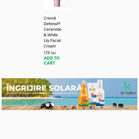
Cremă
Defensil®
Ceramide
& White
Lily Facial
Cream
178
lei
ADD TO
CART