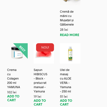
Cremă de
mâini cu
Mușețel și
Gălbenele
28
lei
READ MORE
NOU!
Crema
Sapun
Ulei de
cu
HIBISCUS
masaj
Colagen
– Block -
cu ALOE
200 ml
prelucrat
VERA –
YAMUNA
manual –
Yamuna
Yamuna
– 250 ml
102
lei
ADD TO
19
lei
51
lei
CART
ADD TO
ADD TO
CART
CART