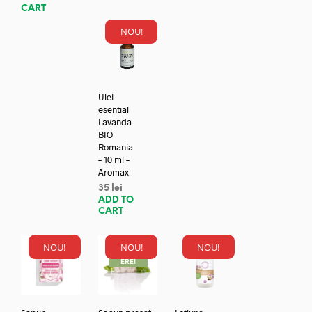
CART
NOU!
Ulei
esential
Lavanda
BIO
Romania
– 10 ml –
Aromax
35
lei
ADD TO
CART
NOU!
NOU!
NOU!
REDUC
ERE!