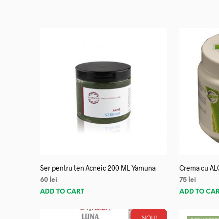
Ser pentru ten Acneic 200 ML Yamuna
Crema cu AL
60
lei
75
lei
ADD TO CART
ADD TO CA
NOU!