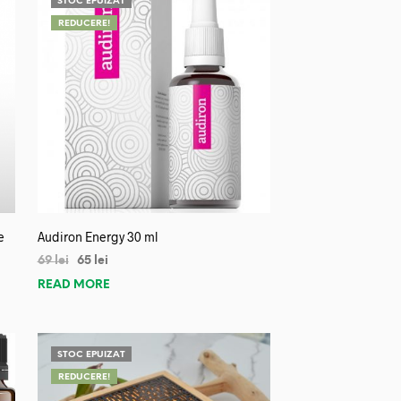
STOC EPUIZAT
REDUCERE!
e
Audiron Energy 30 ml
69
lei
65
lei
READ MORE
STOC EPUIZAT
REDUCERE!