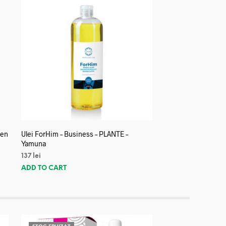
len
Ulei ForHim – Business – PLANTE –
Yamuna
137
lei
ADD TO CART