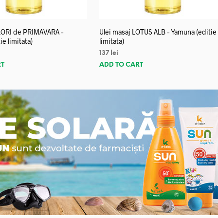
FLORI de PRIMAVARA –
Ulei masaj LOTUS ALB – Yamuna (editie
e limitata)
limitata)
137
lei
RT
ADD TO CART