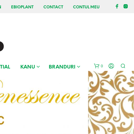
N
EBIOPLANT
CONTACT
CONTUL MEU
0
TIAL
KANU
BRANDURI