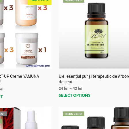
!
REDUCERE!
RT-UP Creme YAMUNA
Ulei esențial pur și terapeutic de Arbor
!
de ceai
24
lei
–
42
lei
lei
SELECT OPTIONS
RT
ZAT
REDUCERE!
!