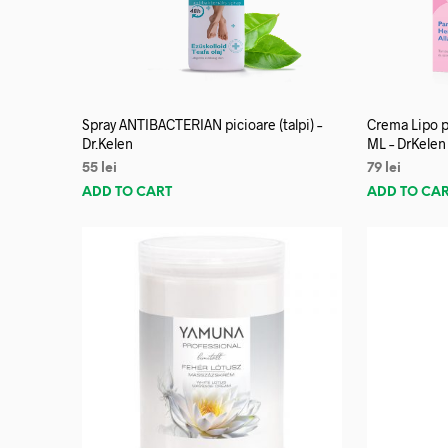
Spray ANTIBACTERIAN picioare (talpi) –
Crema Lipo p
Dr.Kelen
ML – DrKelen
55
lei
79
lei
ADD TO CART
ADD TO CA