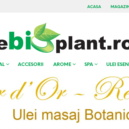
ACASA
MAGAZI
AL
ACCESORII
AROME
SPA
ULEI ESEN