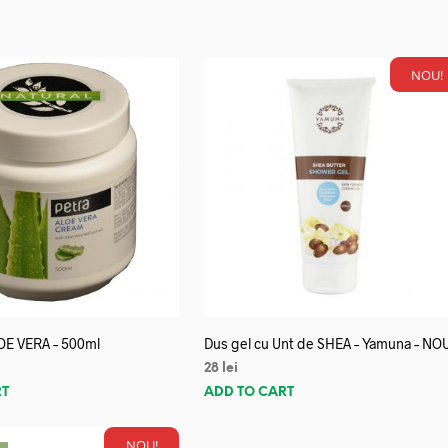
NOU!
OE VERA – 500ml
Dus gel cu Unt de SHEA – Yamuna – NO
28
lei
RT
ADD TO CART
NOU!