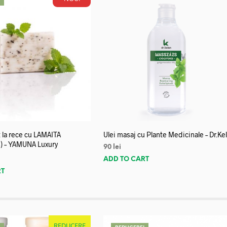
!
 la rece cu LAMAITA
Ulei masaj cu Plante Medicinale – Dr.Ke
) – YAMUNA Luxury
90
lei
ADD TO CART
RT
REDUCERE