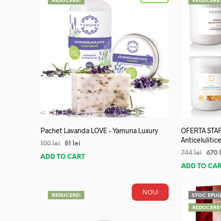
REDUCERE!
REDUCERE
Pachet Lavanda LOVE – Yamuna Luxury
OFERTA STA
Anticelulitice
100
lei
81
lei
744
lei
670
ADD TO CART
ADD TO CA
NOU!
REDUCERE!
STOC EPUI
REDUCERE