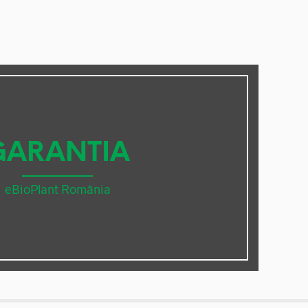
GARANTIA
eBioPlant România