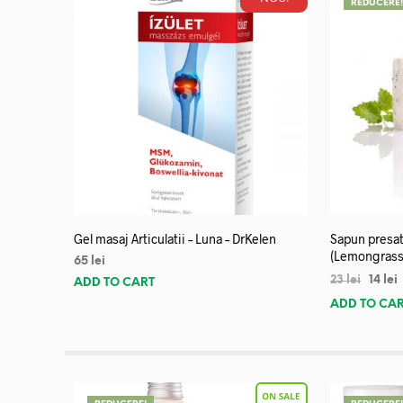
REDUCERE
Gel masaj Articulatii – Luna – DrKelen
Sapun presat
(Lemongrass
65
lei
23
lei
14
lei
ADD TO CART
ADD TO CA