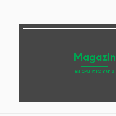
Magazin
eBioPlant România