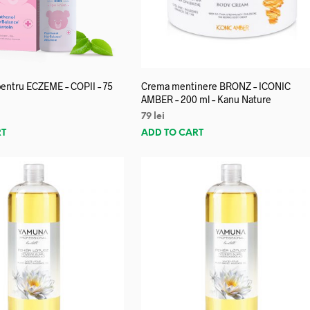
entru ECZEME – COPII – 75
Crema mentinere BRONZ – ICONIC
AMBER – 200 ml – Kanu Nature
79
lei
RT
ADD TO CART