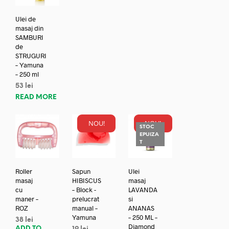
Ulei de
masaj din
SAMBURI
de
STRUGURI
– Yamuna
– 250 ml
53
lei
READ MORE
NOU!
NOU!
STOC
EPUIZA
T
Roller
Sapun
Ulei
masaj
HIBISCUS
masaj
cu
– Block -
LAVANDA
maner –
prelucrat
si
ROZ
manual –
ANANAS
Yamuna
– 250 ML –
38
lei
Diamond
ADD TO