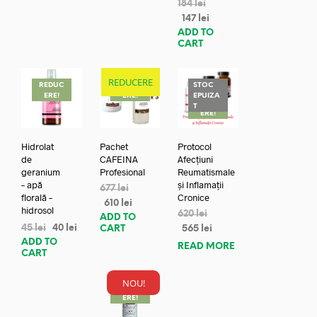
184
lei
147
lei
ADD TO
CART
REDUCERE
REDUC
REDUC
STOC
ERE!
ERE!
EPUIZA
REDUC
T
ERE!
Hidrolat
Pachet
Protocol
de
CAFEINA
Afecțiuni
geranium
Profesional
Reumatismale
– apă
și Inflamații
677
lei
florală –
Cronice
610
lei
hidrosol
620
lei
ADD TO
45
lei
40
lei
CART
565
lei
ADD TO
READ MORE
CART
NOU!
REDUC
ERE!