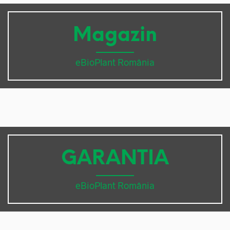
Magazin
eBioPlant România
GARANTIA
eBioPlant România