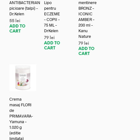
ANTIBACTERIAN
Lipo
mentinere
picioare (talpi) –
pentru
BRONZ –
Dr.Kelen
ECZEME
ICONIC
– COPII –
AMBER –
55
lei
75 ML –
200 ml –
ADD TO
DrKelen
Kanu
CART
Nature
79
lei
ADD TO
79
lei
CART
ADD TO
CART
Crema
masaj FLORI
de
PRIMAVARA-
Yamuna –
1.020 g
(editie
limitata)