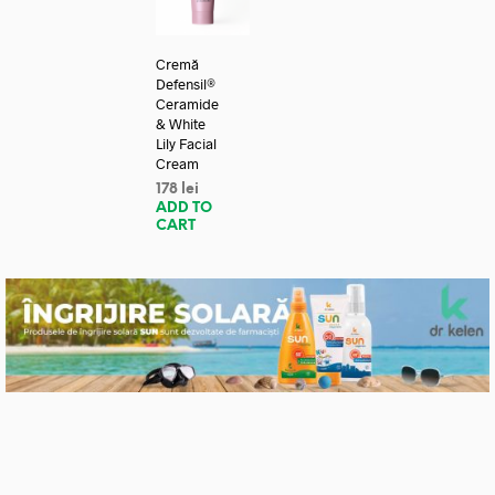
Cremă
Defensil®
Ceramide
& White
Lily Facial
Cream
178
lei
ADD TO
CART