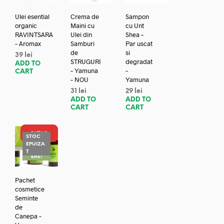
Ulei esential
Crema de
Sampon
organic
Maini cu
cu Unt
RAVINTSARA
Ulei din
Shea –
– Aromax
Samburi
Par uscat
de
si
39
lei
STRUGURI
degradat
ADD TO
– Yamuna
–
CART
– NOU
Yamuna
31
lei
29
lei
ADD TO
ADD TO
CART
CART
NOU!
STOC
EPUIZA
REDUC
T
ERE!
Pachet
cosmetice
Seminte
de
Canepa –