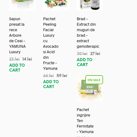
Sapun
Pachet
Brad –
presat la
Peeling
Extract din
rece
Facial
muguri de
Arbore
Luxury
brad –
de Ceai –
cu
extract
YAMUNA
Avocado
gemoterapic
Luxury
si Acid
30
lei
27
lei
din
23
lei
14
lei
ADD TO
Fructe –
CART
ADD TO
Yamuna
CART
66
lei
59
lei
ADD TO
REDUC
CART
ERE!
Pachet
ingrijire
Ten
Fermitate
– Yamuna