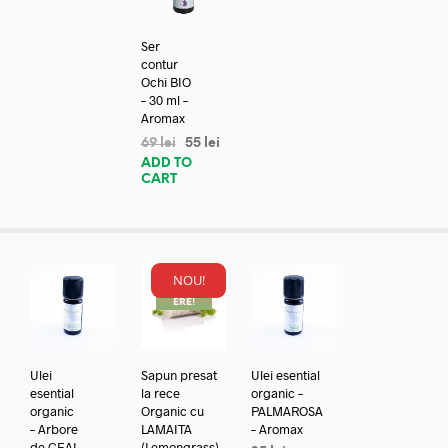
Ser
contur
Ochi BIO
– 30 ml –
Aromax
69
lei
55
lei
ADD TO
CART
NOU!
REDUC
ERE!
Ulei
Sapun presat
Ulei esential
esential
la rece
organic –
organic
Organic cu
PALMAROSA
– Arbore
LAMAITA
– Aromax
de CEAI
(Lemongrass)