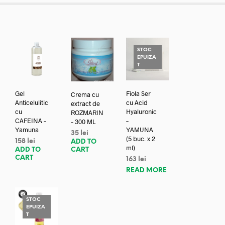
STOC
EPUIZA
T
Gel
Fiola Ser
Crema cu
Anticelulitic
cu Acid
extract de
cu
Hyaluronic
ROZMARIN
CAFEINA –
–
– 300 ML
Yamuna
YAMUNA
35
lei
(5 buc. x 2
158
lei
ADD TO
ml)
ADD TO
CART
CART
163
lei
READ MORE
STOC
EPUIZA
T