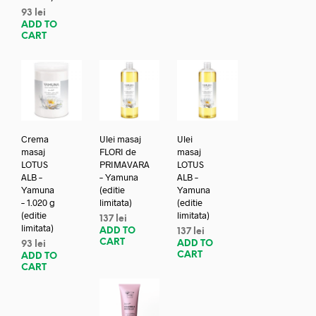
93
lei
ADD TO
CART
Crema
Ulei masaj
Ulei
masaj
FLORI de
masaj
LOTUS
PRIMAVARA
LOTUS
ALB –
– Yamuna
ALB –
Yamuna
(editie
Yamuna
– 1.020 g
limitata)
(editie
(editie
limitata)
137
lei
limitata)
ADD TO
137
lei
CART
ADD TO
93
lei
CART
ADD TO
CART