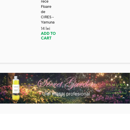
rece
Floare
de
CIRES –
Yamuna
14
lei
ADD TO
CART