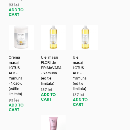
93
lei
ADD TO
CART
Crema
Ulei masaj
Ulei
masaj
FLORI de
masaj
LOTUS
PRIMAVARA
LOTUS
ALB –
– Yamuna
ALB –
Yamuna
(editie
Yamuna
– 1.020 g
limitata)
(editie
(editie
limitata)
137
lei
limitata)
ADD TO
137
lei
CART
ADD TO
93
lei
CART
ADD TO
CART