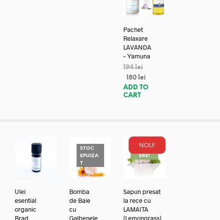
Pachet
Relaxare
LAVANDA
– Yamuna
194
lei
180
lei
ADD TO
CART
NOU!
STOC
REDUC
EPUIZA
ERE!
T
Ulei
Bomba
Sapun presat
esential
de Baie
la rece cu
organic
cu
LAMAITA
Brad
Galbenele
(Lemongrass)