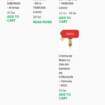
SIBERIAN
– 95 G –
– YAMUNA
– Aromax
YAMUNA
Luxury
Luxury
37
lei
23
lei
14
lei
ADD TO
24
lei
ADD TO
CART
CART
READ MORE
NOU!
Crema de
Maini cu
Ulei din
Samburi
de
STRUGURI
– Yamuna
– NOU
31
lei
ADD TO
CART