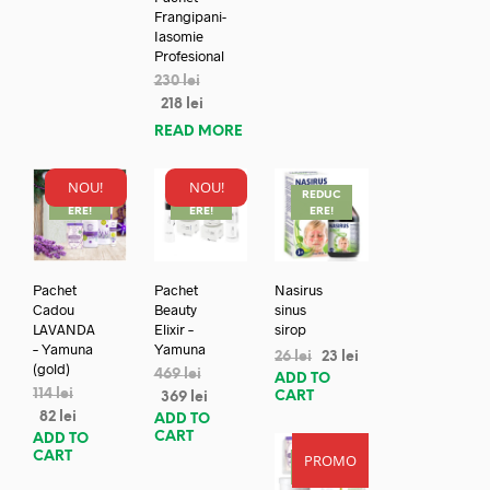
Frangipani-
Iasomie
Profesional
230
lei
218
lei
READ MORE
NOU!
NOU!
REDUC
REDUC
REDUC
ERE!
ERE!
ERE!
Pachet
Pachet
Nasirus
Cadou
Beauty
sinus
LAVANDA
Elixir –
sirop
– Yamuna
Yamuna
26
lei
23
lei
(gold)
469
lei
ADD TO
114
lei
CART
369
lei
82
lei
ADD TO
CART
ADD TO
CART
PROMO
REDUC
ERE!