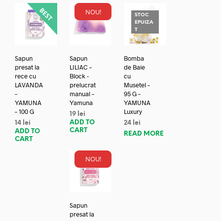
NOU!
STOC
EPUIZA
T
Sapun
Sapun
Bomba
presat la
LILIAC –
de Baie
rece cu
Block -
cu
LAVANDA
prelucrat
Musetel –
–
manual –
95 G –
YAMUNA
Yamuna
YAMUNA
– 100 G
Luxury
19
lei
ADD TO
14
lei
24
lei
CART
ADD TO
READ MORE
CART
NOU!
Sapun
presat la