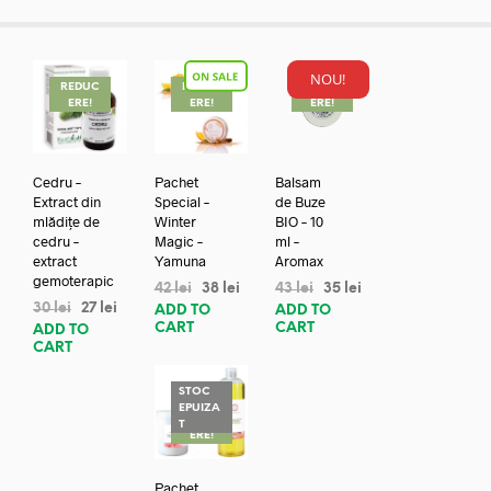
NOU!
REDUC
REDUC
REDUC
ERE!
ERE!
ERE!
Cedru –
Pachet
Balsam
Extract din
Special –
de Buze
mlădițe de
Winter
BIO – 10
cedru –
Magic –
ml –
extract
Yamuna
Aromax
gemoterapic
42
lei
38
lei
43
lei
35
lei
30
lei
27
lei
ADD TO
ADD TO
CART
CART
ADD TO
CART
STOC
EPUIZA
REDUC
T
ERE!
Pachet