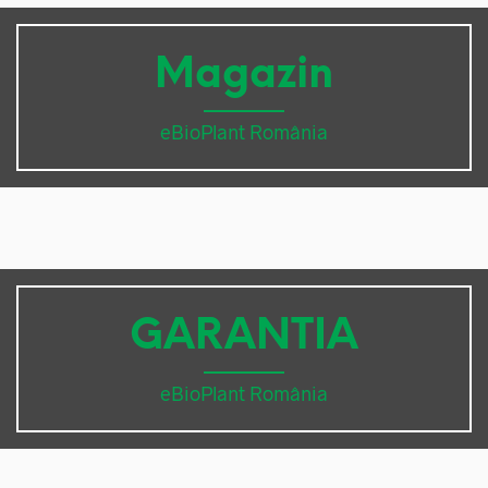
Magazin
eBioPlant România
GARANTIA
eBioPlant România