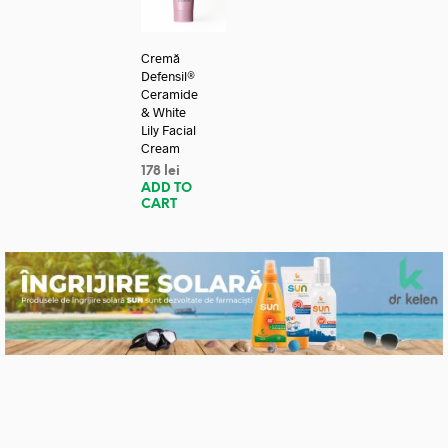
Cremă
Defensil®
Ceramide
& White
Lily Facial
Cream
178
lei
ADD TO
CART