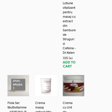
Lotiune
vitalizant
pentru
masaj cu
extract
din
Sambure
de
Struguri
si
Cafeina –
Dr.Kelen
105
lei
ADD TO
CART
STOC
EPUIZA
T
Fiola Ser
Crema
Crema
Multivitamine
masaj
cu Unt
– YAMUNA (5
anticelulitic
de