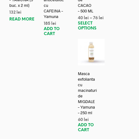
buc. x 2 ml)
cu
CACAO
CAFEINA –
– 500 ML
132
lei
Yamuna
40
lei
–
76
lei
READ MORE
SELECT
185
lei
OPTIONS
ADD TO
CART
Masca
exfolianta
cu
macinaturi
de
MIGDALE
– Yamuna
– 250 ml
60
lei
ADD TO
CART