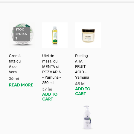
STOC
EPUIZA
T
Cremă
Ulei de
Peeling
față cu
masaj cu
AHA
Aloe
MENTA si
FRUIT
Vera
ROZMARIN
ACID –
– Yamuna –
Yamuna
26
lei
250 ml
45
lei
READ MORE
ADD TO
37
lei
CART
ADD TO
CART