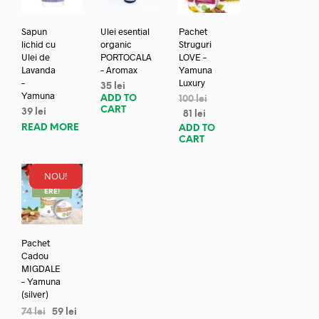
Sapun
Ulei esential
Pachet
lichid cu
organic
Struguri
Ulei de
PORTOCALA
LOVE –
Lavanda
– Aromax
Yamuna
–
Luxury
35
lei
Yamuna
ADD TO
100
lei
CART
39
lei
81
lei
READ MORE
ADD TO
CART
NOU!
REDUC
ERE!
Pachet
Cadou
MIGDALE
– Yamuna
(silver)
74
lei
59
lei