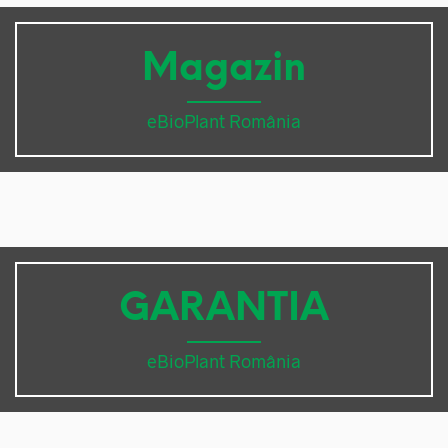
Magazin
eBioPlant România
GARANTIA
eBioPlant România