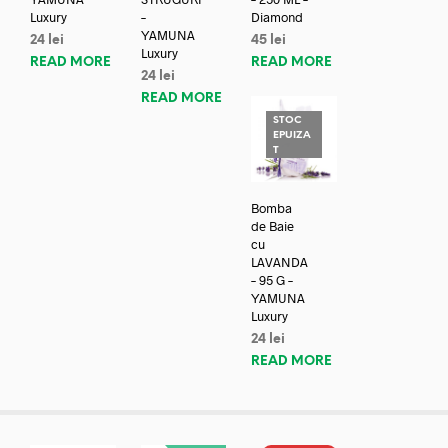
Luxury
–
Diamond
YAMUNA
24
lei
45
lei
Luxury
READ MORE
READ MORE
24
lei
READ MORE
STOC
EPUIZA
T
Bomba
de Baie
cu
LAVANDA
– 95 G –
YAMUNA
Luxury
24
lei
READ MORE