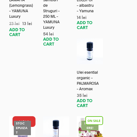
(Lemongrass)
de
– albastru
– YAMUNA
Struguri –
– Yamuna
Luxury
250 ML –
14
lei
YAMUNA
ADD TO
23
lei
13
lei
Luxury
CART
ADD TO
54
lei
CART
ADD TO
CART
Ulei esential
organic –
PALMAROSA
– Aromax
35
lei
ADD TO
CART
NOU!
STOC
REDUC
EPUIZA
ERE!
T