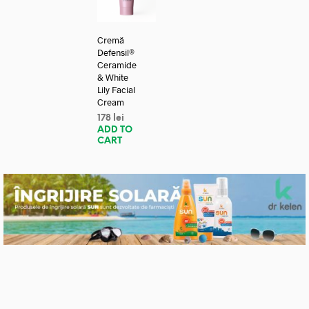
Cremă
Defensil®
Ceramide
& White
Lily Facial
Cream
178
lei
ADD TO
CART