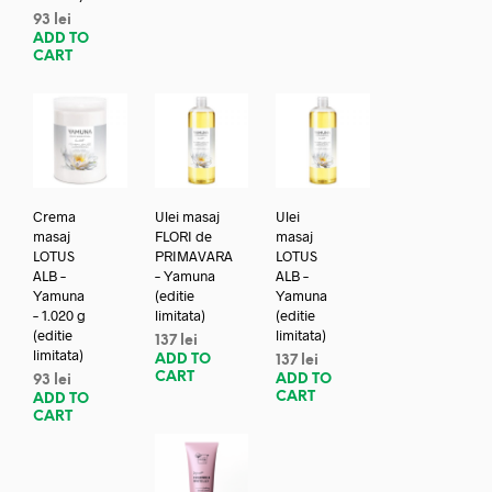
93
lei
ADD TO
CART
Crema
Ulei masaj
Ulei
masaj
FLORI de
masaj
LOTUS
PRIMAVARA
LOTUS
ALB –
– Yamuna
ALB –
Yamuna
(editie
Yamuna
– 1.020 g
limitata)
(editie
(editie
limitata)
137
lei
limitata)
ADD TO
137
lei
CART
ADD TO
93
lei
CART
ADD TO
CART