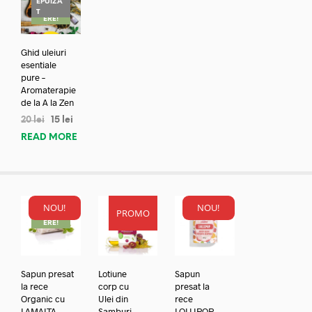
EPUIZA
REDUC
T
ERE!
Ghid uleiuri
esentiale
pure –
Aromaterapie
de la A la Zen
20
lei
15
lei
READ MORE
NOU!
NOU!
PROMO
REDUC
ERE!
Sapun presat
Lotiune
Sapun
la rece
corp cu
presat la
Organic cu
Ulei din
rece
LAMAITA
Samburi
LOLLIPOP