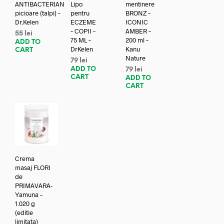
ANTIBACTERIAN
Lipo
mentinere
picioare (talpi) –
pentru
BRONZ –
Dr.Kelen
ECZEME
ICONIC
– COPII –
AMBER –
55
lei
75 ML –
200 ml –
ADD TO
DrKelen
Kanu
CART
Nature
79
lei
ADD TO
79
lei
CART
ADD TO
CART
Crema
masaj FLORI
de
PRIMAVARA-
Yamuna –
1.020 g
(editie
limitata)