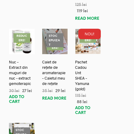
125
lei
119
lei
READ MORE
NOU!
REDUC
STOC
REDUC
ERE!
EPUIZA
ERE!
REDUC
T
ERE!
Nuc –
Caiet de
Pachet
Extract din
rețete de
Cadou
muguri de
aromaterapie
Unt
nuc – extract
– Caietul meu
SHEA –
gemoterapic
de rețete
Yamuna
(gold)
30
lei
27
lei
35
lei
29
lei
115
lei
ADD TO
READ MORE
CART
88
lei
ADD TO
CART
STOC