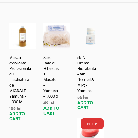
Masca
Sare
skIN –
exfolianta
Baie cu
Crema
Profesionala
Hibiscus
Hidratanta
cu
si
– ten
macinatura
Musetel
Normal &
de
–
Mixt –
MIGDALE –
Yamuna
Yamuna
Yamuna –
– 1.000 g
55
lei
1.000 ML
ADD TO
49
lei
CART
ADD TO
158
lei
CART
ADD TO
CART
NOU!