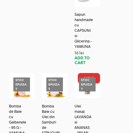
Sapun
handmade
cu
CAPSUNI
si
Glicerina –
YAMUNA
16
lei
ADD TO
CART
NOU!
STOC
STOC
STOC
EPUIZA
EPUIZA
EPUIZA
T
T
T
Bomba
Bomba
Ulei
de Baie
Baie cu
masaj
cu
Ulei din
LAVANDA
Galbenele
Samburi
si
– 95 G –
de
ANANAS
YAMUNA
STRUGURI
– 250 ML –