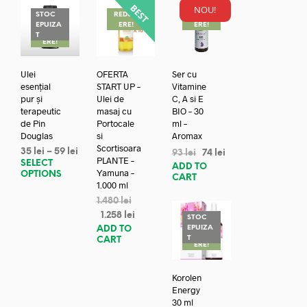
NOU!
STOC
REDUC
REDUC
EPUIZA
ERE!
ERE!
REDUC
T
ERE!
Ulei
OFERTA
Ser cu
esențial
START UP –
Vitamine
pur și
Ulei de
C, A si E
terapeutic
masaj cu
BIO – 30
de Pin
Portocale
ml –
Douglas
si
Aromax
Scortisoara
35
lei
–
59
lei
93
lei
74
lei
PLANTE –
SELECT
ADD TO
Yamuna –
OPTIONS
CART
1.000 ml
1.480
lei
1.258
lei
STOC
EPUIZA
ADD TO
REDUC
T
CART
ERE!
Korolen
Energy
30 ml