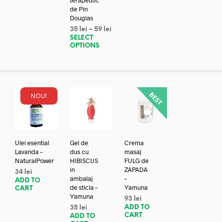
de Pin
Douglas
35
lei
–
59
lei
SELECT
OPTIONS
NOU!
Ulei esential
Gel de
Crema
Lavanda –
dus cu
masaj
NaturalPower
HIBISCUS
FULG de
in
ZAPADA
34
lei
ambalaj
–
ADD TO
de sticla –
Yamuna
CART
Yamuna
93
lei
ADD TO
35
lei
CART
ADD TO