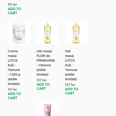
93
lei
ADD TO
CART
Crema
Ulei masaj
Ulei
masaj
FLORI de
masaj
LOTUS
PRIMAVARA
LOTUS
ALB –
– Yamuna
ALB –
Yamuna
(editie
Yamuna
– 1.020 g
limitata)
(editie
(editie
limitata)
137
lei
limitata)
ADD TO
137
lei
CART
ADD TO
93
lei
CART
ADD TO
CART