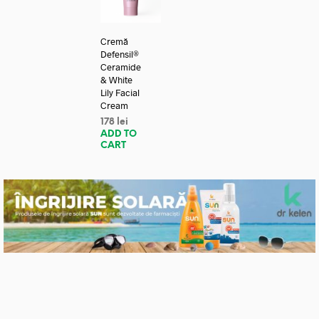
Cremă
Defensil®
Ceramide
& White
Lily Facial
Cream
178
lei
ADD TO
CART