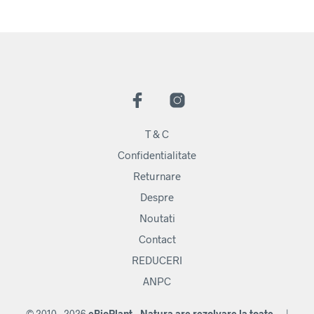
T & C
Confidentialitate
Returnare
Despre
Noutati
Contact
REDUCERI
ANPC
© 2010 - 2026
eBioPlant - Natura are rezolvare la toate...
|