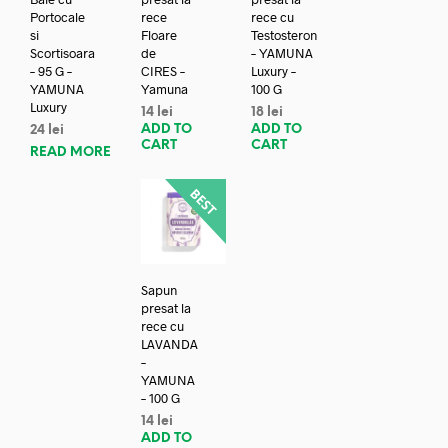
Portocale
rece
rece cu
si
Floare
Testosteron
Scortisoara
de
– YAMUNA
– 95 G –
CIRES –
Luxury –
YAMUNA
Yamuna
100 G
Luxury
14
lei
18
lei
ADD TO
ADD TO
24
lei
CART
CART
READ MORE
Sapun
presat la
rece cu
LAVANDA
–
YAMUNA
– 100 G
14
lei
ADD TO