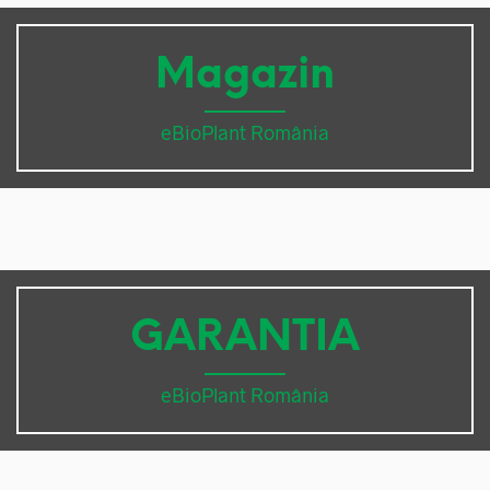
Magazin
eBioPlant România
GARANTIA
eBioPlant România