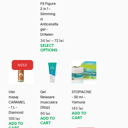
Fit Figure
2 in 1 –
Slimming
si
Anticelulita
gel –
DrKelen
34
lei
–
72
lei
SELECT
OPTIONS
NOU!
Ulei
Gel
STOP!ACNE
masaj
Relaxare
– 50 ml –
CARAMEL
musculara
Yamuna
– 1 L –
(Stop)
143
lei
Diamond
ADD TO
50
lei
CART
ADD TO
105
lei
CART
ADD TO