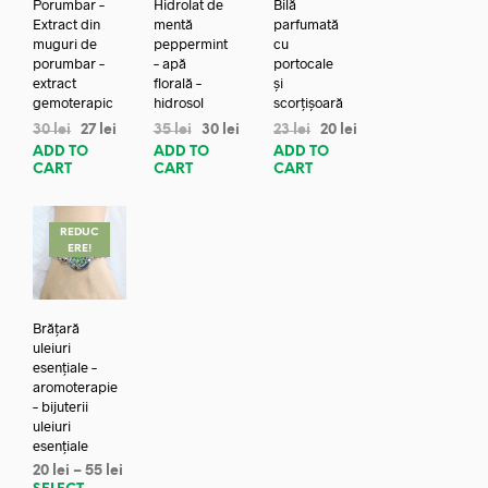
Porumbar –
Hidrolat de
Bilă
Extract din
mentă
parfumată
muguri de
peppermint
cu
porumbar –
– apă
portocale
extract
florală –
și
gemoterapic
hidrosol
scorțișoară
30
lei
27
lei
35
lei
30
lei
23
lei
20
lei
ADD TO
ADD TO
ADD TO
CART
CART
CART
REDUC
ERE!
Brățară
uleiuri
esențiale –
aromoterapie
– bijuterii
uleiuri
esențiale
20
lei
–
55
lei