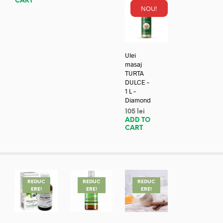
CART
NOU!
Ulei
masaj
TURTA
DULCE –
1 L –
Diamond
105
lei
ADD TO
CART
REDUC
REDUC
REDUC
ERE!
ERE!
ERE!