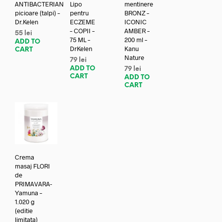
ANTIBACTERIAN
Lipo
mentinere
picioare (talpi) –
pentru
BRONZ –
Dr.Kelen
ECZEME
ICONIC
– COPII –
AMBER –
55
lei
75 ML –
200 ml –
ADD TO
DrKelen
Kanu
CART
Nature
79
lei
ADD TO
79
lei
CART
ADD TO
CART
Crema
masaj FLORI
de
PRIMAVARA-
Yamuna –
1.020 g
(editie
limitata)