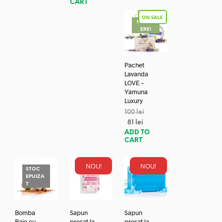
CART
REDUC
ERE!
Pachet
Lavanda
LOVE –
Yamuna
Luxury
100
lei
81
lei
ADD TO
CART
NOU!
NOU!
STOC
EPUIZA
T
Bomba
Sapun
Sapun
Baie cu
presat la
presat la