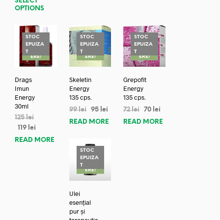
SELECT
OPTIONS
STOC
STOC
STOC
EPUIZA
EPUIZA
EPUIZA
REDUC
REDUC
REDUC
T
T
T
ERE!
ERE!
ERE!
Drags
Skeletin
Grepofit
Imun
Energy
Energy
Energy
135 cps.
135 cps.
30ml
99
lei
95
lei
72
lei
70
lei
125
lei
READ MORE
READ MORE
119
lei
READ MORE
STOC
EPUIZA
REDUC
T
ERE!
Ulei
esențial
pur și
terapeutic