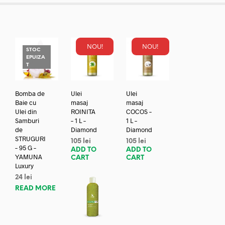
NOU!
NOU!
STOC
EPUIZA
T
Bomba de
Ulei
Ulei
Baie cu
masaj
masaj
Ulei din
ROINITA
COCOS –
Samburi
– 1 L –
1 L –
de
Diamond
Diamond
STRUGURI
105
lei
105
lei
– 95 G –
ADD TO
ADD TO
YAMUNA
CART
CART
Luxury
24
lei
READ MORE