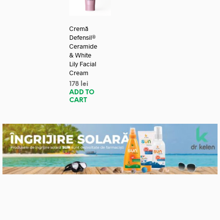
Cremă
Defensil®
Ceramide
& White
Lily Facial
Cream
178
lei
ADD TO
CART