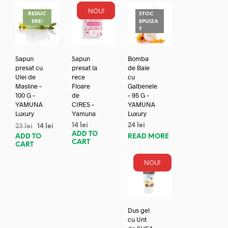
NOU!
REDUC
STOC
ERE!
EPUIZA
T
Sapun
Sapun
Bomba
presat cu
presat la
de Baie
Ulei de
rece
cu
Masline –
Floare
Galbenele
100 G –
de
– 95 G –
YAMUNA
CIRES –
YAMUNA
Luxury
Yamuna
Luxury
14
lei
24
lei
23
lei
14
lei
ADD TO
ADD TO
READ MORE
CART
CART
NOU!
Dus gel
cu Unt