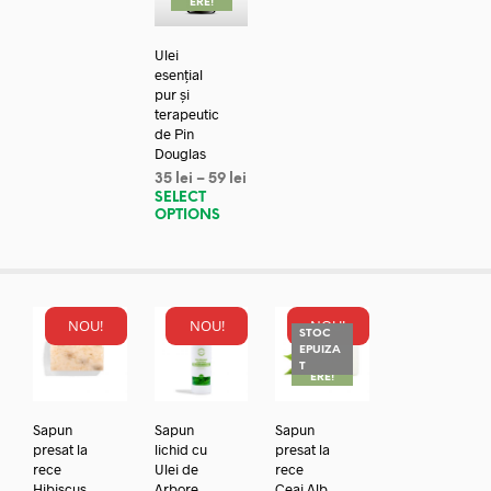
ERE!
Ulei
esențial
pur și
terapeutic
de Pin
Douglas
35
lei
–
59
lei
SELECT
OPTIONS
NOU!
NOU!
NOU!
STOC
EPUIZA
REDUC
T
ERE!
Sapun
Sapun
Sapun
presat la
lichid cu
presat la
rece
Ulei de
rece
Hibiscus
Arbore
Ceai Alb