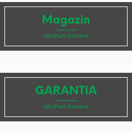
Magazin
eBioPlant România
GARANTIA
eBioPlant România