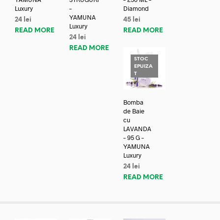
Luxury
–
Diamond
YAMUNA
24
lei
45
lei
Luxury
READ MORE
READ MORE
24
lei
READ MORE
STOC
EPUIZA
T
Bomba
de Baie
cu
LAVANDA
– 95 G –
YAMUNA
Luxury
24
lei
READ MORE