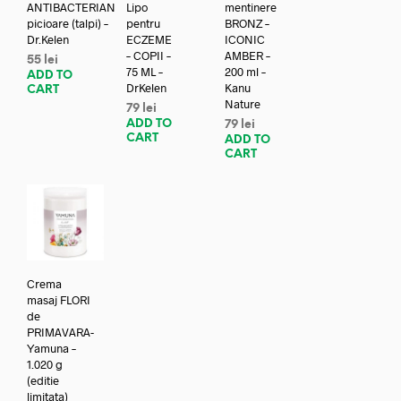
ANTIBACTERIAN
Lipo
mentinere
picioare (talpi) –
pentru
BRONZ –
Dr.Kelen
ECZEME
ICONIC
– COPII –
AMBER –
55
lei
75 ML –
200 ml –
ADD TO
DrKelen
Kanu
CART
Nature
79
lei
ADD TO
79
lei
CART
ADD TO
CART
Crema
masaj FLORI
de
PRIMAVARA-
Yamuna –
1.020 g
(editie
limitata)