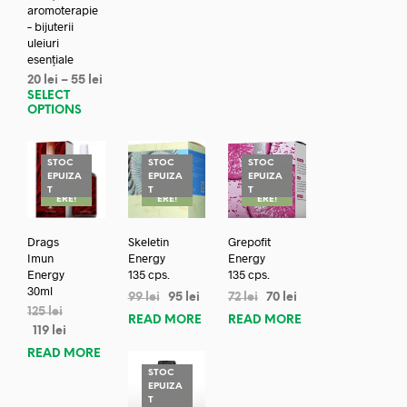
aromoterapie
– bijuterii
uleiuri
esențiale
20
lei
–
55
lei
SELECT
OPTIONS
STOC
STOC
STOC
EPUIZA
EPUIZA
EPUIZA
REDUC
REDUC
REDUC
T
T
T
ERE!
ERE!
ERE!
Drags
Skeletin
Grepofit
Imun
Energy
Energy
Energy
135 cps.
135 cps.
30ml
99
lei
95
lei
72
lei
70
lei
125
lei
READ MORE
READ MORE
119
lei
READ MORE
STOC
EPUIZA
REDUC
T