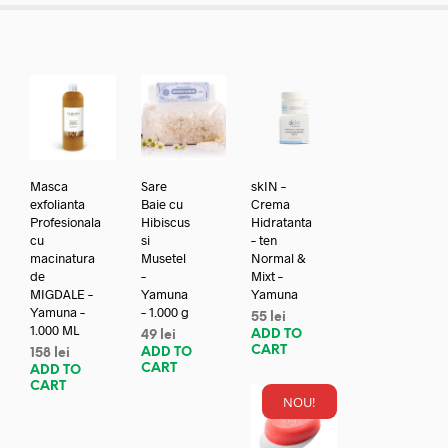
Masca
Sare
skIN –
exfolianta
Baie cu
Crema
Profesionala
Hibiscus
Hidratanta
cu
si
– ten
macinatura
Musetel
Normal &
de
–
Mixt –
MIGDALE –
Yamuna
Yamuna
Yamuna –
– 1.000 g
55
lei
1.000 ML
ADD TO
49
lei
CART
ADD TO
158
lei
CART
ADD TO
CART
NOU!