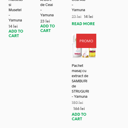
si
de Ceai
–
Musetel
–
Yamuna
–
Yamuna
23
lei
14
lei
Yamuna
23
lei
READ MORE
ADD TO
14
lei
CART
ADD TO
CART
PROMO
REDUC
ERE!
Pachet
masaj cu
extract de
SAMBURI
de
STRUGURI
– Yamuna
180
lei
166
lei
ADD TO
CART