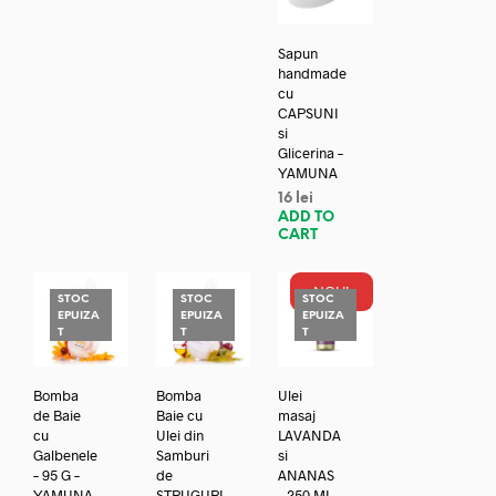
Sapun
handmade
cu
CAPSUNI
si
Glicerina –
YAMUNA
16
lei
ADD TO
CART
NOU!
STOC
STOC
STOC
EPUIZA
EPUIZA
EPUIZA
T
T
T
Bomba
Bomba
Ulei
de Baie
Baie cu
masaj
cu
Ulei din
LAVANDA
Galbenele
Samburi
si
– 95 G –
de
ANANAS
YAMUNA
STRUGURI
– 250 ML –