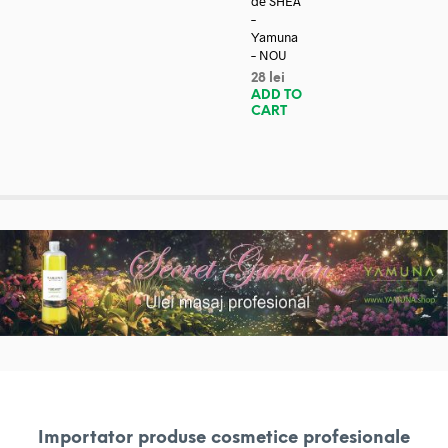
de SHEA
–
Yamuna
– NOU
28
lei
ADD TO
CART
Importator produse cosmetice profesionale