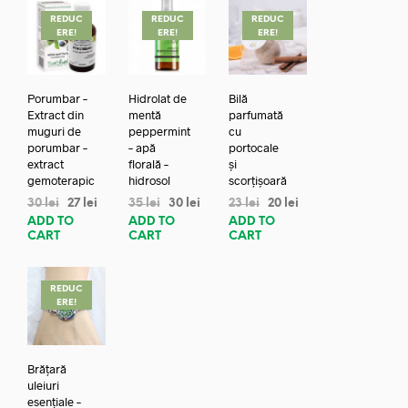
REDUC
REDUC
REDUC
ERE!
ERE!
ERE!
Porumbar –
Hidrolat de
Bilă
Extract din
mentă
parfumată
muguri de
peppermint
cu
porumbar –
– apă
portocale
extract
florală –
și
gemoterapic
hidrosol
scorțișoară
30
lei
27
lei
35
lei
30
lei
23
lei
20
lei
ADD TO
ADD TO
ADD TO
CART
CART
CART
REDUC
ERE!
Brățară
uleiuri
esențiale –