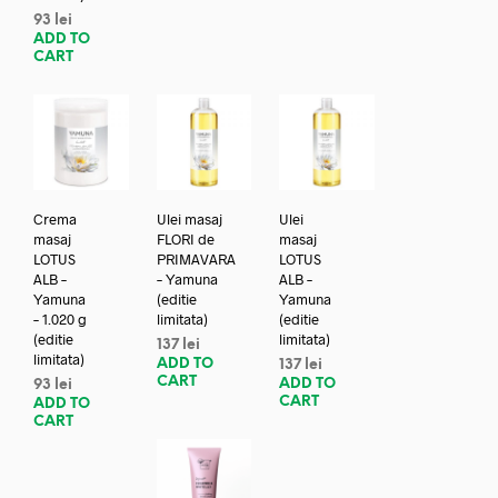
93
lei
ADD TO
CART
Crema
Ulei masaj
Ulei
masaj
FLORI de
masaj
LOTUS
PRIMAVARA
LOTUS
ALB –
– Yamuna
ALB –
Yamuna
(editie
Yamuna
– 1.020 g
limitata)
(editie
(editie
limitata)
137
lei
limitata)
ADD TO
137
lei
CART
ADD TO
93
lei
CART
ADD TO
CART