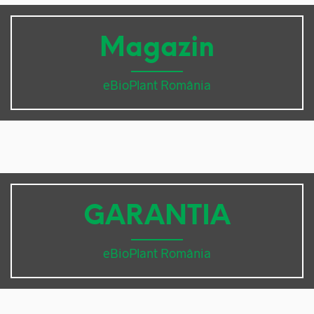
Magazin
eBioPlant România
GARANTIA
eBioPlant România