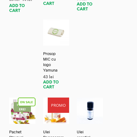
CART
ADD TO
ADD TO
CART
CART
Prosop
MIC cu
logo
Yamuna
43
lei
ADD TO
CART
PROMO
REDUC
ERE!
Pachet
Ulei
Ulei