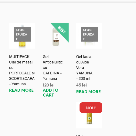
STOC
STOC
EPUIZA
EPUIZA
T
T
MULTIPACK –
Gel
Gel facial
Ulei de masaj
Anticelulitic
cu Aloe
cu
cu
Vera –
PORTOCALE si
CAFEINA –
YAMUNA
SCORTISOARA
Yamuna
– 200 ml
– Yamuna
120
lei
45
lei
READ MORE
ADD TO
READ MORE
CART
NOU!