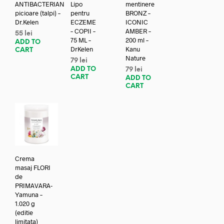
ANTIBACTERIAN
Lipo
mentinere
picioare (talpi) –
pentru
BRONZ –
Dr.Kelen
ECZEME
ICONIC
– COPII –
AMBER –
55
lei
75 ML –
200 ml –
ADD TO
DrKelen
Kanu
CART
Nature
79
lei
ADD TO
79
lei
CART
ADD TO
CART
Crema
masaj FLORI
de
PRIMAVARA-
Yamuna –
1.020 g
(editie
limitata)