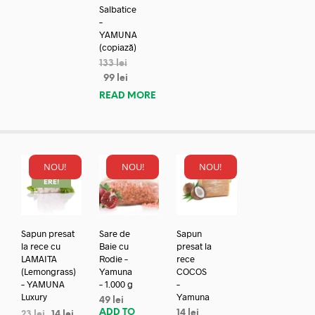
Salbatice
–
YAMUNA
(copiază)
133
lei
99
lei
READ MORE
NOU!
NOU!
NOU!
REDUC
ERE!
Sapun presat
Sare de
Sapun
la rece cu
Baie cu
presat la
LAMAITA
Rodie –
rece
(Lemongrass)
Yamuna
COCOS
– YAMUNA
– 1.000 g
–
Luxury
Yamuna
49
lei
ADD TO
14
lei
23
lei
14
lei