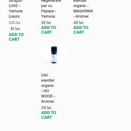
Struguri
Regenerare
esential
LOVE –
par cu
organic –
Yamuna
Papaya –
MAGHIRAN
Luxury
Yamuna
– Aromax
100
lei
25
lei
65
lei
ADD TO
ADD TO
81
lei
CART
CART
ADD TO
CART
Ulei
esential
organic
– HO
WOOD –
Aromax
35
lei
ADD TO
CART