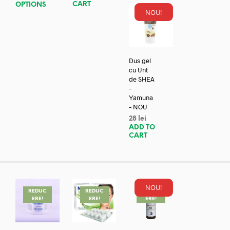
CART
OPTIONS
NOU!
Dus gel
cu Unt
de SHEA
–
Yamuna
– NOU
28
lei
ADD TO
CART
NOU!
REDUC
REDUC
REDUC
ERE!
ERE!
ERE!