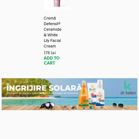
Cremă
Defensil®
Ceramide
& White
Lily Facial
Cream
178
lei
ADD TO
CART