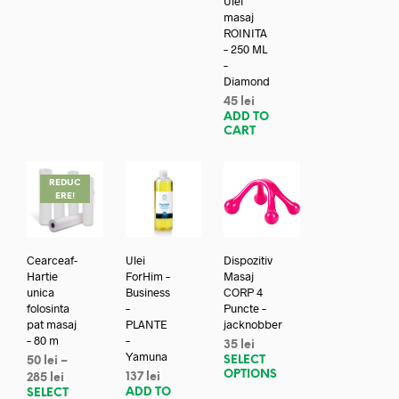
Ulei
masaj
ROINITA
– 250 ML
–
Diamond
45
lei
ADD TO
CART
REDUC
ERE!
Cearceaf-
Ulei
Dispozitiv
Hartie
ForHim –
Masaj
unica
Business
CORP 4
folosinta
–
Puncte –
pat masaj
PLANTE
jacknobber
– 80 m
–
35
lei
Yamuna
SELECT
50
lei
–
OPTIONS
137
lei
285
lei
ADD TO
SELECT