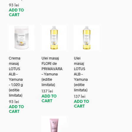
93
lei
ADD TO
CART
Crema
Ulei masaj
Ulei
masaj
FLORI de
masaj
LOTUS
PRIMAVARA
LOTUS
ALB –
– Yamuna
ALB –
Yamuna
(editie
Yamuna
– 1.020 g
limitata)
(editie
(editie
limitata)
137
lei
limitata)
ADD TO
137
lei
CART
ADD TO
93
lei
CART
ADD TO
CART