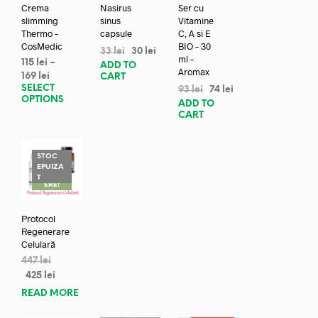
Crema
Nasirus
Ser cu
slimming
sinus
Vitamine
Thermo –
capsule
C, A si E
CosMedic
BIO – 30
33
lei
30
lei
ml –
115
lei
–
ADD TO
Aromax
169
lei
CART
SELECT
93
lei
74
lei
OPTIONS
ADD TO
CART
STOC
EPUIZA
REDUC
T
ERE!
Protocol
Regenerare
Celulară
447
lei
425
lei
READ MORE