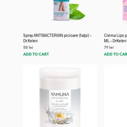
Spray ANTIBACTERIAN picioare (talpi) –
Crema Lipo p
Dr.Kelen
ML – DrKelen
55
lei
79
lei
ADD TO CART
ADD TO CA