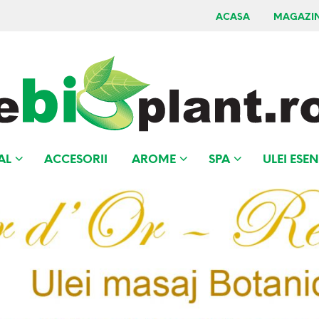
ACASA
MAGAZI
AL
ACCESORII
AROME
SPA
ULEI ESEN