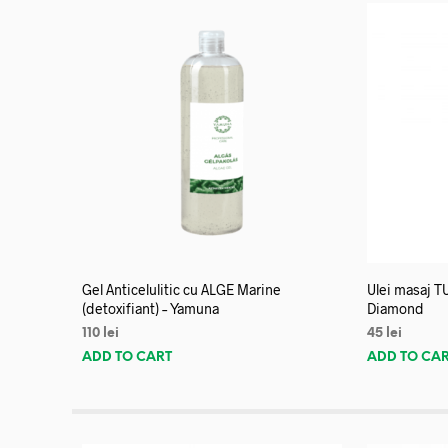
Gel Anticelulitic cu ALGE Marine
Ulei masaj T
(detoxifiant) – Yamuna
Diamond
110
lei
45
lei
ADD TO CART
ADD TO CA