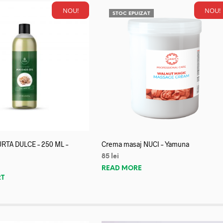
NOU!
NOU!
STOC EPUIZAT
URTA DULCE – 250 ML –
Crema masaj NUCI – Yamuna
85
lei
READ MORE
RT