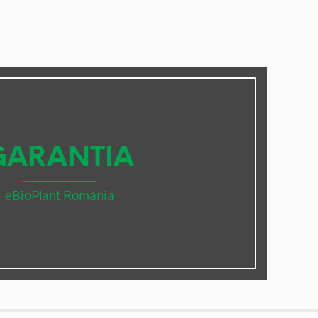
GARANTIA
eBioPlant România