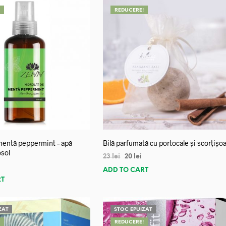
!
REDUCERE!
mentă peppermint – apă
Bilă parfumată cu portocale și scorțișo
osol
23
lei
20
lei
ADD TO CART
RT
ZAT
STOC EPUIZAT
!
REDUCERE!