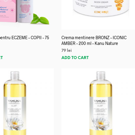
entru ECZEME – COPII – 75
Crema mentinere BRONZ – ICONIC
AMBER – 200 ml – Kanu Nature
79
lei
RT
ADD TO CART