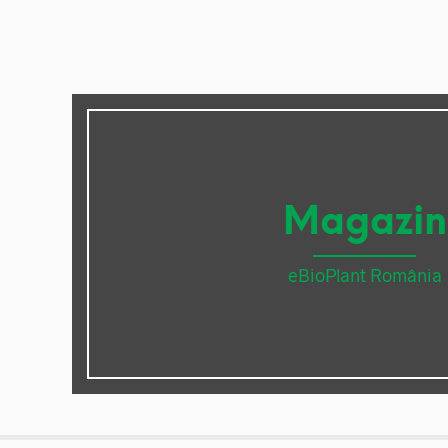
Magazin
eBioPlant România