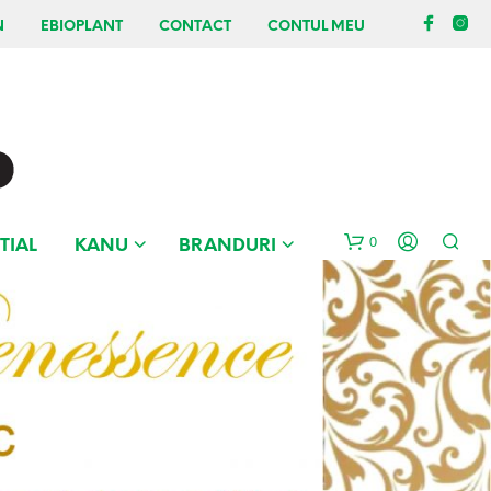
N
EBIOPLANT
CONTACT
CONTUL MEU
0
TIAL
KANU
BRANDURI