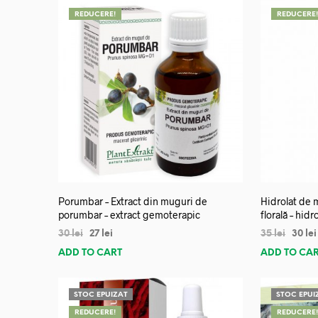
REDUCERE!
REDUCERE
Porumbar – Extract din muguri de
Hidrolat de 
porumbar – extract gemoterapic
florală – hidr
30
lei
27
lei
35
lei
30
lei
ADD TO CART
ADD TO CA
STOC EPUIZAT
STOC EPUI
REDUCERE!
REDUCERE