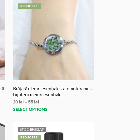
REDUCERE!
ară
Brățară uleiuri esențiale – aromoterapie –
bijuterii uleiuri esențiale
20
lei
–
55
lei
SELECT OPTIONS
STOC EPUIZAT
REDUCERE!