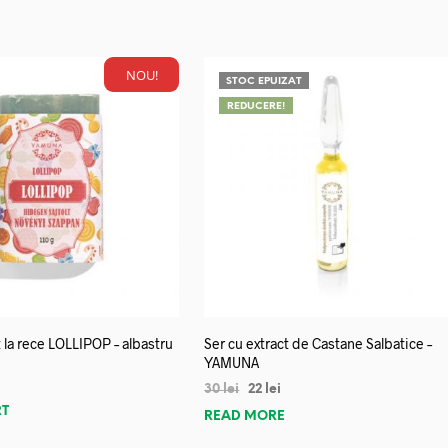
NOU!
STOC EPUIZAT
REDUCERE!
 la rece LOLLIPOP – albastru
Ser cu extract de Castane Salbatice –
YAMUNA
30
lei
22
lei
RT
READ MORE