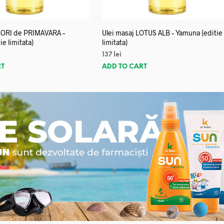
FLORI de PRIMAVARA –
Ulei masaj LOTUS ALB – Yamuna (editie
e limitata)
limitata)
137
lei
RT
ADD TO CART