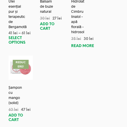
Ulei
Balsam
Hidrolat
esențial
de buze
de
pur și
natural
Cimbru
terapeutic
linalol –
30
lei
27
lei
de
apă
ADD TO
Bergamotă
florală –
CART
hidrosol
41
lei
–
61
lei
SELECT
35
lei
30
lei
OPTIONS
READ MORE
REDUC
ERE!
Șampon
cu
mango
(solid)
63
lei
47
lei
ADD TO
CART