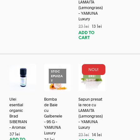
LAMAITA
(Lemongrass)
– YAMUNA
Luxury
23
lei
13
lei
ADD TO
CART
NOU!
STOC
REDUC
EPUIZA
ERE!
T
Ulei
Bomba
Sapun presat
esential
de Baie
la rece cu
organic
cu
LAMAITA
Brad
Galbenele
(Lemongrass)
SIBERIAN
– 95 G –
– YAMUNA
– Aromax
YAMUNA
Luxury
Luxury
37
lei
23
lei
14
lei
ADD TO