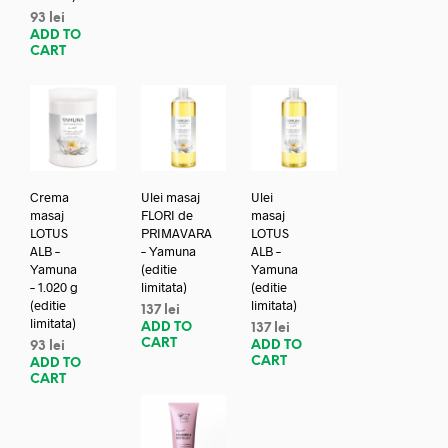
93
lei
ADD TO
CART
Crema
Ulei masaj
Ulei
masaj
FLORI de
masaj
LOTUS
PRIMAVARA
LOTUS
ALB –
– Yamuna
ALB –
Yamuna
(editie
Yamuna
– 1.020 g
limitata)
(editie
(editie
limitata)
137
lei
limitata)
ADD TO
137
lei
CART
ADD TO
93
lei
CART
ADD TO
CART