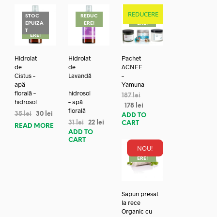
REDUCERE
STOC
REDUC
REDUC
EPUIZA
ERE!
ERE!
REDUC
T
ERE!
Hidrolat
Hidrolat
Pachet
de
de
ACNEE
Cistus –
Lavandă
–
apă
–
Yamuna
florală –
hidrosol
187
lei
hidrosol
– apă
178
lei
florală
35
lei
30
lei
ADD TO
31
lei
22
lei
CART
READ MORE
ADD TO
CART
NOU!
REDUC
ERE!
Sapun presat
la rece
Organic cu