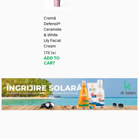
Cremă
Defensil®
Ceramide
& White
Lily Facial
Cream
178
lei
ADD TO
CART