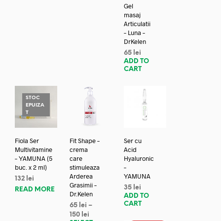
Gel
masaj
Articulatii
– Luna –
DrKelen
65
lei
ADD TO
CART
STOC
EPUIZA
T
Fiola Ser
Fit Shape –
Ser cu
Multivitamine
crema
Acid
– YAMUNA (5
care
Hyaluronic
buc. x 2 ml)
stimuleaza
–
Arderea
YAMUNA
132
lei
Grasimii –
35
lei
READ MORE
Dr.Kelen
ADD TO
CART
65
lei
–
150
lei