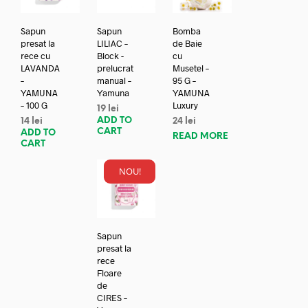
Sapun
Sapun
Bomba
presat la
LILIAC –
de Baie
rece cu
Block -
cu
LAVANDA
prelucrat
Musetel –
–
manual –
95 G –
YAMUNA
Yamuna
YAMUNA
– 100 G
Luxury
19
lei
ADD TO
14
lei
24
lei
CART
ADD TO
READ MORE
CART
NOU!
Sapun
presat la
rece
Floare
de
CIRES –