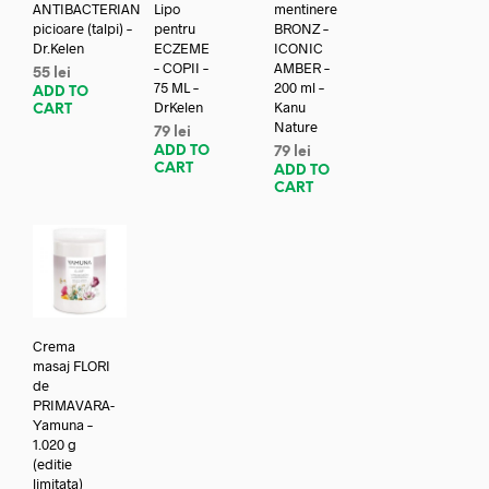
ANTIBACTERIAN
Lipo
mentinere
picioare (talpi) –
pentru
BRONZ –
Dr.Kelen
ECZEME
ICONIC
– COPII –
AMBER –
55
lei
75 ML –
200 ml –
ADD TO
DrKelen
Kanu
CART
Nature
79
lei
ADD TO
79
lei
CART
ADD TO
CART
Crema
masaj FLORI
de
PRIMAVARA-
Yamuna –
1.020 g
(editie
limitata)