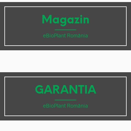
Magazin
eBioPlant România
GARANTIA
eBioPlant România