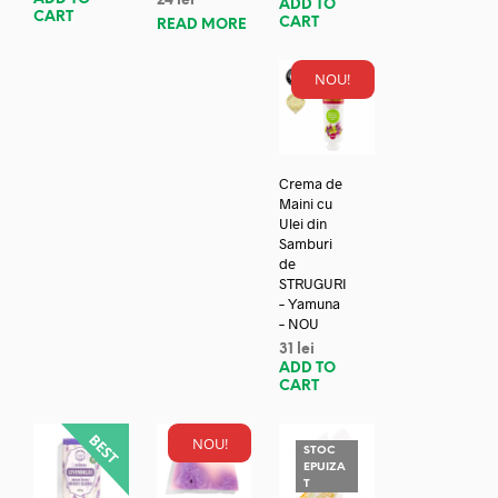
24
lei
ADD TO
CART
CART
READ MORE
NOU!
Crema de
Maini cu
Ulei din
Samburi
de
STRUGURI
– Yamuna
– NOU
31
lei
ADD TO
CART
NOU!
STOC
EPUIZA
T