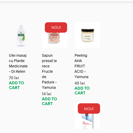
NOU!
Ulei masaj
Sapun
Peeling
cu Plante
presat la
AHA
Medicinale
rece
FRUIT
– Dr.Kelen
Fructe
ACID –
de
Yamuna
70
lei
Padure –
ADD TO
45
lei
Yamuna
CART
ADD TO
CART
14
lei
ADD TO
CART
NOU!