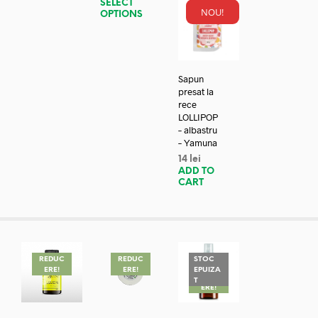
SELECT
NOU!
OPTIONS
Sapun
presat la
rece
LOLLIPOP
– albastru
– Yamuna
14
lei
ADD TO
CART
REDUC
REDUC
STOC
ERE!
ERE!
EPUIZA
REDUC
T
ERE!