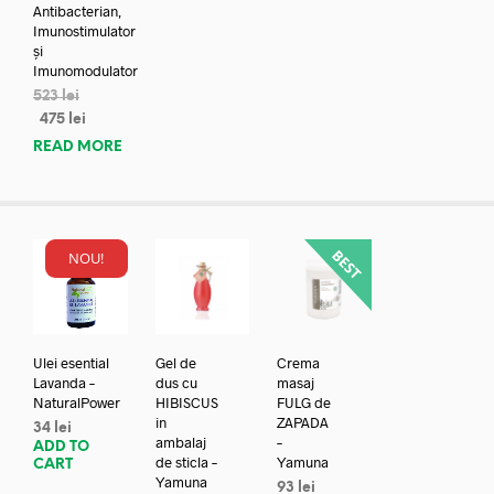
Antibacterian,
Imunostimulator
și
Imunomodulator
523
lei
475
lei
READ MORE
NOU!
Ulei esential
Gel de
Crema
Lavanda –
dus cu
masaj
NaturalPower
HIBISCUS
FULG de
in
ZAPADA
34
lei
ambalaj
–
ADD TO
de sticla –
Yamuna
CART
Yamuna
93
lei