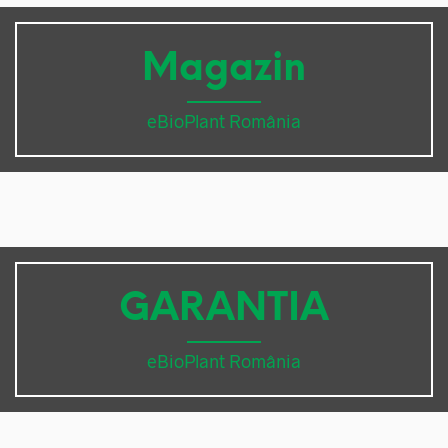
Magazin
eBioPlant România
GARANTIA
eBioPlant România