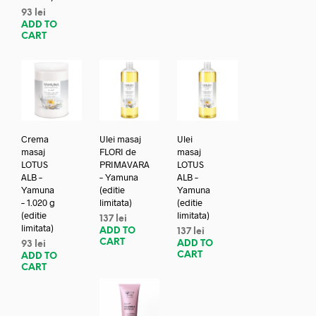
93
lei
ADD TO
CART
Crema
Ulei masaj
Ulei
masaj
FLORI de
masaj
LOTUS
PRIMAVARA
LOTUS
ALB –
– Yamuna
ALB –
Yamuna
(editie
Yamuna
– 1.020 g
limitata)
(editie
(editie
limitata)
137
lei
limitata)
ADD TO
137
lei
CART
ADD TO
93
lei
CART
ADD TO
CART