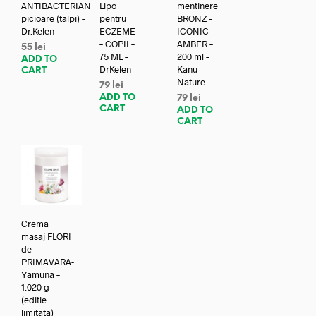
ANTIBACTERIAN
Lipo
mentinere
picioare (talpi) –
pentru
BRONZ –
Dr.Kelen
ECZEME
ICONIC
– COPII –
AMBER –
55
lei
75 ML –
200 ml –
ADD TO
DrKelen
Kanu
CART
Nature
79
lei
ADD TO
79
lei
CART
ADD TO
CART
Crema
masaj FLORI
de
PRIMAVARA-
Yamuna –
1.020 g
(editie
limitata)