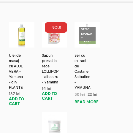
NOU!
STOC
EPUIZA
REDUC
T
ERE!
Ulei de
Sapun
Ser cu
masaj
presat la
extract
cu ALOE
rece
de
VERA –
LOLLIPOP
Castane
Yamuna
– albastru
Salbatice
– din
– Yamuna
–
PLANTE
YAMUNA
14
lei
ADD TO
137
lei
30
lei
22
lei
CART
ADD TO
READ MORE
CART