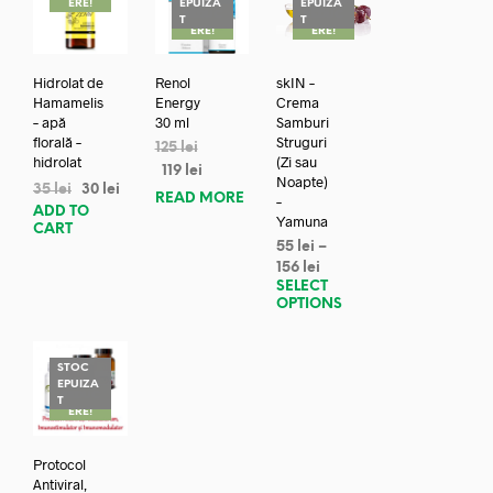
ERE!
EPUIZA
EPUIZA
REDUC
REDUC
T
T
ERE!
ERE!
Hidrolat de
Renol
skIN –
Hamamelis
Energy
Crema
– apă
30 ml
Samburi
florală –
Struguri
125
lei
hidrolat
(Zi sau
119
lei
Noapte)
35
lei
30
lei
READ MORE
–
ADD TO
Yamuna
CART
55
lei
–
156
lei
SELECT
OPTIONS
STOC
EPUIZA
REDUC
T
ERE!
Protocol
Antiviral,