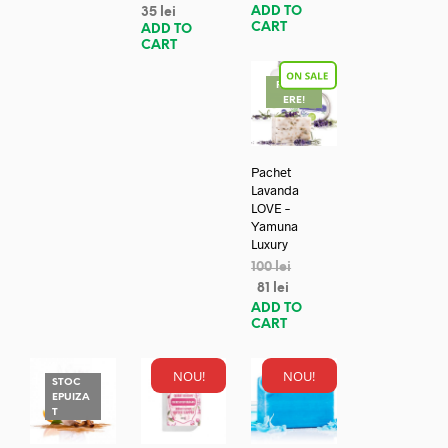
ADD TO
35
lei
CART
ADD TO
CART
REDUC
ERE!
Pachet
Lavanda
LOVE –
Yamuna
Luxury
100
lei
81
lei
ADD TO
CART
NOU!
NOU!
STOC
EPUIZA
T