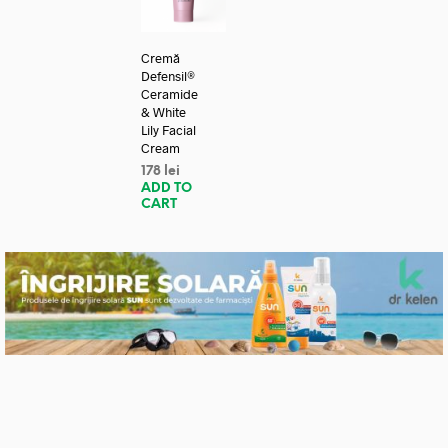
Cremă
Defensil®
Ceramide
& White
Lily Facial
Cream
178
lei
ADD TO
CART