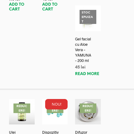
ADD TO
ADD TO
CART
CART
STOC
EPUIZA
T
Gel facial
cu Aloe
Vera –
YAMUNA
– 200 ml
45
lei
READ MORE
NOU!
REDUC
REDUC
REDUC
ERE!
ERE!
ERE!
Ulei
Dispozitiv
Difuzor