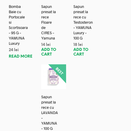
Bomba
Sapun
Sapun
Baie cu
presat la
presat la
Portocale
rece
rece cu
si
Floare
Testosteron
Scortisoara
de
– YAMUNA
– 95 G –
CIRES –
Luxury –
YAMUNA
Yamuna
100 G
Luxury
14
lei
18
lei
ADD TO
ADD TO
24
lei
CART
CART
READ MORE
Sapun
presat la
rece cu
LAVANDA
–
YAMUNA
– 100 G