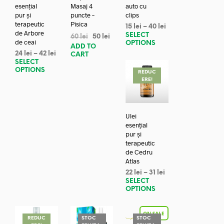
esențial
Masaj 4
auto cu
pur și
puncte –
clips
terapeutic
Pisica
15
lei
–
40
lei
de Arbore
SELECT
60
lei
50
lei
de ceai
OPTIONS
ADD TO
24
lei
–
42
lei
CART
SELECT
OPTIONS
REDUC
ERE!
Ulei
esențial
pur și
terapeutic
de Cedru
Atlas
22
lei
–
31
lei
SELECT
OPTIONS
REDUC
STOC
STOC