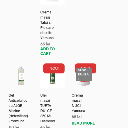
Crema
masaj
Talpi si
Picioare
obosite –
Yamuna
65
lei
ADD TO
CART
NOU!
NOU!
STOC
EPUIZA
T
Gel
Ulei
Crema
Anticelulitic
masaj
masaj
cu ALGE
TURTA
NUCI –
Marine
DULCE –
Yamuna
(detoxifiant)
250 ML –
85
lei
– Yamuna
Diamond
READ MORE
110
lei
45
lei