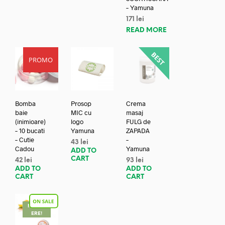
– Yamuna
171
lei
READ MORE
PROMO
Bomba
Prosop
Crema
baie
MIC cu
masaj
(inimioare)
logo
FULG de
– 10 bucati
Yamuna
ZAPADA
– Cutie
–
43
lei
Cadou
Yamuna
ADD TO
CART
42
lei
93
lei
ADD TO
ADD TO
CART
CART
REDUC
ERE!