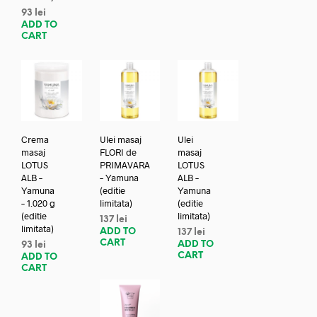
93
lei
ADD TO
CART
Crema
Ulei masaj
Ulei
masaj
FLORI de
masaj
LOTUS
PRIMAVARA
LOTUS
ALB –
– Yamuna
ALB –
Yamuna
(editie
Yamuna
– 1.020 g
limitata)
(editie
(editie
limitata)
137
lei
limitata)
ADD TO
137
lei
CART
ADD TO
93
lei
CART
ADD TO
CART