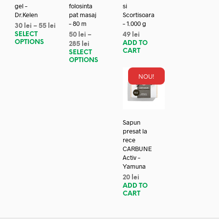
gel –
folosinta
si
Dr.Kelen
pat masaj
Scortisoara
– 80 m
– 1.000 g
30
lei
–
55
lei
SELECT
50
lei
–
49
lei
OPTIONS
ADD TO
285
lei
CART
SELECT
OPTIONS
NOU!
Sapun
presat la
rece
CARBUNE
Activ –
Yamuna
20
lei
ADD TO
CART