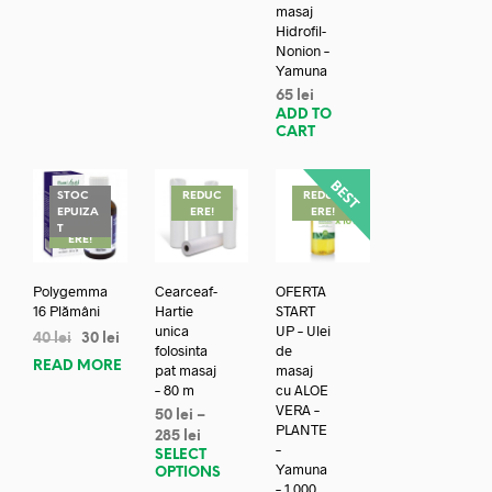
masaj
Hidrofil-
Nonion –
Yamuna
65
lei
ADD TO
CART
STOC
REDUC
REDUC
EPUIZA
ERE!
ERE!
REDUC
T
ERE!
Polygemma
Cearceaf-
OFERTA
16 Plămâni
Hartie
START
unica
UP – Ulei
40
lei
30
lei
folosinta
de
READ MORE
pat masaj
masaj
– 80 m
cu ALOE
VERA –
50
lei
–
PLANTE
285
lei
–
SELECT
Yamuna
OPTIONS
– 1.000