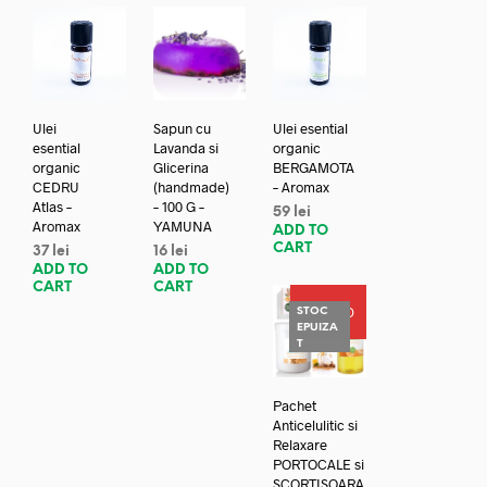
Ulei
Sapun cu
Ulei esential
esential
Lavanda si
organic
organic
Glicerina
BERGAMOTA
CEDRU
(handmade)
– Aromax
Atlas –
– 100 G –
59
lei
Aromax
YAMUNA
ADD TO
CART
37
lei
16
lei
ADD TO
ADD TO
CART
CART
PROMO
STOC
EPUIZA
T
Pachet
Anticelulitic si
Relaxare
PORTOCALE si
SCORTISOARA