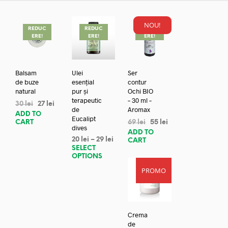
NOU!
REDUC
REDUC
REDUC
ERE!
ERE!
ERE!
Balsam
Ulei
Ser
de buze
esențial
contur
natural
pur și
Ochi BIO
terapeutic
– 30 ml –
30
lei
27
lei
de
Aromax
ADD TO
Eucalipt
CART
69
lei
55
lei
dives
ADD TO
20
lei
–
29
lei
CART
SELECT
OPTIONS
PROMO
Crema
de