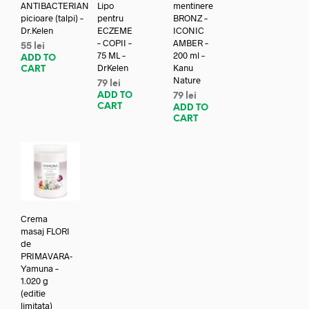
ANTIBACTERIAN
Lipo
mentinere
picioare (talpi) –
pentru
BRONZ –
Dr.Kelen
ECZEME
ICONIC
– COPII –
AMBER –
55
lei
75 ML –
200 ml –
ADD TO
DrKelen
Kanu
CART
Nature
79
lei
ADD TO
79
lei
CART
ADD TO
CART
Crema
masaj FLORI
de
PRIMAVARA-
Yamuna –
1.020 g
(editie
limitata)