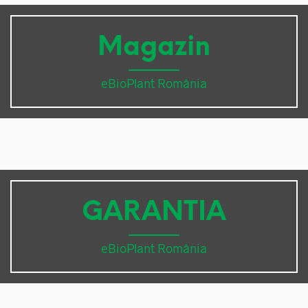
Magazin
eBioPlant România
GARANTIA
eBioPlant România