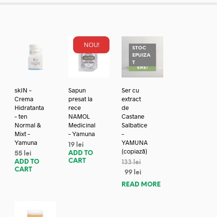
NOU!
STOC
EPUIZA
REDUC
T
ERE!
skIN –
Sapun
Ser cu
Crema
presat la
extract
Hidratanta
rece
de
– ten
NAMOL
Castane
Normal &
Medicinal
Salbatice
Mixt –
– Yamuna
–
Yamuna
YAMUNA
19
lei
(copiază)
ADD TO
55
lei
CART
ADD TO
133
lei
CART
99
lei
READ MORE