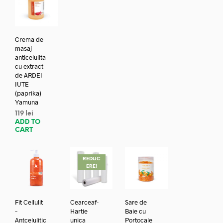
Crema de
masaj
anticelulita
cu extract
de ARDEI
IUTE
(paprika)
Yamuna
119
lei
ADD TO
CART
REDUC
ERE!
Fit Cellulit
Cearceaf-
Sare de
–
Hartie
Baie cu
Antcelulitic
unica
Portocale