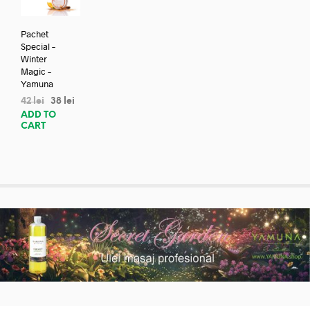
Pachet
Special –
Winter
Magic –
Yamuna
42
lei
38
lei
ADD TO
CART