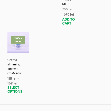
ML
755
lei
675
lei
ADD TO
CART
REDUC
ERE!
Crema
slimming
Thermo –
CosMedic
115
lei
–
169
lei
SELECT
OPTIONS