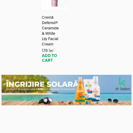
Cremă
Defensil®
Ceramide
& White
Lily Facial
Cream
178
lei
ADD TO
CART