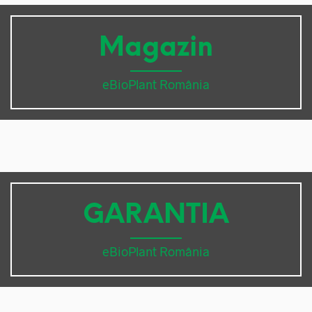
Magazin
eBioPlant România
GARANTIA
eBioPlant România