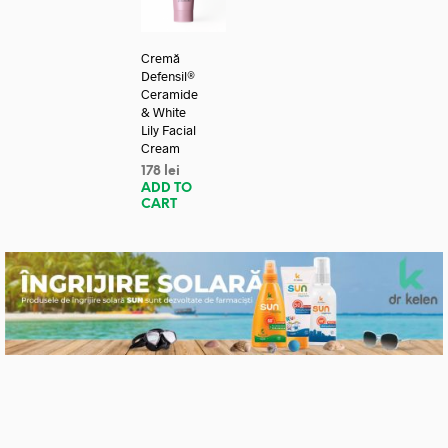
Cremă
Defensil®
Ceramide
& White
Lily Facial
Cream
178
lei
ADD TO
CART