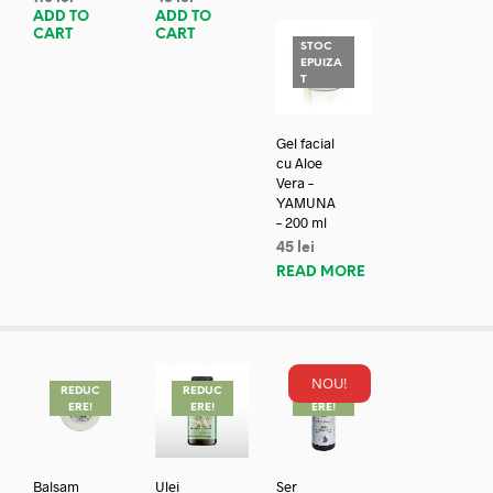
ADD TO
ADD TO
CART
CART
STOC
EPUIZA
T
Gel facial
cu Aloe
Vera –
YAMUNA
– 200 ml
45
lei
READ MORE
NOU!
REDUC
REDUC
REDUC
ERE!
ERE!
ERE!
Balsam
Ulei
Ser