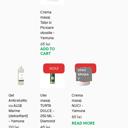
Crema
masaj
Talpi si
Picioare
obosite –
Yamuna
65
lei
ADD TO
CART
NOU!
NOU!
STOC
EPUIZA
T
Gel
Ulei
Crema
Anticelulitic
masaj
masaj
cu ALGE
TURTA
NUCI –
Marine
DULCE –
Yamuna
(detoxifiant)
250 ML –
85
lei
– Yamuna
Diamond
READ MORE
110
lei
45
lei