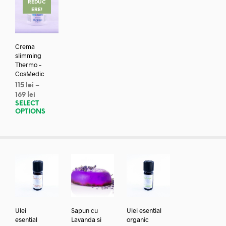
REDUC
ERE!
Crema
slimming
Thermo –
CosMedic
115
lei
–
169
lei
SELECT
OPTIONS
Ulei
Sapun cu
Ulei esential
esential
Lavanda si
organic