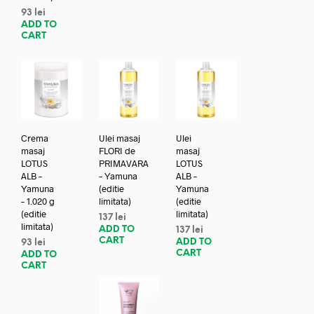
93
lei
ADD TO
CART
Crema
Ulei masaj
Ulei
masaj
FLORI de
masaj
LOTUS
PRIMAVARA
LOTUS
ALB –
– Yamuna
ALB –
Yamuna
(editie
Yamuna
– 1.020 g
limitata)
(editie
(editie
limitata)
137
lei
limitata)
ADD TO
137
lei
CART
ADD TO
93
lei
CART
ADD TO
CART