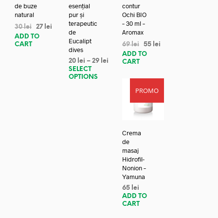
de buze
esențial
contur
natural
pur și
Ochi BIO
terapeutic
– 30 ml –
30
lei
27
lei
de
Aromax
ADD TO
Eucalipt
CART
69
lei
55
lei
dives
ADD TO
20
lei
–
29
lei
CART
SELECT
OPTIONS
PROMO
Crema
de
masaj
Hidrofil-
Nonion –
Yamuna
65
lei
ADD TO
CART