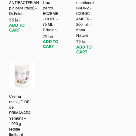
ANTIBACTERIAN
Lipo
mentinere
picioare (talpi) –
pentru
BRONZ –
Dr.Kelen
ECZEME
ICONIC
– COPII –
AMBER –
55
lei
75 ML –
200 ml –
ADD TO
DrKelen
Kanu
CART
Nature
79
lei
ADD TO
79
lei
CART
ADD TO
CART
Crema
masaj FLORI
de
PRIMAVARA-
Yamuna –
1.020 g
(editie
limitata)