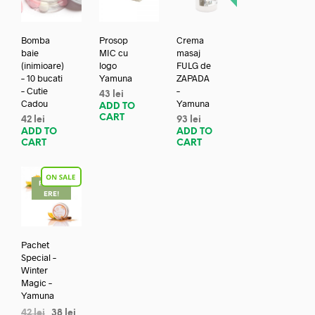
Bomba
Prosop
Crema
baie
MIC cu
masaj
(inimioare)
logo
FULG de
– 10 bucati
Yamuna
ZAPADA
– Cutie
–
43
lei
Cadou
Yamuna
ADD TO
CART
42
lei
93
lei
ADD TO
ADD TO
CART
CART
REDUC
ERE!
Pachet
Special –
Winter
Magic –
Yamuna
42
lei
38
lei