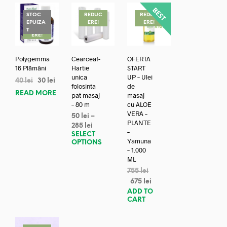
STOC
REDUC
REDUC
EPUIZA
ERE!
ERE!
REDUC
T
ERE!
Polygemma
Cearceaf-
OFERTA
16 Plămâni
Hartie
START
unica
UP – Ulei
40
lei
30
lei
folosinta
de
READ MORE
pat masaj
masaj
– 80 m
cu ALOE
VERA –
50
lei
–
PLANTE
285
lei
–
SELECT
Yamuna
OPTIONS
– 1.000
ML
755
lei
675
lei
ADD TO
CART