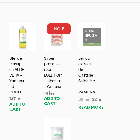
NOU!
STOC
EPUIZA
REDUC
T
ERE!
Ulei de
Sapun
Ser cu
masaj
presat la
extract
cu ALOE
rece
de
VERA –
LOLLIPOP
Castane
Yamuna
– albastru
Salbatice
– din
– Yamuna
–
PLANTE
YAMUNA
14
lei
ADD TO
137
lei
30
lei
22
lei
CART
ADD TO
READ MORE
CART