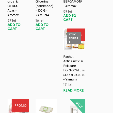
organic
Glicerina
BERGAMOTA
CEDRU
(handmade)
– Aromax
Atlas –
– 100 G –
59
lei
Aromax
YAMUNA
ADD TO
CART
37
lei
16
lei
ADD TO
ADD TO
CART
CART
PROMO
STOC
EPUIZA
T
Pachet
Anticelulitic si
Relaxare
PORTOCALE si
SCORTISOARA
– Yamuna
171
lei
READ MORE
PROMO