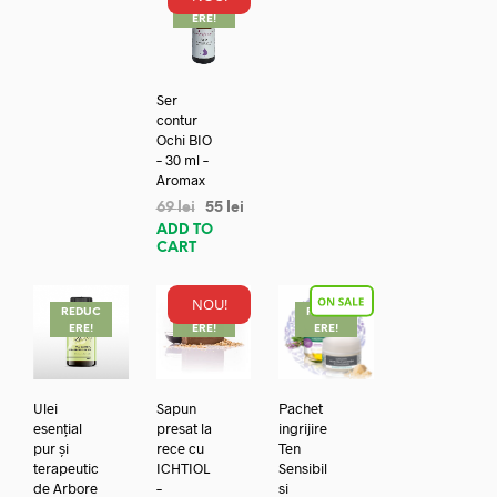
REDUC
ERE!
Ser
contur
Ochi BIO
– 30 ml –
Aromax
69
lei
55
lei
ADD TO
CART
NOU!
REDUC
REDUC
REDUC
ERE!
ERE!
ERE!
Ulei
Sapun
Pachet
esențial
presat la
ingrijire
pur și
rece cu
Ten
terapeutic
ICHTIOL
Sensibil
de Arbore
–
si