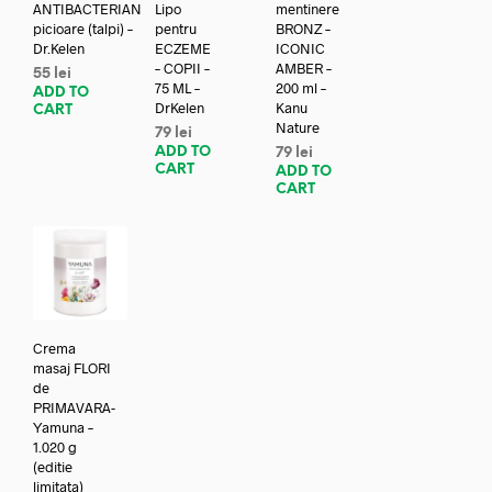
ANTIBACTERIAN
Lipo
mentinere
picioare (talpi) –
pentru
BRONZ –
Dr.Kelen
ECZEME
ICONIC
– COPII –
AMBER –
55
lei
75 ML –
200 ml –
ADD TO
DrKelen
Kanu
CART
Nature
79
lei
ADD TO
79
lei
CART
ADD TO
CART
Crema
masaj FLORI
de
PRIMAVARA-
Yamuna –
1.020 g
(editie
limitata)