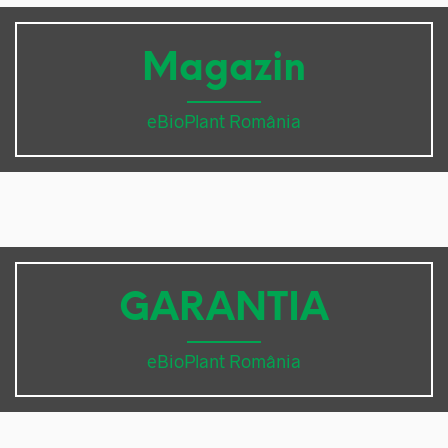
Magazin
eBioPlant România
GARANTIA
eBioPlant România