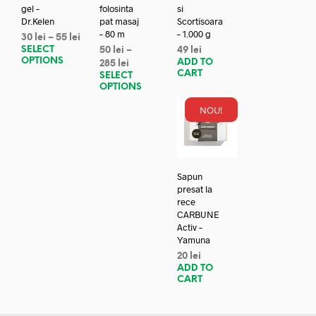
gel –
folosinta
si
Dr.Kelen
pat masaj
Scortisoara
– 80 m
– 1.000 g
30
lei
–
55
lei
SELECT
50
lei
–
49
lei
OPTIONS
ADD TO
285
lei
CART
SELECT
OPTIONS
NOU!
Sapun
presat la
rece
CARBUNE
Activ –
Yamuna
20
lei
ADD TO
CART