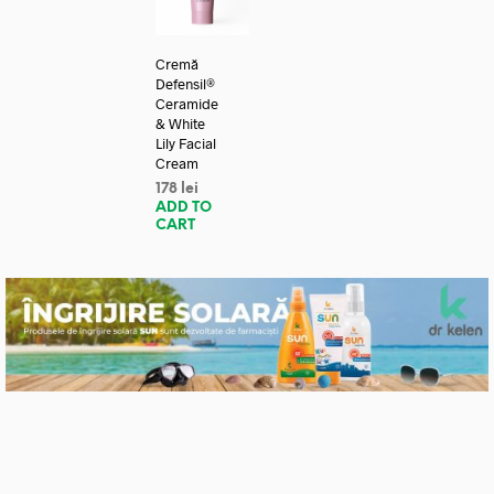
Cremă
Defensil®
Ceramide
& White
Lily Facial
Cream
178
lei
ADD TO
CART