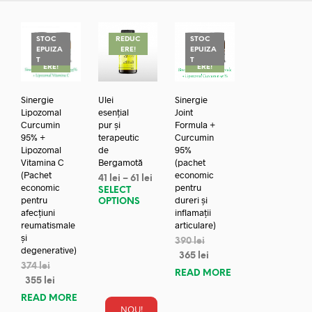
STOC
REDUC
STOC
EPUIZA
ERE!
EPUIZA
REDUC
REDUC
T
T
ERE!
ERE!
Sinergie
Ulei
Sinergie
Lipozomal
esențial
Joint
Curcumin
pur și
Formula +
95% +
terapeutic
Curcumin
Lipozomal
de
95%
Vitamina C
Bergamotă
(pachet
(Pachet
economic
41
lei
–
61
lei
economic
pentru
SELECT
pentru
dureri și
OPTIONS
afecțiuni
inflamații
reumatismale
articulare)
și
390
lei
degenerative)
365
lei
374
lei
READ MORE
355
lei
READ MORE
NOU!