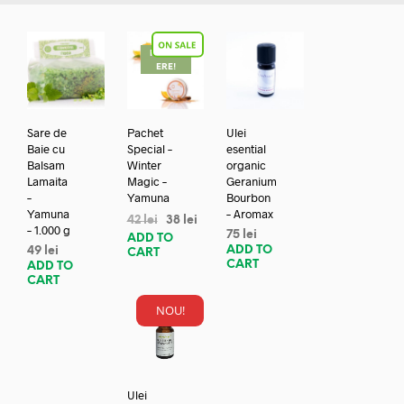
REDUC
ERE!
Sare de
Pachet
Ulei
Baie cu
Special –
esential
Balsam
Winter
organic
Lamaita
Magic –
Geranium
–
Yamuna
Bourbon
Yamuna
– Aromax
42
lei
38
lei
– 1.000 g
75
lei
ADD TO
ADD TO
49
lei
CART
CART
ADD TO
CART
NOU!
Ulei