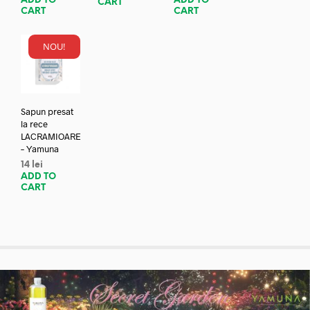
ADD TO
ADD TO
CART
CART
CART
NOU!
Sapun presat
la rece
LACRAMIOARE
– Yamuna
14
lei
ADD TO
CART