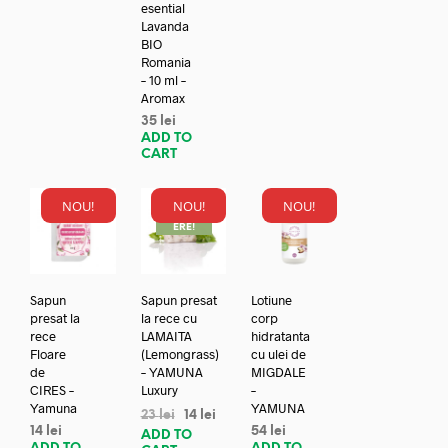
esential
Lavanda
BIO
Romania
– 10 ml –
Aromax
35
lei
ADD TO
CART
NOU!
NOU!
NOU!
REDUC
ERE!
Sapun
Sapun presat
Lotiune
presat la
la rece cu
corp
rece
LAMAITA
hidratanta
Floare
(Lemongrass)
cu ulei de
de
– YAMUNA
MIGDALE
CIRES –
Luxury
–
Yamuna
YAMUNA
23
lei
14
lei
14
lei
54
lei
ADD TO