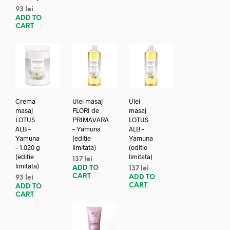
93
lei
ADD TO
CART
Crema
Ulei masaj
Ulei
masaj
FLORI de
masaj
LOTUS
PRIMAVARA
LOTUS
ALB –
– Yamuna
ALB –
Yamuna
(editie
Yamuna
– 1.020 g
limitata)
(editie
(editie
limitata)
137
lei
limitata)
ADD TO
137
lei
CART
ADD TO
93
lei
CART
ADD TO
CART