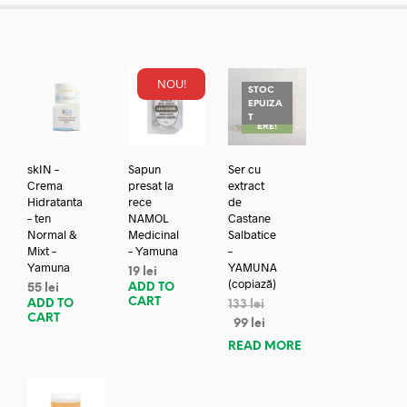
NOU!
STOC
EPUIZA
REDUC
T
ERE!
skIN –
Sapun
Ser cu
Crema
presat la
extract
Hidratanta
rece
de
– ten
NAMOL
Castane
Normal &
Medicinal
Salbatice
Mixt –
– Yamuna
–
Yamuna
YAMUNA
19
lei
(copiază)
ADD TO
55
lei
CART
ADD TO
133
lei
CART
99
lei
READ MORE