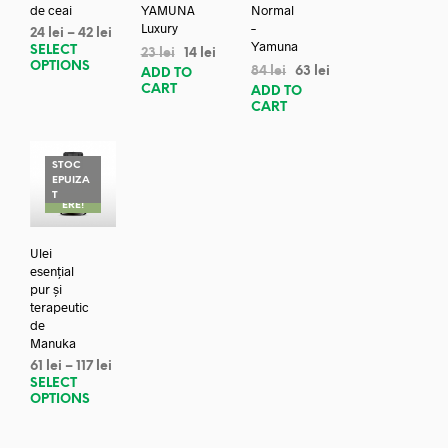
de ceai
YAMUNA
Normal
Luxury
–
24
lei
–
42
lei
Yamuna
SELECT
23
lei
14
lei
OPTIONS
84
lei
63
lei
ADD TO
CART
ADD TO
CART
STOC
EPUIZA
REDUC
T
ERE!
Ulei
esențial
pur și
terapeutic
de
Manuka
61
lei
–
117
lei
SELECT
OPTIONS