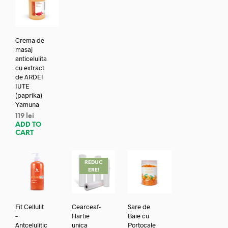
Crema de
masaj
anticelulita
cu extract
de ARDEI
IUTE
(paprika)
Yamuna
119
lei
ADD TO
CART
REDUC
ERE!
Fit Cellulit
Cearceaf-
Sare de
–
Hartie
Baie cu
Antcelulitic
unica
Portocale