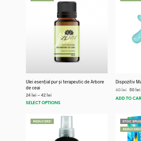
Ulei esențial pur și terapeutic de Arbore
Dispozitiv Ma
de ceai
60
lei
50
lei
24
lei
–
42
lei
ADD TO CA
SELECT OPTIONS
REDUCERE!
STOC EPUI
REDUCERE