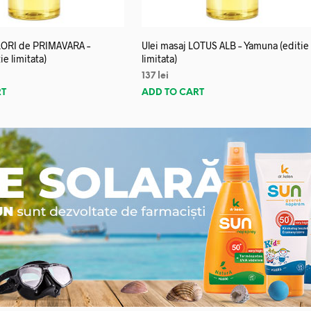
FLORI de PRIMAVARA –
Ulei masaj LOTUS ALB – Yamuna (editie
e limitata)
limitata)
137
lei
RT
ADD TO CART