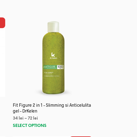
Fit Figure 2 in 1 – Slimming si Anticelulita
gel – DrKelen
34
lei
–
72
lei
SELECT OPTIONS