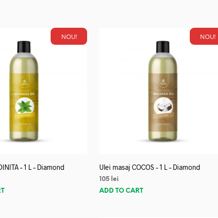
NOU!
NOU!
OINITA – 1 L – Diamond
Ulei masaj COCOS – 1 L – Diamond
105
lei
RT
ADD TO CART