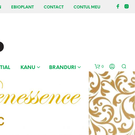
N
EBIOPLANT
CONTACT
CONTUL MEU
0
TIAL
KANU
BRANDURI