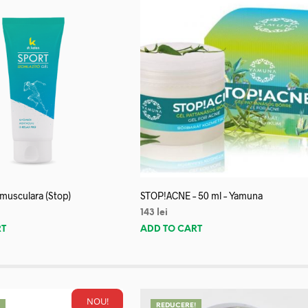
 musculara (Stop)
STOP!ACNE – 50 ml – Yamuna
143
lei
RT
ADD TO CART
NOU!
!
REDUCERE!