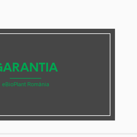
GARANTIA
eBioPlant România