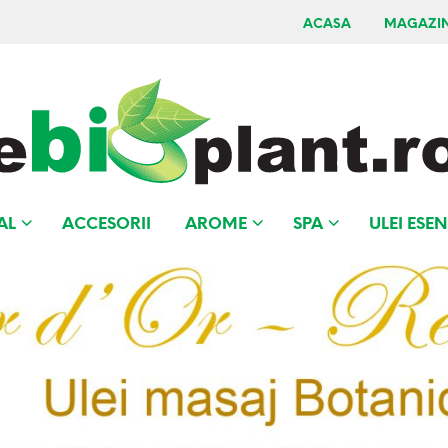
ACASA
MAGAZI
AL
ACCESORII
AROME
SPA
ULEI ESEN