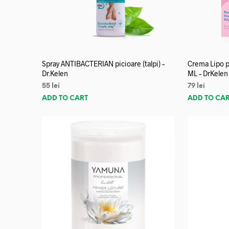
Spray ANTIBACTERIAN picioare (talpi) –
Crema Lipo p
Dr.Kelen
ML – DrKelen
55
lei
79
lei
ADD TO CART
ADD TO CA