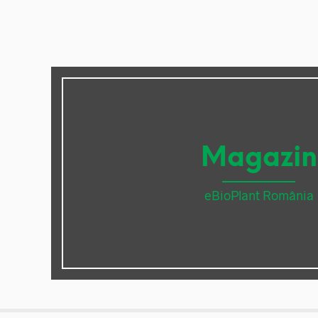
Magazin
eBioPlant România