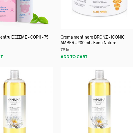
entru ECZEME – COPII – 75
Crema mentinere BRONZ – ICONIC
AMBER – 200 ml – Kanu Nature
79
lei
RT
ADD TO CART