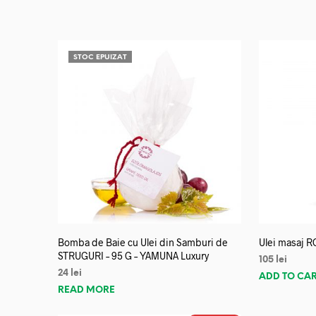
STOC EPUIZAT
Bomba de Baie cu Ulei din Samburi de
Ulei masaj R
STRUGURI – 95 G – YAMUNA Luxury
105
lei
24
lei
ADD TO CA
READ MORE