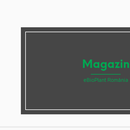
Magazin
eBioPlant România