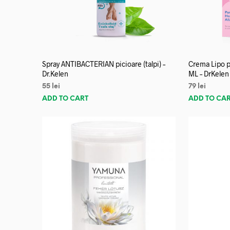
Spray ANTIBACTERIAN picioare (talpi) –
Crema Lipo p
Dr.Kelen
ML – DrKelen
55
lei
79
lei
ADD TO CART
ADD TO CA