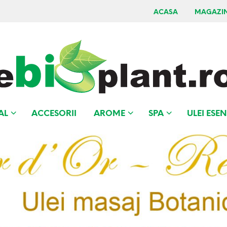
ACASA
MAGAZI
AL
ACCESORII
AROME
SPA
ULEI ESEN