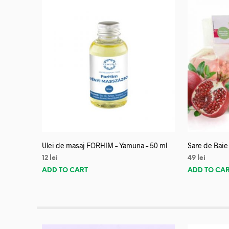
Ulei de masaj FORHIM – Yamuna – 50 ml
Sare de Baie
12
lei
49
lei
ADD TO CART
ADD TO CA