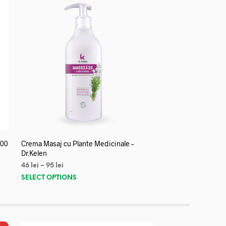
000
Crema Masaj cu Plante Medicinale –
Dr.Kelen
46
lei
–
95
lei
SELECT OPTIONS