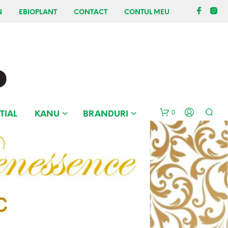
N
EBIOPLANT
CONTACT
CONTUL MEU
0
TIAL
KANU
BRANDURI