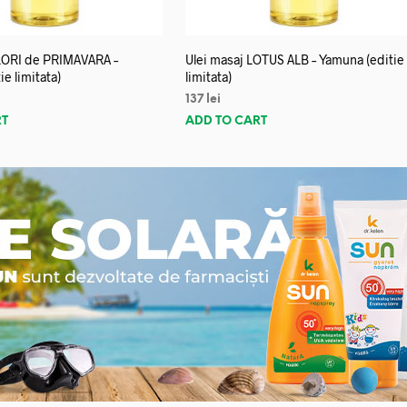
FLORI de PRIMAVARA –
Ulei masaj LOTUS ALB – Yamuna (editie
e limitata)
limitata)
137
lei
RT
ADD TO CART