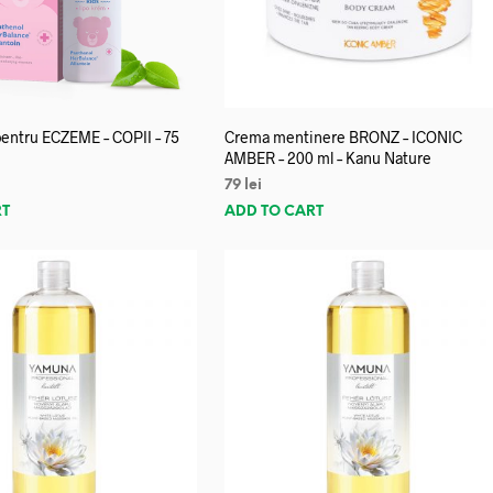
entru ECZEME – COPII – 75
Crema mentinere BRONZ – ICONIC
AMBER – 200 ml – Kanu Nature
79
lei
RT
ADD TO CART