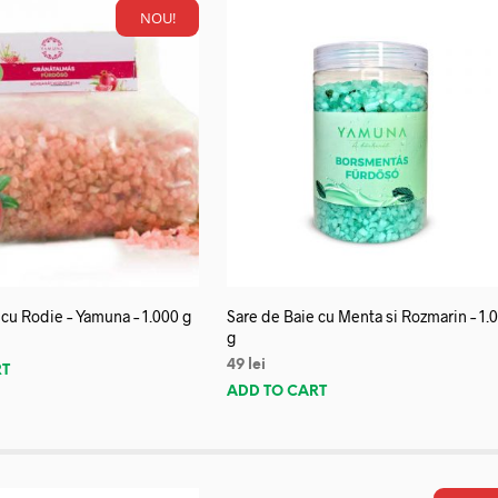
NOU!
 cu Rodie – Yamuna – 1.000 g
Sare de Baie cu Menta si Rozmarin – 1.
g
49
lei
RT
ADD TO CART