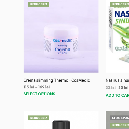
REDUCERE!
REDUCERE
Crema slimming Thermo – CosMedic
Nasirus sinu
115
lei
–
169
lei
33
lei
30
lei
SELECT OPTIONS
ADD TO CA
REDUCERE!
STOC EPUI
REDUCERE