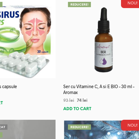
NOU!
!
REDUCERE!
s capsule
Ser cu Vitamine C, A si E BIO – 30 ml –
Aromax
93
lei
74
lei
RT
ADD TO CART
NOU!
ZAT
REDUCERE!
!