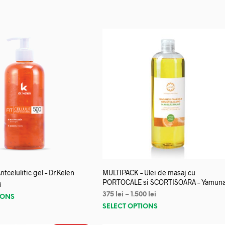
 Antcelulitic gel – Dr.Kelen
MULTIPACK – Ulei de masaj cu
PORTOCALE si SCORTISOARA – Yamun
i
375
lei
–
1.500
lei
IONS
SELECT OPTIONS