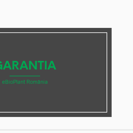
GARANTIA
eBioPlant România