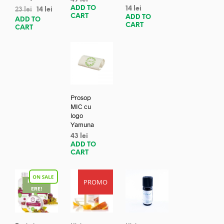
ADD TO
14
lei
23
lei
14
lei
CART
ADD TO
ADD TO
CART
CART
Prosop
MIC cu
logo
Yamuna
43
lei
ADD TO
CART
PROMO
REDUC
ERE!