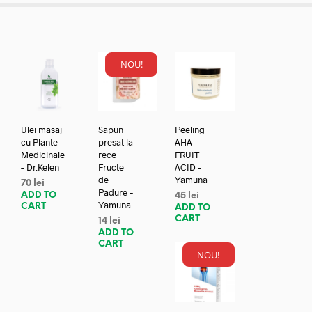
NOU!
Ulei masaj
Sapun
Peeling
cu Plante
presat la
AHA
Medicinale
rece
FRUIT
– Dr.Kelen
Fructe
ACID –
de
Yamuna
70
lei
Padure –
ADD TO
45
lei
Yamuna
CART
ADD TO
CART
14
lei
ADD TO
CART
NOU!