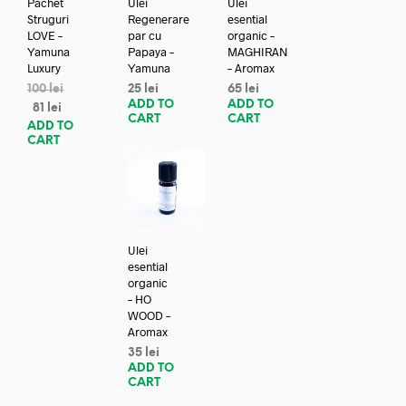
Pachet
Ulei
Ulei
Struguri
Regenerare
esential
LOVE –
par cu
organic –
Yamuna
Papaya –
MAGHIRAN
Luxury
Yamuna
– Aromax
100
lei
25
lei
65
lei
ADD TO
ADD TO
81
lei
CART
CART
ADD TO
CART
Ulei
esential
organic
– HO
WOOD –
Aromax
35
lei
ADD TO
CART