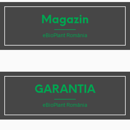
Magazin
eBioPlant România
GARANTIA
eBioPlant România