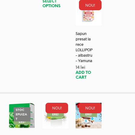
SELECT
NOU!
OPTIONS
Sapun
presat la
rece
LOLLIPOP
– albastru
– Yamuna
14
lei
ADD TO
CART
NOU!
NOU!
STOC
REDUC
REDUC
EPUIZA
ERE!
ERE!
REDUC
T
ERE!