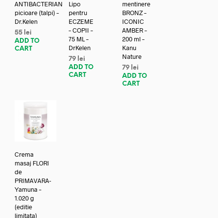
ANTIBACTERIAN
Lipo
mentinere
picioare (talpi) –
pentru
BRONZ –
Dr.Kelen
ECZEME
ICONIC
– COPII –
AMBER –
55
lei
75 ML –
200 ml –
ADD TO
DrKelen
Kanu
CART
Nature
79
lei
ADD TO
79
lei
CART
ADD TO
CART
Crema
masaj FLORI
de
PRIMAVARA-
Yamuna –
1.020 g
(editie
limitata)