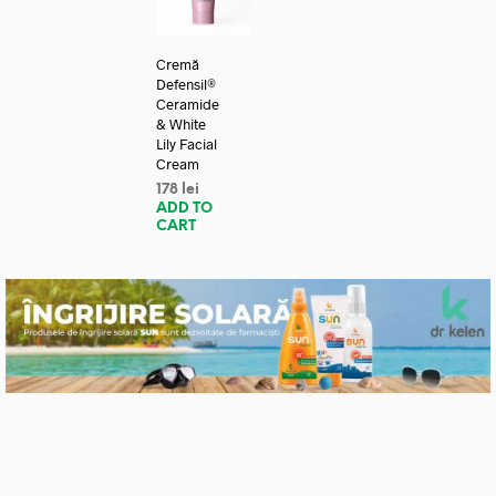
Cremă
Defensil®
Ceramide
& White
Lily Facial
Cream
178
lei
ADD TO
CART