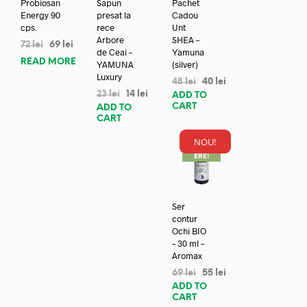
Probiosan
Sapun
Pachet
Energy 90
presat la
Cadou
cps.
rece
Unt
Arbore
SHEA –
72
lei
69
lei
de Ceai –
Yamuna
READ MORE
YAMUNA
(silver)
Luxury
48
lei
40
lei
23
lei
14
lei
ADD TO
CART
ADD TO
CART
NOU!
REDUC
ERE!
Ser
contur
Ochi BIO
– 30 ml –
Aromax
69
lei
55
lei
ADD TO
CART