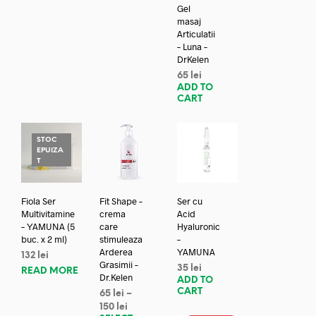
Gel
masaj
Articulatii
– Luna –
DrKelen
65
lei
ADD TO
CART
STOC
EPUIZA
T
Fiola Ser
Fit Shape –
Ser cu
Multivitamine
crema
Acid
– YAMUNA (5
care
Hyaluronic
buc. x 2 ml)
stimuleaza
–
Arderea
YAMUNA
132
lei
Grasimii –
35
lei
READ MORE
Dr.Kelen
ADD TO
CART
65
lei
–
150
lei