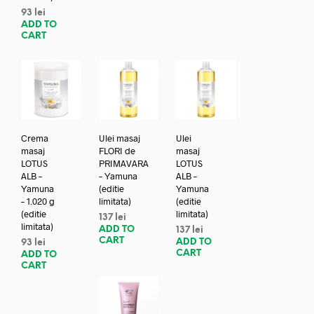
93
lei
ADD TO
CART
Crema
Ulei masaj
Ulei
masaj
FLORI de
masaj
LOTUS
PRIMAVARA
LOTUS
ALB –
– Yamuna
ALB –
Yamuna
(editie
Yamuna
– 1.020 g
limitata)
(editie
(editie
limitata)
137
lei
limitata)
ADD TO
137
lei
CART
ADD TO
93
lei
CART
ADD TO
CART