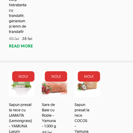
hidratanta
cu
trandafir,
geranium
și lemn de
trandafir
40
lei
38
lei
READ MORE
NOU!
NOU!
NOU!
REDUC
ERE!
Sapun presat
Sare de
Sapun
la rece cu
Baie cu
presat la
LAMAITA
Rodie –
rece
(Lemongrass)
Yamuna
COCOS
– YAMUNA
– 1.000 g
–
Luxury
Yamuna
49
lei