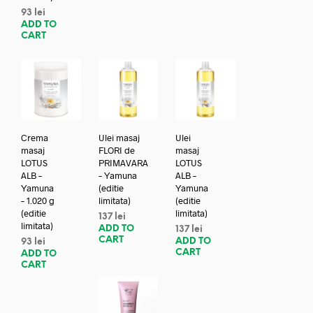
93
lei
ADD TO
CART
Crema
Ulei masaj
Ulei
masaj
FLORI de
masaj
LOTUS
PRIMAVARA
LOTUS
ALB –
– Yamuna
ALB –
Yamuna
(editie
Yamuna
– 1.020 g
limitata)
(editie
(editie
limitata)
137
lei
limitata)
ADD TO
137
lei
CART
ADD TO
93
lei
CART
ADD TO
CART