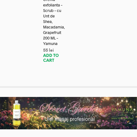
exfolianta –
Scrub – cu
Unt de
Shea,
Macadamia,
Grapefruit
200 ML –
Yamuna
55
lei
ADD TO
CART