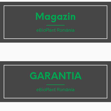
Magazin
eBioPlant România
GARANTIA
eBioPlant România