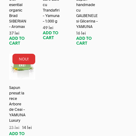
esential
cu
handmade
organic
Trandafiri
cu
Brad
– Yamuna
GALBENELE
SIBERIAN
– 1.000 g
si Glicerina –
– Aromax
YAMUNA
49
lei
ADD TO
37
lei
16
lei
CART
ADD TO
ADD TO
CART
CART
NOU!
REDUC
ERE!
Sapun
presat la
rece
Arbore
de Ceai –
YAMUNA
Luxury
23
lei
14
lei
ADD TO