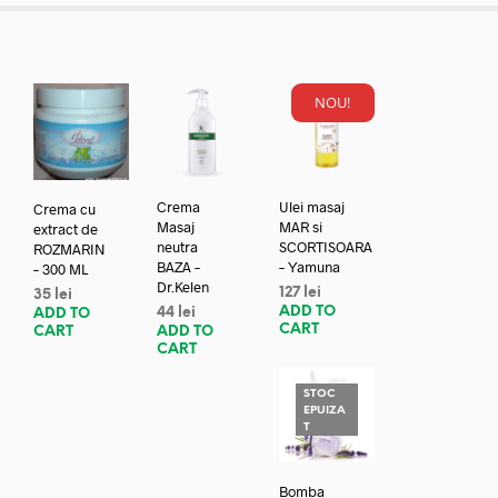
NOU!
Crema
Ulei masaj
Crema cu
Masaj
MAR si
extract de
neutra
SCORTISOARA
ROZMARIN
BAZA –
– Yamuna
– 300 ML
Dr.Kelen
127
lei
35
lei
ADD TO
44
lei
ADD TO
CART
ADD TO
CART
CART
STOC
EPUIZA
T
Bomba