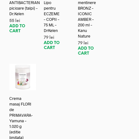
ANTIBACTERIAN
Lipo
mentinere
picioare (talpi) –
pentru
BRONZ –
Dr.Kelen
ECZEME
ICONIC
– COPII –
AMBER –
55
lei
75 ML –
200 ml –
ADD TO
DrKelen
Kanu
CART
Nature
79
lei
ADD TO
79
lei
CART
ADD TO
CART
Crema
masaj FLORI
de
PRIMAVARA-
Yamuna –
1.020 g
(editie
limitata)