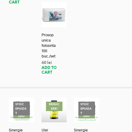
CART
Prosop
unica
folosinta
100
buc./set
60
lei
ADD TO
CART
STOC
REDUC
STOC
EPUIZA
ERE!
EPUIZA
REDUC
REDUC
T
T
ERE!
ERE!
Sinergie
Ulei
Sinergie