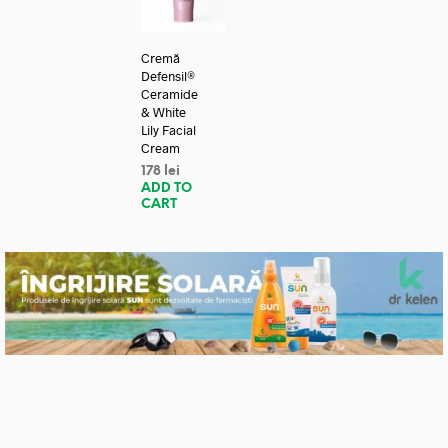
Cremă
Defensil®
Ceramide
& White
Lily Facial
Cream
178
lei
ADD TO
CART