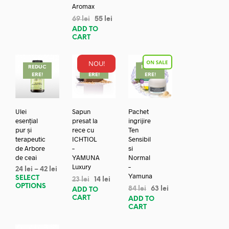
Aromax
69
lei
55
lei
ADD TO
CART
NOU!
REDUC
REDUC
REDUC
ERE!
ERE!
ERE!
Ulei
Sapun
Pachet
esențial
presat la
ingrijire
pur și
rece cu
Ten
terapeutic
ICHTIOL
Sensibil
de Arbore
–
si
de ceai
YAMUNA
Normal
Luxury
–
24
lei
–
42
lei
Yamuna
SELECT
23
lei
14
lei
OPTIONS
84
lei
63
lei
ADD TO
CART
ADD TO
CART