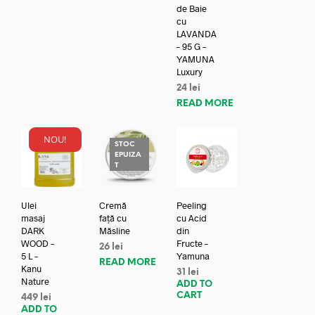
de Baie
cu
LAVANDA
– 95 G –
YAMUNA
Luxury
24
lei
READ MORE
NOU!
STOC
EPUIZA
T
Ulei
Cremă
Peeling
masaj
față cu
cu Acid
DARK
Măsline
din
WOOD –
Fructe –
26
lei
5 L –
Yamuna
READ MORE
Kanu
31
lei
Nature
ADD TO
CART
449
lei
ADD TO