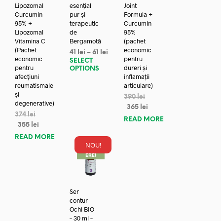
Lipozomal
esențial
Joint
Curcumin
pur și
Formula +
95% +
terapeutic
Curcumin
Lipozomal
de
95%
Vitamina C
Bergamotă
(pachet
(Pachet
economic
41
lei
–
61
lei
economic
pentru
SELECT
pentru
dureri și
OPTIONS
afecțiuni
inflamații
reumatismale
articulare)
și
390
lei
degenerative)
365
lei
374
lei
READ MORE
355
lei
READ MORE
NOU!
REDUC
ERE!
Ser
contur
Ochi BIO
– 30 ml –