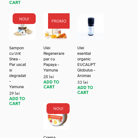
CART
NOU!
PROMO
Sampon
Ulei
Ulei
cu Unt
Regenerare
esential
Shea –
par cu
organic
Par uscat
Papaya –
EUCALIPT
si
Yamuna
Globulus –
degradat
Aromax
25
lei
–
ADD TO
33
lei
Yamuna
CART
ADD TO
CART
29
lei
ADD TO
CART
NOU!
Crema