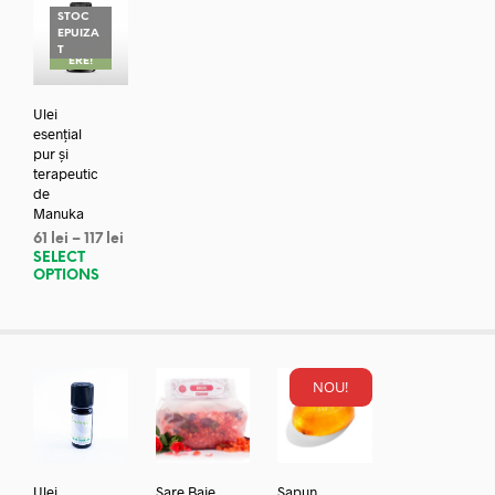
STOC
EPUIZA
REDUC
T
ERE!
Ulei
esențial
pur și
terapeutic
de
Manuka
61
lei
–
117
lei
SELECT
OPTIONS
NOU!
Ulei
Sare Baie
Sapun