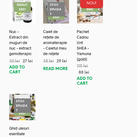
NOU!
REDUC
STOC
REDUC
ERE!
EPUIZA
ERE!
REDUC
T
ERE!
Nuc –
Caiet de
Pachet
Extract din
rețete de
Cadou
muguri de
aromaterapie
Unt
nuc – extract
– Caietul meu
SHEA –
gemoterapic
de rețete
Yamuna
(gold)
30
lei
27
lei
35
lei
29
lei
115
lei
ADD TO
READ MORE
CART
88
lei
ADD TO
CART
STOC
EPUIZA
REDUC
T
ERE!
Ghid uleiuri
esentiale