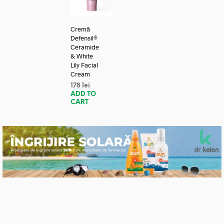
Cremă
Defensil®
Ceramide
& White
Lily Facial
Cream
178
lei
ADD TO
CART