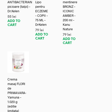
ANTIBACTERIAN
Lipo
mentinere
picioare (talpi) –
pentru
BRONZ –
Dr.Kelen
ECZEME
ICONIC
– COPII –
AMBER –
55
lei
75 ML –
200 ml –
ADD TO
DrKelen
Kanu
CART
Nature
79
lei
ADD TO
79
lei
CART
ADD TO
CART
Crema
masaj FLORI
de
PRIMAVARA-
Yamuna –
1.020 g
(editie
limitata)