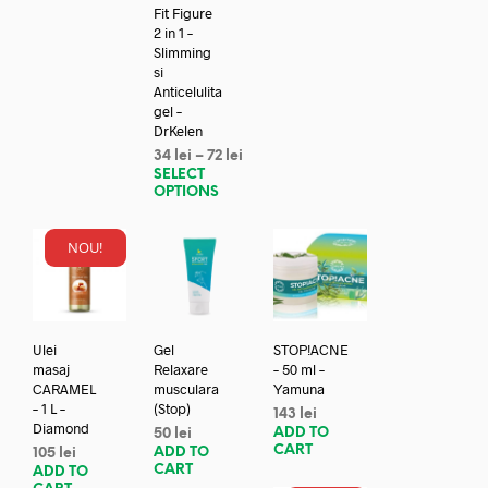
Fit Figure
2 in 1 –
Slimming
si
Anticelulita
gel –
DrKelen
34
lei
–
72
lei
SELECT
OPTIONS
NOU!
Ulei
Gel
STOP!ACNE
masaj
Relaxare
– 50 ml –
CARAMEL
musculara
Yamuna
– 1 L –
(Stop)
143
lei
Diamond
ADD TO
50
lei
CART
ADD TO
105
lei
CART
ADD TO