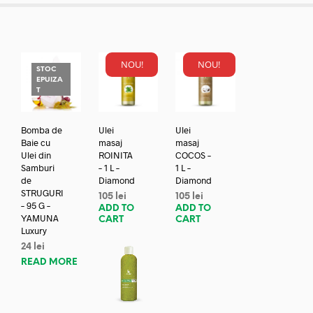
NOU!
NOU!
STOC
EPUIZA
T
Bomba de
Ulei
Ulei
Baie cu
masaj
masaj
Ulei din
ROINITA
COCOS –
Samburi
– 1 L –
1 L –
de
Diamond
Diamond
STRUGURI
105
lei
105
lei
– 95 G –
ADD TO
ADD TO
YAMUNA
CART
CART
Luxury
24
lei
READ MORE