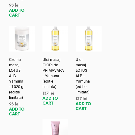
93
lei
ADD TO
CART
Crema
Ulei masaj
Ulei
masaj
FLORI de
masaj
LOTUS
PRIMAVARA
LOTUS
ALB –
– Yamuna
ALB –
Yamuna
(editie
Yamuna
– 1.020 g
limitata)
(editie
(editie
limitata)
137
lei
limitata)
ADD TO
137
lei
CART
ADD TO
93
lei
CART
ADD TO
CART