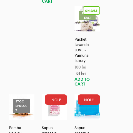
CART
REDUC
ERE!
Pachet
Lavanda
LOVE –
Yamuna
Luxury
100
lei
81
lei
ADD TO
CART
NOU!
NOU!
STOC
EPUIZA
T
Bomba
Sapun
Sapun
Baie cu
presat la
presat la