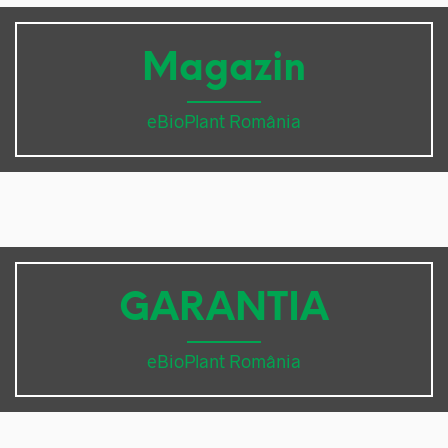
Magazin
eBioPlant România
GARANTIA
eBioPlant România