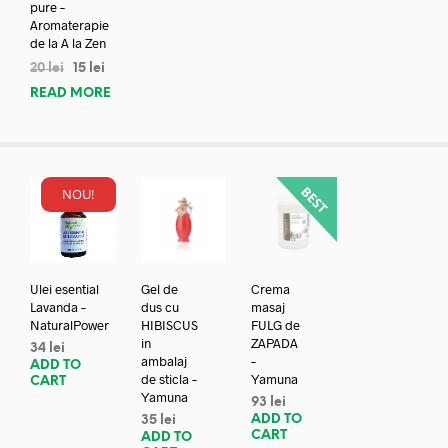
pure –
Aromaterapie
de la A la Zen
20
lei
15
lei
READ MORE
NOU!
Ulei esential
Gel de
Crema
Lavanda –
dus cu
masaj
NaturalPower
HIBISCUS
FULG de
in
ZAPADA
34
lei
ambalaj
–
ADD TO
de sticla –
Yamuna
CART
Yamuna
93
lei
ADD TO
35
lei
CART
ADD TO