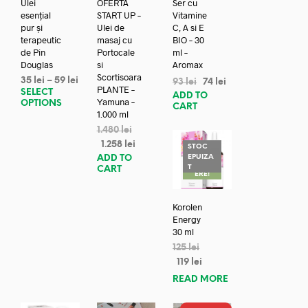
Ulei
OFERTA
Ser cu
esențial
START UP –
Vitamine
pur și
Ulei de
C, A si E
terapeutic
masaj cu
BIO – 30
de Pin
Portocale
ml –
Douglas
si
Aromax
Scortisoara
35
lei
–
59
lei
93
lei
74
lei
PLANTE –
SELECT
ADD TO
Yamuna –
OPTIONS
CART
1.000 ml
1.480
lei
1.258
lei
STOC
EPUIZA
ADD TO
REDUC
T
CART
ERE!
Korolen
Energy
30 ml
125
lei
119
lei
READ MORE