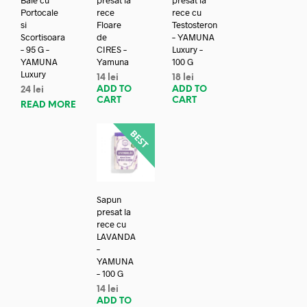
Portocale
rece
rece cu
si
Floare
Testosteron
Scortisoara
de
– YAMUNA
– 95 G –
CIRES –
Luxury –
YAMUNA
Yamuna
100 G
Luxury
14
lei
18
lei
ADD TO
ADD TO
24
lei
CART
CART
READ MORE
Sapun
presat la
rece cu
LAVANDA
–
YAMUNA
– 100 G
14
lei
ADD TO