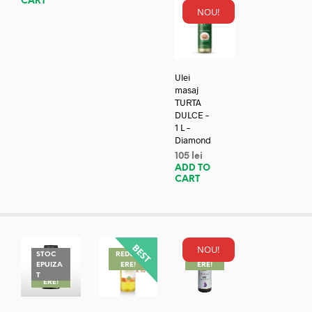
CART
NOU!
Ulei
masaj
TURTA
DULCE –
1 L –
Diamond
105
lei
ADD TO
CART
NOU!
STOC
REDUC
REDUC
EPUIZA
ERE!
ERE!
REDUC
T
ERE!