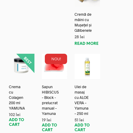
Cremă de
mâini cu
Mușețel și
Gălbenele
28
lei
READ MORE
NOU!
Crema
Sapun
Ulei de
cu
HIBISCUS
masaj
Colagen
– Block -
cu ALOE
200 ml
prelucrat
VERA –
YAMUNA
manual –
Yamuna
Yamuna
– 250 ml
102
lei
ADD TO
19
lei
51
lei
CART
ADD TO
ADD TO
CART
CART