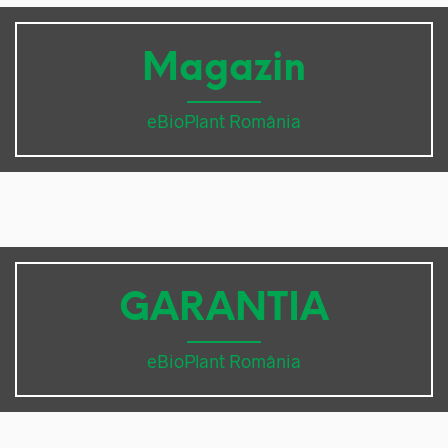
Magazin
eBioPlant România
GARANTIA
eBioPlant România