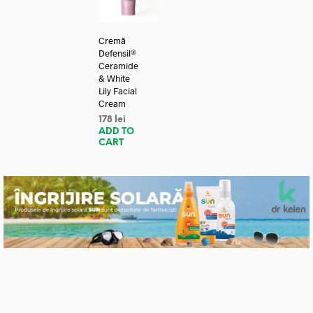
Cremă
Defensil®
Ceramide
& White
Lily Facial
Cream
178
lei
ADD TO
CART