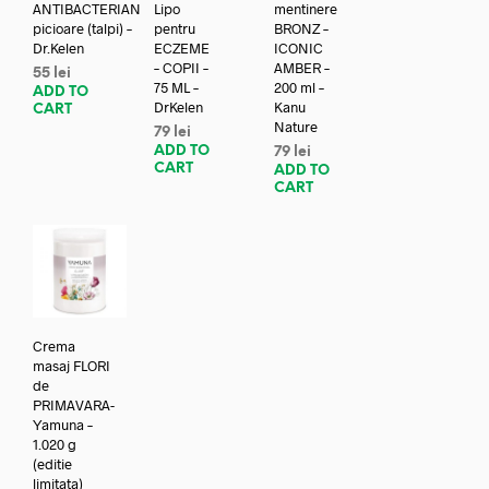
ANTIBACTERIAN
Lipo
mentinere
picioare (talpi) –
pentru
BRONZ –
Dr.Kelen
ECZEME
ICONIC
– COPII –
AMBER –
55
lei
75 ML –
200 ml –
ADD TO
DrKelen
Kanu
CART
Nature
79
lei
ADD TO
79
lei
CART
ADD TO
CART
Crema
masaj FLORI
de
PRIMAVARA-
Yamuna –
1.020 g
(editie
limitata)