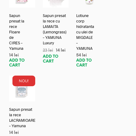
Sapun
Sapun presat
Lotiune
presat la
la rece cu
corp
rece
LAMAITA
hidratanta
Floare
(Lemongrass)
cu ulei de
de
– YAMUNA
MIGDALE
CIRES –
Luxury
–
Yamuna
YAMUNA
23
lei
14
lei
14
lei
54
lei
ADD TO
ADD TO
ADD TO
CART
CART
CART
NOU!
Sapun presat
la rece
LACRAMIOARE
– Yamuna
14
lei