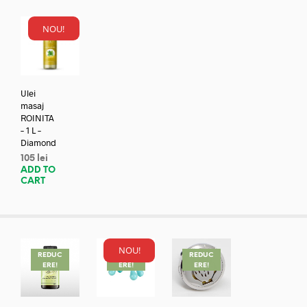
NOU!
Ulei
masaj
ROINITA
– 1 L –
Diamond
105
lei
ADD TO
CART
NOU!
REDUC
REDUC
REDUC
ERE!
ERE!
ERE!