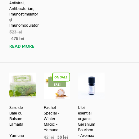
Antiviral,
Antibacterian,
Imunostimulator
și
Imunomodulator
523
lei
475
lei
READ MORE
REDUC
ERE!
Sare de
Pachet
Ulei
Baie cu
Special –
esential
Balsam
Winter
organic
Lamaita
Magic –
Geranium
–
Yamuna
Bourbon
Yamuna
– Aromax
42
lei
38
lei