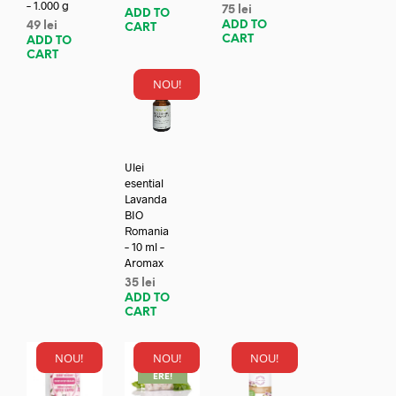
– 1.000 g
75
lei
ADD TO
ADD TO
49
lei
CART
CART
ADD TO
CART
NOU!
Ulei
esential
Lavanda
BIO
Romania
– 10 ml –
Aromax
35
lei
ADD TO
CART
NOU!
NOU!
NOU!
REDUC
ERE!