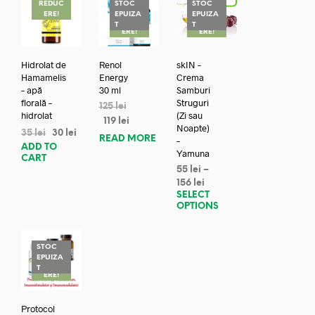
REDUC
STOC
STOC
ERE!
EPUIZA
EPUIZA
REDUC
REDUC
T
T
ERE!
ERE!
Hidrolat de
Renol
skIN –
Hamamelis
Energy
Crema
– apă
30 ml
Samburi
florală –
Struguri
125
lei
hidrolat
(Zi sau
119
lei
Noapte)
35
lei
30
lei
READ MORE
–
ADD TO
Yamuna
CART
55
lei
–
156
lei
SELECT
OPTIONS
STOC
EPUIZA
REDUC
T
ERE!
Protocol