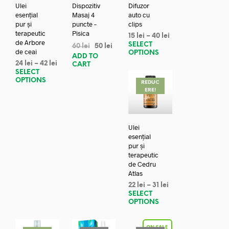
Ulei
Dispozitiv
Difuzor
esențial
Masaj 4
auto cu
pur și
puncte –
clips
terapeutic
Pisica
15
lei
–
40
lei
de Arbore
SELECT
60
lei
50
lei
de ceai
OPTIONS
ADD TO
24
lei
–
42
lei
CART
SELECT
OPTIONS
REDUC
ERE!
Ulei
esențial
pur și
terapeutic
de Cedru
Atlas
22
lei
–
31
lei
SELECT
OPTIONS