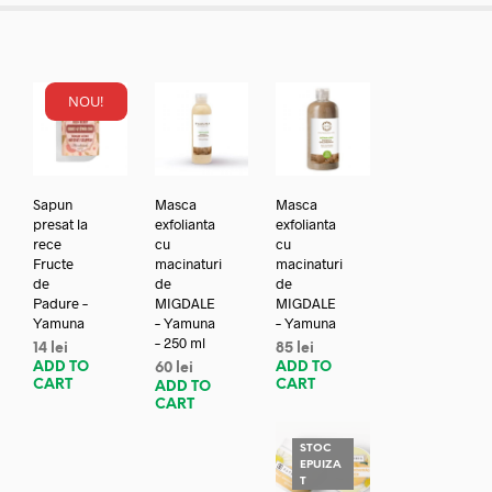
NOU!
Sapun
Masca
Masca
presat la
exfolianta
exfolianta
rece
cu
cu
Fructe
macinaturi
macinaturi
de
de
de
Padure –
MIGDALE
MIGDALE
Yamuna
– Yamuna
– Yamuna
– 250 ml
14
lei
85
lei
ADD TO
ADD TO
60
lei
CART
CART
ADD TO
CART
STOC
EPUIZA
T