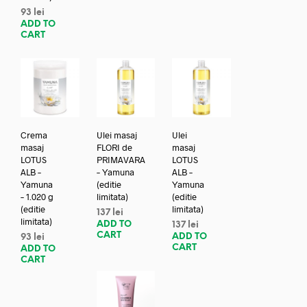
93
lei
ADD TO
CART
Crema
Ulei masaj
Ulei
masaj
FLORI de
masaj
LOTUS
PRIMAVARA
LOTUS
ALB –
– Yamuna
ALB –
Yamuna
(editie
Yamuna
– 1.020 g
limitata)
(editie
(editie
limitata)
137
lei
limitata)
ADD TO
137
lei
CART
ADD TO
93
lei
CART
ADD TO
CART