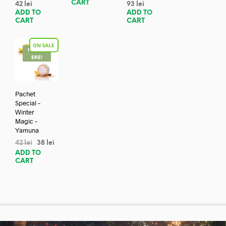
CART
42
lei
93
lei
ADD TO
ADD TO
CART
CART
REDUC
ERE!
Pachet
Special –
Winter
Magic –
Yamuna
42
lei
38
lei
ADD TO
CART