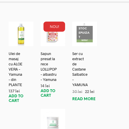
NOU!
STOC
EPUIZA
REDUC
T
ERE!
Ulei de
Sapun
Ser cu
masaj
presat la
extract
cu ALOE
rece
de
VERA –
LOLLIPOP
Castane
Yamuna
– albastru
Salbatice
– din
– Yamuna
–
PLANTE
YAMUNA
14
lei
ADD TO
137
lei
30
lei
22
lei
CART
ADD TO
READ MORE
CART