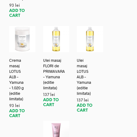
93
lei
ADD TO
CART
Crema
Ulei masaj
Ulei
masaj
FLORI de
masaj
LOTUS
PRIMAVARA
LOTUS
ALB –
– Yamuna
ALB –
Yamuna
(editie
Yamuna
– 1.020 g
limitata)
(editie
(editie
limitata)
137
lei
limitata)
ADD TO
137
lei
CART
ADD TO
93
lei
CART
ADD TO
CART