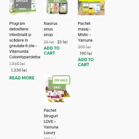
EPUIZA
ERE!
ERE!
REDUC
T
ERE!
Program
Nasirus
Pachet
detoxifiere
sinus
masaj –
intestinală și
sirop
Mistic –
scădere în
Yamuna
26
lei
23
lei
greutate 6 zile –
205
lei
ADD TO
Vitamunda
CART
190
lei
ColonHyperdetox
ADD TO
1.560
lei
CART
1.330
lei
READ MORE
REDUC
ERE!
Pachet
Struguri
LOVE –
Yamuna
Luxury