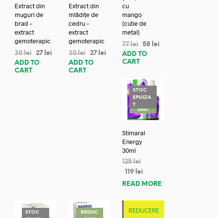
Extract din
Extract din
cu
muguri de
mlădițe de
mango
brad –
cedru –
(cutie de
extract
extract
metal)
gemoterapic
gemoterapic
77
lei
58
lei
30
lei
27
lei
30
lei
27
lei
ADD TO
CART
ADD TO
ADD TO
CART
CART
STOC
EPUIZA
REDUC
T
ERE!
Stimaral
Energy
30ml
125
lei
119
lei
READ MORE
REDUCERE
STOC
REDUC
REDUC