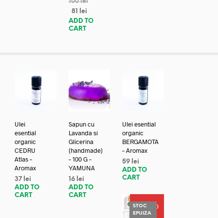
100
lei
81
lei
ADD TO
CART
Ulei
Sapun cu
Ulei esential
esential
Lavanda si
organic
organic
Glicerina
BERGAMOTA
CEDRU
(handmade)
– Aromax
Atlas –
– 100 G –
59
lei
Aromax
YAMUNA
ADD TO
CART
37
lei
16
lei
ADD TO
ADD TO
CART
CART
PROMO
STOC
EPUIZA