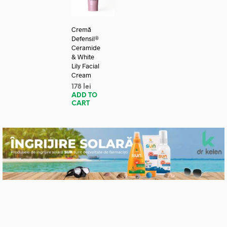
Cremă
Defensil®
Ceramide
& White
Lily Facial
Cream
178
lei
ADD TO
CART