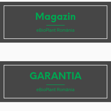
Magazin
eBioPlant România
GARANTIA
eBioPlant România