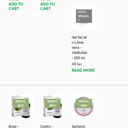
ADD TO
ADD TO
CART
CART
STOC
EPUIZA
T
Gel facial
cu Aloe
Vera –
YAMUNA
– 200 ml
45
lei
READ MORE
REDUC
REDUC
REDUC
ERE!
ERE!
ERE!
Brad –
Cedru –
Șampon