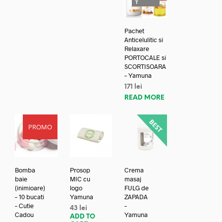
T
Pachet
Anticelulitic si
Relaxare
PORTOCALE si
SCORTISOARA
– Yamuna
171
lei
READ MORE
PROMO
Bomba
Prosop
Crema
baie
MIC cu
masaj
(inimioare)
logo
FULG de
– 10 bucati
Yamuna
ZAPADA
– Cutie
–
43
lei
Cadou
Yamuna
ADD TO