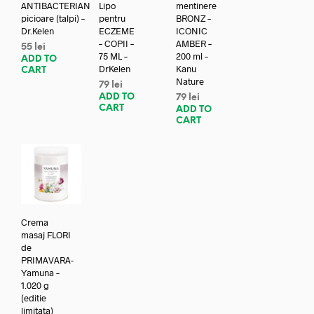
ANTIBACTERIAN
Lipo
mentinere
picioare (talpi) –
pentru
BRONZ –
Dr.Kelen
ECZEME
ICONIC
– COPII –
AMBER –
55
lei
75 ML –
200 ml –
ADD TO
DrKelen
Kanu
CART
Nature
79
lei
ADD TO
79
lei
CART
ADD TO
CART
Crema
masaj FLORI
de
PRIMAVARA-
Yamuna –
1.020 g
(editie
limitata)