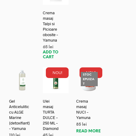
Crema
masaj
Talpi si
Picioare
obosite –
Yamuna
65
lei
ADD TO
CART
NOU!
NOU!
STOC
EPUIZA
T
Gel
Ulei
Crema
Anticelulitic
masaj
masaj
cu ALGE
TURTA
NUCI –
Marine
DULCE –
Yamuna
(detoxifiant)
250 ML –
85
lei
– Yamuna
Diamond
READ MORE
110
lei
45
lei