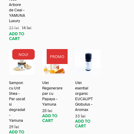
Arbore
de Ceai –
YAMUNA
Luxury
23
lei
14
lei
ADD TO
CART
NOU!
PROMO
Sampon
Ulei
Ulei
cu Unt
Regenerare
esential
Shea –
par cu
organic
Par uscat
Papaya –
EUCALIPT
si
Yamuna
Globulus –
degradat
Aromax
25
lei
–
ADD TO
33
lei
Yamuna
CART
ADD TO
CART
29
lei
ADD TO