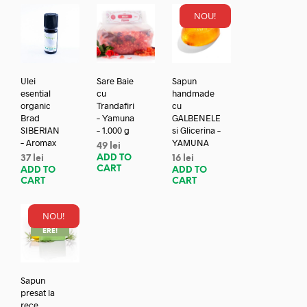
NOU!
Ulei
Sare Baie
Sapun
esential
cu
handmade
organic
Trandafiri
cu
Brad
– Yamuna
GALBENELE
SIBERIAN
– 1.000 g
si Glicerina –
– Aromax
YAMUNA
49
lei
ADD TO
37
lei
16
lei
CART
ADD TO
ADD TO
CART
CART
NOU!
REDUC
ERE!
Sapun
presat la
rece