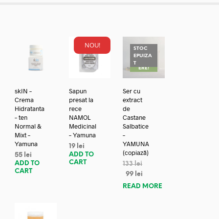
NOU!
STOC
EPUIZA
REDUC
T
ERE!
skIN –
Sapun
Ser cu
Crema
presat la
extract
Hidratanta
rece
de
– ten
NAMOL
Castane
Normal &
Medicinal
Salbatice
Mixt –
– Yamuna
–
Yamuna
YAMUNA
19
lei
(copiază)
ADD TO
55
lei
CART
ADD TO
133
lei
CART
99
lei
READ MORE