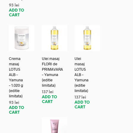
93
lei
ADD TO
CART
Crema
Ulei masaj
Ulei
masaj
FLORI de
masaj
LOTUS
PRIMAVARA
LOTUS
ALB –
– Yamuna
ALB –
Yamuna
(editie
Yamuna
– 1.020 g
limitata)
(editie
(editie
limitata)
137
lei
limitata)
ADD TO
137
lei
CART
ADD TO
93
lei
CART
ADD TO
CART