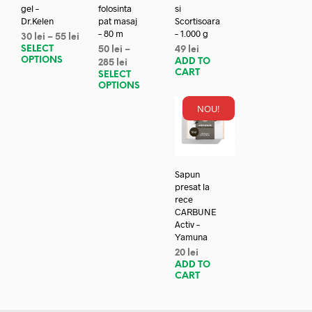
gel –
folosinta
si
Dr.Kelen
pat masaj
Scortisoara
– 80 m
– 1.000 g
30
lei
–
55
lei
SELECT
50
lei
–
49
lei
OPTIONS
ADD TO
285
lei
CART
SELECT
OPTIONS
NOU!
Sapun
presat la
rece
CARBUNE
Activ –
Yamuna
20
lei
ADD TO
CART