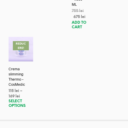
ML
755
lei
675
lei
ADD TO
CART
REDUC
ERE!
Crema
slimming
Thermo –
CosMedic
115
lei
–
169
lei
SELECT
OPTIONS