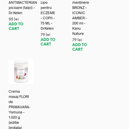
ANTIBACTERIAN
Lipo
mentinere
picioare (talpi) –
pentru
BRONZ –
Dr.Kelen
ECZEME
ICONIC
– COPII –
AMBER –
55
lei
75 ML –
200 ml –
ADD TO
DrKelen
Kanu
CART
Nature
79
lei
ADD TO
79
lei
CART
ADD TO
CART
Crema
masaj FLORI
de
PRIMAVARA-
Yamuna –
1.020 g
(editie
limitata)