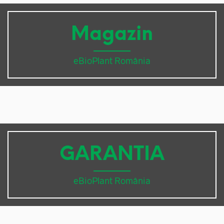
Magazin
eBioPlant România
GARANTIA
eBioPlant România