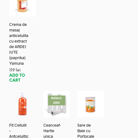
Crema de
masaj
anticelulita
cu extract
de ARDEI
IUTE
(paprika)
Yamuna
119
lei
ADD TO
CART
REDUC
ERE!
Fit Cellulit
Cearceaf-
Sare de
–
Hartie
Baie cu
Antcelulitic
unica
Portocale