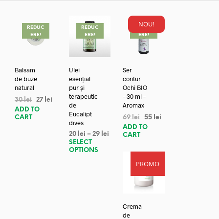
NOU!
REDUC
REDUC
REDUC
ERE!
ERE!
ERE!
Balsam
Ulei
Ser
de buze
esențial
contur
natural
pur și
Ochi BIO
terapeutic
– 30 ml –
30
lei
27
lei
de
Aromax
ADD TO
Eucalipt
CART
69
lei
55
lei
dives
ADD TO
20
lei
–
29
lei
CART
SELECT
OPTIONS
PROMO
Crema
de