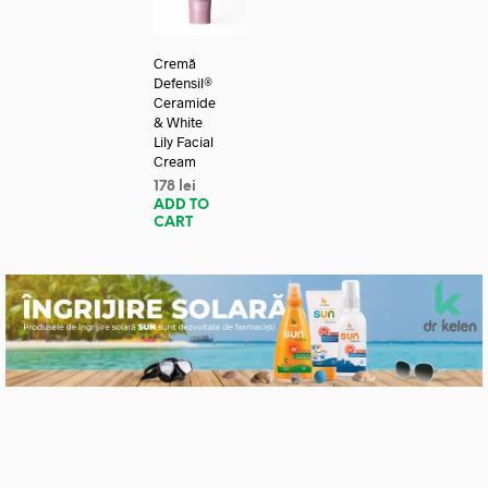
Cremă
Defensil®
Ceramide
& White
Lily Facial
Cream
178
lei
ADD TO
CART