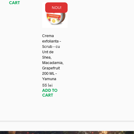
CART
NOU!
Crema
exfolianta –
Scrub – cu
Unt de
Shea,
Macadamia,
Grapefruit
200 ML –
Yamuna
55
lei
ADD TO
CART