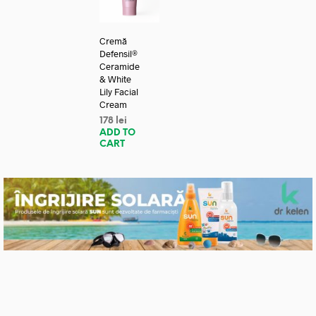
Cremă
Defensil®
Ceramide
& White
Lily Facial
Cream
178
lei
ADD TO
CART