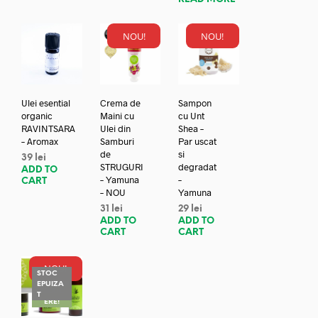
NOU!
NOU!
Ulei esential
Crema de
Sampon
organic
Maini cu
cu Unt
RAVINTSARA
Ulei din
Shea –
– Aromax
Samburi
Par uscat
de
si
39
lei
STRUGURI
degradat
ADD TO
– Yamuna
–
CART
– NOU
Yamuna
31
lei
29
lei
ADD TO
ADD TO
CART
CART
NOU!
STOC
EPUIZA
REDUC
T
ERE!