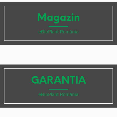
Magazin
eBioPlant România
GARANTIA
eBioPlant România