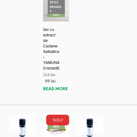
STOC
EPUIZA
REDUC
T
ERE!
Ser cu
extract
de
Castane
Salbatice
–
YAMUNA
(copiază)
133
lei
99
lei
READ MORE
NOU!
REDUC
ERE!