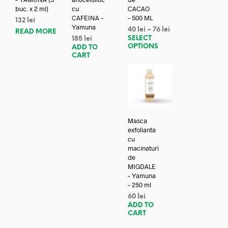
buc. x 2 ml)
cu
CACAO
CAFEINA –
– 500 ML
132
lei
Yamuna
40
lei
–
76
lei
READ MORE
SELECT
185
lei
OPTIONS
ADD TO
CART
Masca
exfolianta
cu
macinaturi
de
MIGDALE
– Yamuna
– 250 ml
60
lei
ADD TO
CART