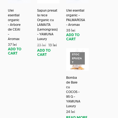
Ulei
Sapun presat
Ulei esential
esential
la rece
organic –
organic
Organic cu
PALMAROSA
– Arbore
LAMAITA
– Aromax
de CEAI
(Lemongrass)
35
lei
–
– YAMUNA
ADD TO
Aromax
Luxury
CART
37
lei
23
lei
13
lei
ADD TO
ADD TO
CART
CART
STOC
EPUIZA
T
Bomba
de Baie
cu
COCOS –
95 G –
YAMUNA
Luxury
24
lei
READ MORE