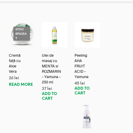
STOC
EPUIZA
T
Cremă
Ulei de
Peeling
față cu
masaj cu
AHA
Aloe
MENTA si
FRUIT
Vera
ROZMARIN
ACID –
– Yamuna –
Yamuna
26
lei
250 ml
45
lei
READ MORE
ADD TO
37
lei
CART
ADD TO
CART