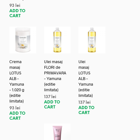
93
lei
ADD TO
CART
Crema
Ulei masaj
Ulei
masaj
FLORI de
masaj
LOTUS
PRIMAVARA
LOTUS
ALB –
– Yamuna
ALB –
Yamuna
(editie
Yamuna
– 1.020 g
limitata)
(editie
(editie
limitata)
137
lei
limitata)
ADD TO
137
lei
CART
ADD TO
93
lei
CART
ADD TO
CART