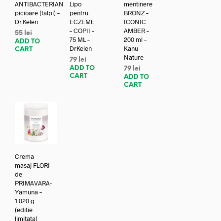
ANTIBACTERIAN
Lipo
mentinere
picioare (talpi) –
pentru
BRONZ –
Dr.Kelen
ECZEME
ICONIC
– COPII –
AMBER –
55
lei
75 ML –
200 ml –
ADD TO
DrKelen
Kanu
CART
Nature
79
lei
ADD TO
79
lei
CART
ADD TO
CART
Crema
masaj FLORI
de
PRIMAVARA-
Yamuna –
1.020 g
(editie
limitata)