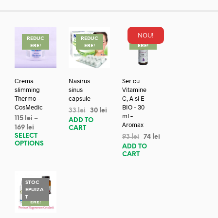
NOU!
REDUC
REDUC
REDUC
ERE!
ERE!
ERE!
Crema
Nasirus
Ser cu
slimming
sinus
Vitamine
Thermo –
capsule
C, A si E
CosMedic
BIO – 30
33
lei
30
lei
ml –
115
lei
–
ADD TO
Aromax
169
lei
CART
SELECT
93
lei
74
lei
OPTIONS
ADD TO
CART
STOC
EPUIZA
REDUC
T
ERE!