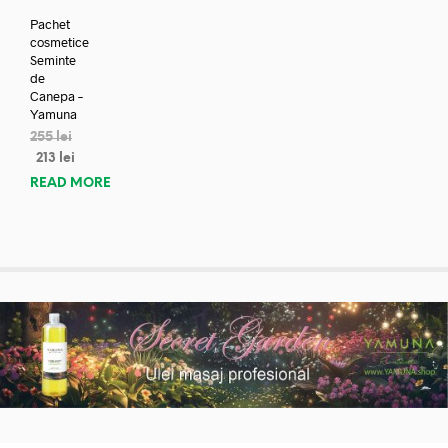
Pachet
cosmetice
Seminte
de
Canepa –
Yamuna
255
lei
213
lei
READ MORE