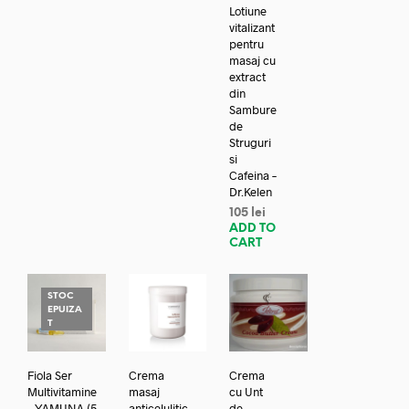
Lotiune
vitalizant
pentru
masaj cu
extract
din
Sambure
de
Struguri
si
Cafeina –
Dr.Kelen
105
lei
ADD TO
CART
STOC
EPUIZA
T
Fiola Ser
Crema
Crema
Multivitamine
masaj
cu Unt
– YAMUNA (5
anticelulitic
de