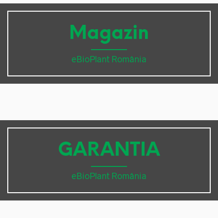
Magazin
eBioPlant România
GARANTIA
eBioPlant România