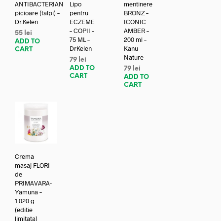
ANTIBACTERIAN
Lipo
mentinere
picioare (talpi) –
pentru
BRONZ –
Dr.Kelen
ECZEME
ICONIC
– COPII –
AMBER –
55
lei
75 ML –
200 ml –
ADD TO
DrKelen
Kanu
CART
Nature
79
lei
ADD TO
79
lei
CART
ADD TO
CART
Crema
masaj FLORI
de
PRIMAVARA-
Yamuna –
1.020 g
(editie
limitata)