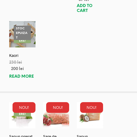
ADD TO
CART
STOC
EPUIZA
REDUC
T
ERE!
Kaori
230
lei
200
lei
READ MORE
NOU!
NOU!
NOU!
REDUC
ERE!
Sapun presat
Sare de
Sapun