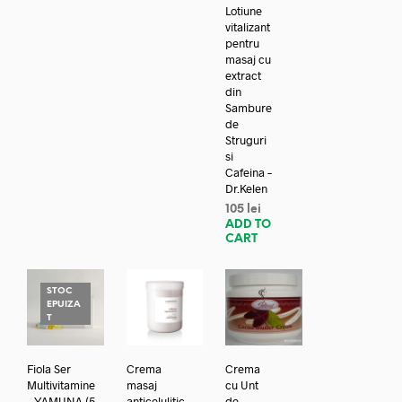
Lotiune
vitalizant
pentru
masaj cu
extract
din
Sambure
de
Struguri
si
Cafeina –
Dr.Kelen
105
lei
ADD TO
CART
STOC
EPUIZA
T
Fiola Ser
Crema
Crema
Multivitamine
masaj
cu Unt
– YAMUNA (5
anticelulitic
de