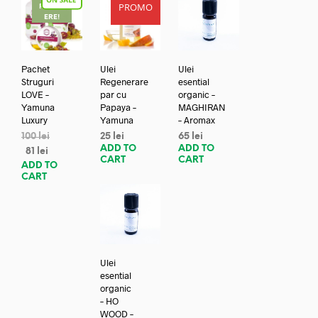
PROMO
REDUC
ERE!
Pachet
Ulei
Ulei
Struguri
Regenerare
esential
LOVE –
par cu
organic –
Yamuna
Papaya –
MAGHIRAN
Luxury
Yamuna
– Aromax
100
lei
25
lei
65
lei
ADD TO
ADD TO
81
lei
CART
CART
ADD TO
CART
Ulei
esential
organic
– HO
WOOD –