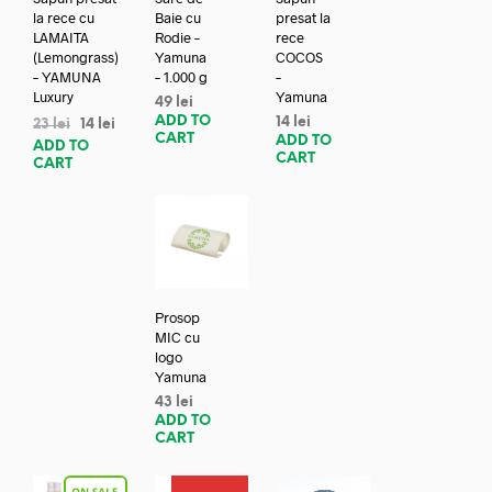
la rece cu
Baie cu
presat la
LAMAITA
Rodie –
rece
(Lemongrass)
Yamuna
COCOS
– YAMUNA
– 1.000 g
–
Luxury
Yamuna
49
lei
ADD TO
14
lei
23
lei
14
lei
CART
ADD TO
ADD TO
CART
CART
Prosop
MIC cu
logo
Yamuna
43
lei
ADD TO
CART