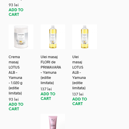
93
lei
ADD TO
CART
Crema
Ulei masaj
Ulei
masaj
FLORI de
masaj
LOTUS
PRIMAVARA
LOTUS
ALB –
– Yamuna
ALB –
Yamuna
(editie
Yamuna
– 1.020 g
limitata)
(editie
(editie
limitata)
137
lei
limitata)
ADD TO
137
lei
CART
ADD TO
93
lei
CART
ADD TO
CART