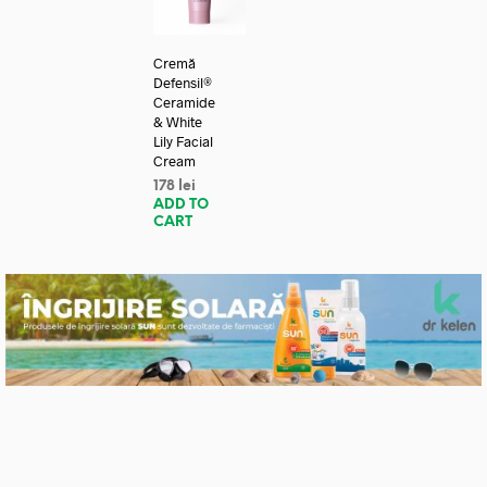
Cremă
Defensil®
Ceramide
& White
Lily Facial
Cream
178
lei
ADD TO
CART