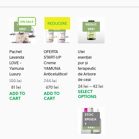
REDUCERE
REDUC
REDUC
REDUC
ERE!
ERE!
ERE!
Pachet
OFERTA
Ulei
Lavanda
START-UP
esențial
LOVE –
Creme
pur și
Yamuna
YAMUNA
terapeutic
Luxury
Anticelulitice!
de Arbore
de ceai
100
lei
744
lei
24
lei
–
42
lei
81
lei
670
lei
SELECT
ADD TO
ADD TO
OPTIONS
CART
CART
STOC
EPUIZA
REDUC
T
ERE!