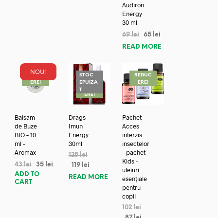
Audiron
Energy
30 ml
69
lei
65
lei
READ MORE
NOU!
REDUC
STOC
REDUC
ERE!
EPUIZA
ERE!
REDUC
T
ERE!
Balsam
Drags
Pachet
de Buze
Imun
Acces
BIO – 10
Energy
interzis
ml –
30ml
insectelor
Aromax
– pachet
125
lei
Kids –
43
lei
35
lei
119
lei
uleiuri
ADD TO
READ MORE
esențiale
CART
pentru
copii
102
lei
87
lei