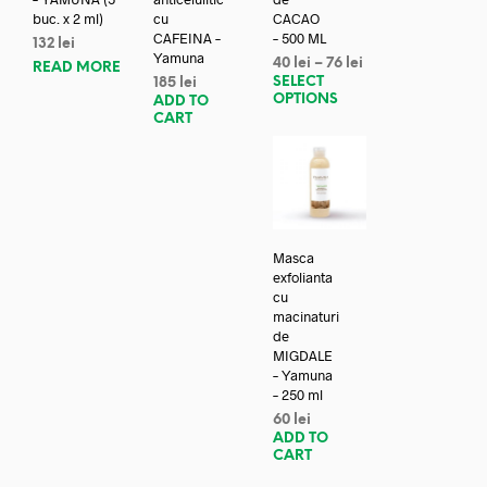
buc. x 2 ml)
cu
CACAO
CAFEINA –
– 500 ML
132
lei
Yamuna
40
lei
–
76
lei
READ MORE
SELECT
185
lei
OPTIONS
ADD TO
CART
Masca
exfolianta
cu
macinaturi
de
MIGDALE
– Yamuna
– 250 ml
60
lei
ADD TO
CART