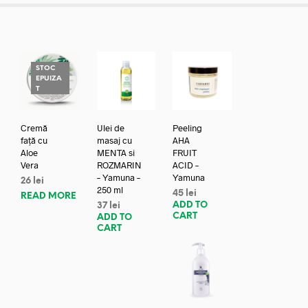
STOC
EPUIZA
T
Cremă
Ulei de
Peeling
față cu
masaj cu
AHA
Aloe
MENTA si
FRUIT
Vera
ROZMARIN
ACID –
– Yamuna –
Yamuna
26
lei
250 ml
45
lei
READ MORE
ADD TO
37
lei
CART
ADD TO
CART