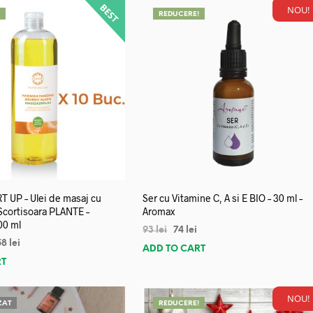
NOU!
!
REDUCERE!
 UP – Ulei de masaj cu
Ser cu Vitamine C, A si E BIO – 30 ml –
 Scortisoara PLANTE –
Aromax
00 ml
93
lei
74
lei
58
lei
ADD TO CART
RT
NOU!
ZAT
REDUCERE!