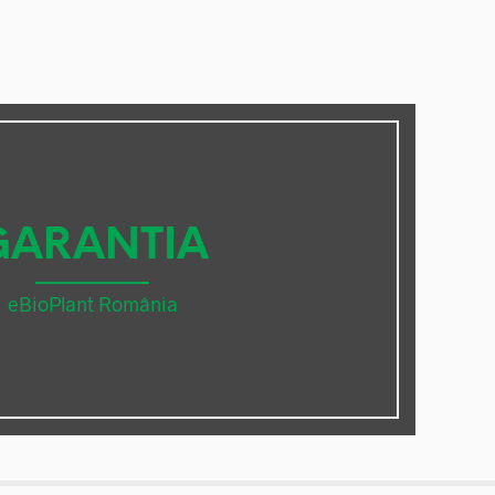
GARANTIA
eBioPlant România