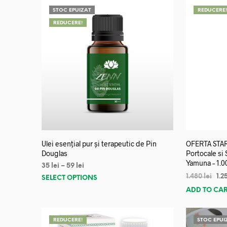
STOC EPUIZAT
REDUCERE
REDUCERE!
Ulei esențial pur și terapeutic de Pin
OFERTA START
Douglas
Portocale si
Yamuna – 1.0
35
lei
–
59
lei
1.480
lei
1.2
SELECT OPTIONS
ADD TO CA
REDUCERE!
STOC EPUI