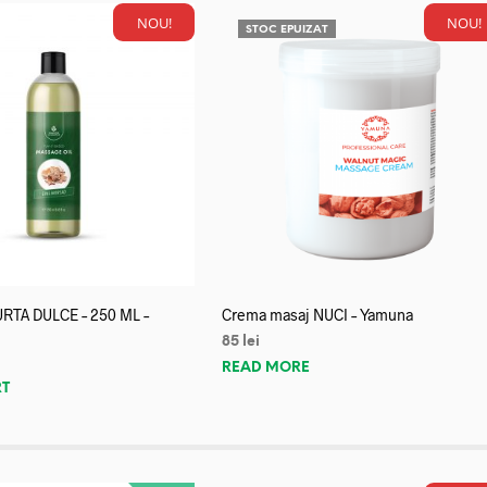
NOU!
NOU!
STOC EPUIZAT
URTA DULCE – 250 ML –
Crema masaj NUCI – Yamuna
85
lei
READ MORE
RT