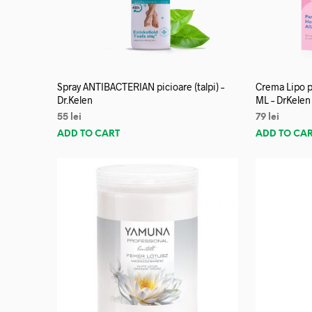
Spray ANTIBACTERIAN picioare (talpi) –
Crema Lipo p
Dr.Kelen
ML – DrKelen
55
lei
79
lei
ADD TO CART
ADD TO CA