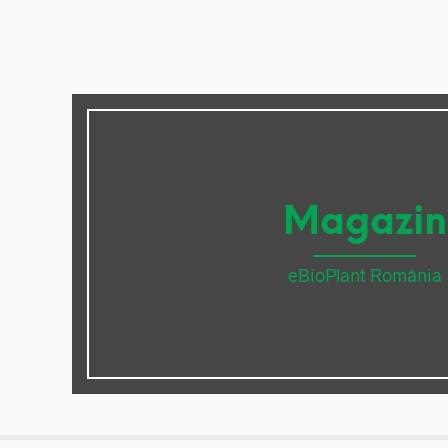
Magazin
eBioPlant România