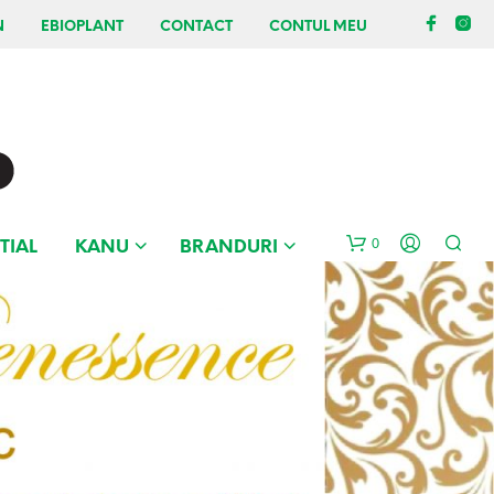
N
EBIOPLANT
CONTACT
CONTUL MEU
0
TIAL
KANU
BRANDURI