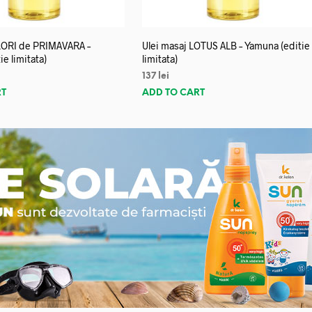
FLORI de PRIMAVARA –
Ulei masaj LOTUS ALB – Yamuna (editie
e limitata)
limitata)
137
lei
RT
ADD TO CART