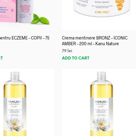
entru ECZEME – COPII – 75
Crema mentinere BRONZ – ICONIC
AMBER – 200 ml – Kanu Nature
79
lei
RT
ADD TO CART