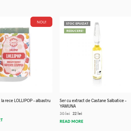
NOU!
STOC EPUIZAT
REDUCERE!
 la rece LOLLIPOP – albastru
Ser cu extract de Castane Salbatice –
YAMUNA
30
lei
22
lei
RT
READ MORE