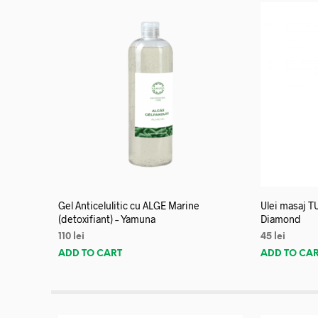
Gel Anticelulitic cu ALGE Marine
Ulei masaj T
(detoxifiant) – Yamuna
Diamond
110
lei
45
lei
ADD TO CART
ADD TO CA