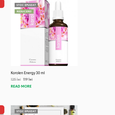
STOC EPUIZAT
REDUCERE!
Korolen Energy 30 ml
125
lei
119
lei
READ MORE
STOC EPUIZAT