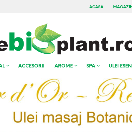
ACASA
MAGAZI
AL
ACCESORII
AROME
SPA
ULEI ESEN