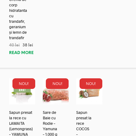
corp
hidratanta
cu
trandafir,
geranium
și lemn de
trandafir
40
lei
38
lei
READ MORE
NOU!
NOU!
NOU!
REDUC
ERE!
Sapun presat
Sare de
Sapun
la rece cu
Baie cu
presat la
LAMAITA
Rodie –
rece
(Lemongrass)
Yamuna
COCOS
– YAMUNA
– 1.000 g
–