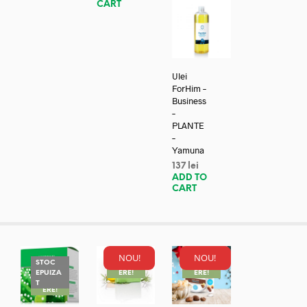
CART
Ulei
ForHim –
Business
–
PLANTE
–
Yamuna
137
lei
ADD TO
CART
NOU!
NOU!
STOC
REDUC
REDUC
EPUIZA
ERE!
ERE!
REDUC
T
ERE!