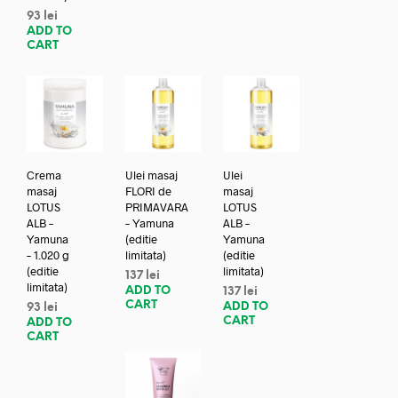
93
lei
ADD TO
CART
Crema
Ulei masaj
Ulei
masaj
FLORI de
masaj
LOTUS
PRIMAVARA
LOTUS
ALB –
– Yamuna
ALB –
Yamuna
(editie
Yamuna
– 1.020 g
limitata)
(editie
(editie
limitata)
137
lei
limitata)
ADD TO
137
lei
CART
ADD TO
93
lei
CART
ADD TO
CART