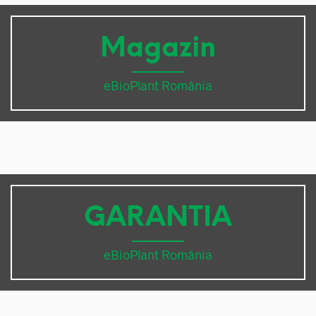
Magazin
eBioPlant România
GARANTIA
eBioPlant România