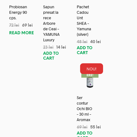
Probiosan
Sapun
Pachet
Energy 90
presat la
Cadou
cps.
rece
Unt
Arbore
SHEA –
72
lei
69
lei
de Ceai –
Yamuna
READ MORE
YAMUNA
(silver)
Luxury
48
lei
40
lei
23
lei
14
lei
ADD TO
CART
ADD TO
CART
NOU!
REDUC
ERE!
Ser
contur
Ochi BIO
– 30 ml –
Aromax
69
lei
55
lei
ADD TO