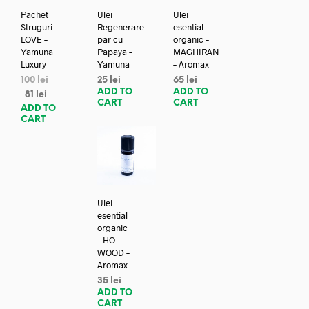
Pachet
Ulei
Ulei
Struguri
Regenerare
esential
LOVE –
par cu
organic –
Yamuna
Papaya –
MAGHIRAN
Luxury
Yamuna
– Aromax
100
lei
25
lei
65
lei
ADD TO
ADD TO
81
lei
CART
CART
ADD TO
CART
Ulei
esential
organic
– HO
WOOD –
Aromax
35
lei
ADD TO
CART