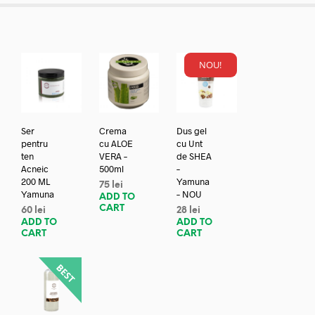
NOU!
Ser
Crema
Dus gel
pentru
cu ALOE
cu Unt
ten
VERA –
de SHEA
Acneic
500ml
–
200 ML
Yamuna
75
lei
Yamuna
– NOU
ADD TO
CART
60
lei
28
lei
ADD TO
ADD TO
CART
CART