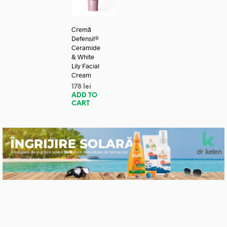
Cremă
Defensil®
Ceramide
& White
Lily Facial
Cream
178
lei
ADD TO
CART