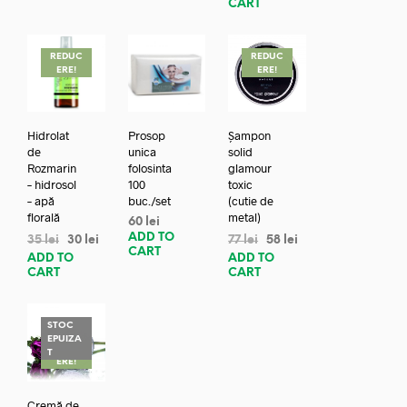
CART
REDUC
REDUC
ERE!
ERE!
Hidrolat
Prosop
Șampon
de
unica
solid
Rozmarin
folosinta
glamour
– hidrosol
100
toxic
– apă
buc./set
(cutie de
florală
metal)
60
lei
ADD TO
35
lei
30
lei
77
lei
58
lei
CART
ADD TO
ADD TO
CART
CART
STOC
EPUIZA
REDUC
T
ERE!
Cremă de