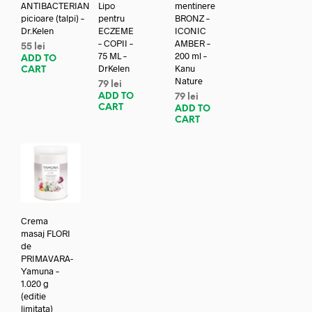
ANTIBACTERIAN
Lipo
mentinere
picioare (talpi) –
pentru
BRONZ –
Dr.Kelen
ECZEME
ICONIC
– COPII –
AMBER –
55
lei
75 ML –
200 ml –
ADD TO
DrKelen
Kanu
CART
Nature
79
lei
ADD TO
79
lei
CART
ADD TO
CART
Crema
masaj FLORI
de
PRIMAVARA-
Yamuna –
1.020 g
(editie
limitata)