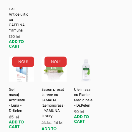
Gel
Anticelulitic
cu
CAFEINA –
Yamuna
120
lei
ADD TO
CART
NOU!
NOU!
REDUC
ERE!
Gel
Sapun presat
Ulei masaj
masaj
la rece cu
cu Plante
Articulatii
LAMAITA
Medicinale
– Luna –
(Lemongrass)
– Dr.Kelen
DrKelen
– YAMUNA
90
lei
Luxury
ADD TO
65
lei
CART
ADD TO
23
lei
14
lei
CART
ADD TO