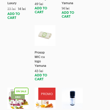
Luxury
Yamuna
49
lei
ADD TO
14
lei
23
lei
14
lei
CART
ADD TO
ADD TO
CART
CART
Prosop
MIC cu
logo
Yamuna
43
lei
ADD TO
CART
PROMO
REDUC
ERE!