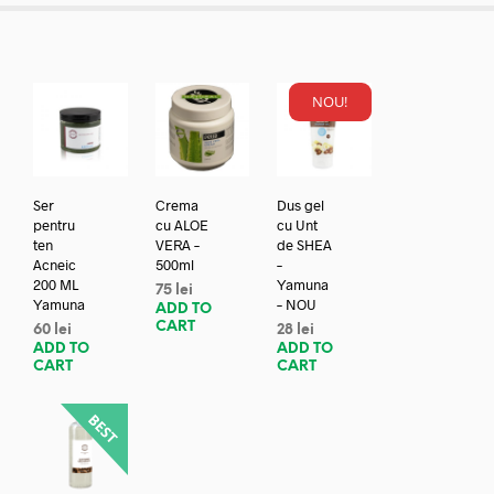
NOU!
Ser
Crema
Dus gel
pentru
cu ALOE
cu Unt
ten
VERA –
de SHEA
Acneic
500ml
–
200 ML
Yamuna
75
lei
Yamuna
– NOU
ADD TO
CART
60
lei
28
lei
ADD TO
ADD TO
CART
CART