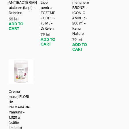
ANTIBACTERIAN
Lipo
mentinere
picioare (talpi) –
pentru
BRONZ –
Dr.Kelen
ECZEME
ICONIC
– COPII –
AMBER –
55
lei
75 ML –
200 ml –
ADD TO
DrKelen
Kanu
CART
Nature
79
lei
ADD TO
79
lei
CART
ADD TO
CART
Crema
masaj FLORI
de
PRIMAVARA-
Yamuna –
1.020 g
(editie
limitata)