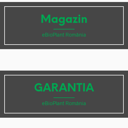
Magazin
eBioPlant România
GARANTIA
eBioPlant România