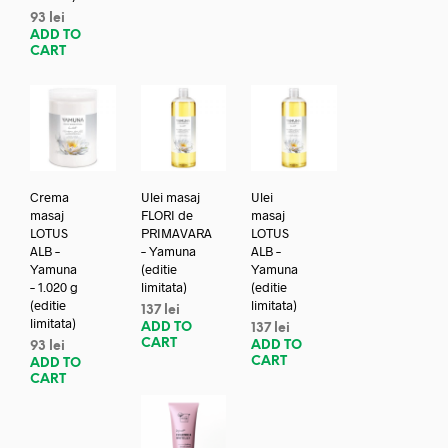
93
lei
ADD TO
CART
Crema
Ulei masaj
Ulei
masaj
FLORI de
masaj
LOTUS
PRIMAVARA
LOTUS
ALB –
– Yamuna
ALB –
Yamuna
(editie
Yamuna
– 1.020 g
limitata)
(editie
(editie
limitata)
137
lei
limitata)
ADD TO
137
lei
CART
ADD TO
93
lei
CART
ADD TO
CART