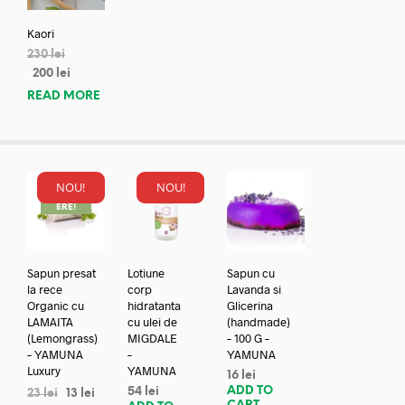
Kaori
230
lei
200
lei
READ MORE
NOU!
NOU!
REDUC
ERE!
Sapun presat
Lotiune
Sapun cu
la rece
corp
Lavanda si
Organic cu
hidratanta
Glicerina
LAMAITA
cu ulei de
(handmade)
(Lemongrass)
MIGDALE
– 100 G –
– YAMUNA
–
YAMUNA
Luxury
YAMUNA
16
lei
ADD TO
54
lei
23
lei
13
lei