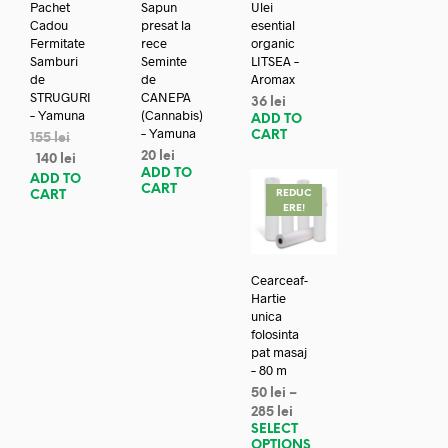
Pachet
Sapun
Ulei
Cadou
presat la
esential
Fermitate
rece
organic
Samburi
Seminte
LITSEA –
de
de
Aromax
STRUGURI
CANEPA
36
lei
– Yamuna
(Cannabis)
ADD TO
– Yamuna
CART
155
lei
20
lei
140
lei
ADD TO
ADD TO
CART
REDUC
CART
ERE!
Cearceaf-
Hartie
unica
folosinta
pat masaj
– 80 m
50
lei
–
285
lei
SELECT
OPTIONS