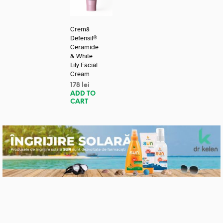
Cremă
Defensil®
Ceramide
& White
Lily Facial
Cream
178
lei
ADD TO
CART