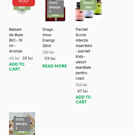
NOU!
REDUC
STOC
REDUC
ERE!
EPUIZA
ERE!
REDUC
T
ERE!
Balsam
Drags
Pachet
de Buze
Imun
Acces
BIO – 10
Energy
interzis
ml –
30ml
insectelor
Aromax
– pachet
125
lei
Kids –
43
lei
35
lei
119
lei
uleiuri
ADD TO
READ MORE
esențiale
CART
pentru
copii
102
lei
87
lei
ADD TO
CART
STOC
EPUIZA
REDUC
T
ERE!