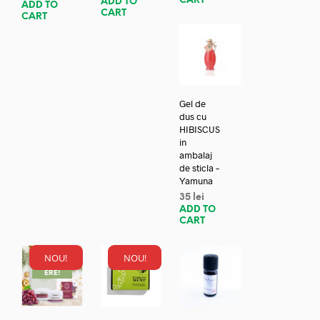
CART
ADD TO
ADD TO
CART
CART
Gel de
dus cu
HIBISCUS
in
ambalaj
de sticla –
Yamuna
35
lei
ADD TO
CART
NOU!
NOU!
REDUC
ERE!