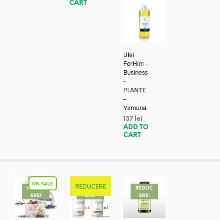
CART
Ulei
ForHim –
Business
–
PLANTE
–
Yamuna
137
lei
ADD TO
CART
REDUCERE
REDUC
REDUC
REDUC
ERE!
ERE!
ERE!