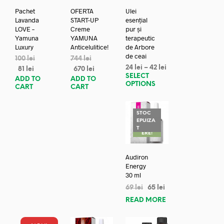
Pachet
OFERTA
Ulei
Lavanda
START-UP
esențial
LOVE –
Creme
pur și
Yamuna
YAMUNA
terapeutic
Luxury
Anticelulitice!
de Arbore
de ceai
100
lei
744
lei
24
lei
–
42
lei
81
lei
670
lei
SELECT
ADD TO
ADD TO
OPTIONS
CART
CART
STOC
EPUIZA
REDUC
T
ERE!
Audiron
Energy
30 ml
69
lei
65
lei
READ MORE