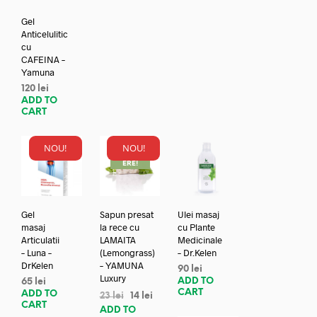
Gel
Anticelulitic
cu
CAFEINA –
Yamuna
120
lei
ADD TO
CART
NOU!
NOU!
REDUC
ERE!
Gel
Sapun presat
Ulei masaj
masaj
la rece cu
cu Plante
Articulatii
LAMAITA
Medicinale
– Luna –
(Lemongrass)
– Dr.Kelen
DrKelen
– YAMUNA
90
lei
Luxury
ADD TO
65
lei
CART
ADD TO
23
lei
14
lei
CART
ADD TO