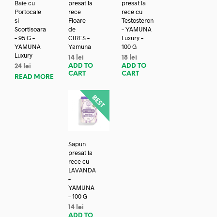
Baie cu
presat la
presat la
Portocale
rece
rece cu
si
Floare
Testosteron
Scortisoara
de
– YAMUNA
– 95 G –
CIRES –
Luxury –
YAMUNA
Yamuna
100 G
Luxury
14
lei
18
lei
ADD TO
ADD TO
24
lei
CART
CART
READ MORE
Sapun
presat la
rece cu
LAVANDA
–
YAMUNA
– 100 G
14
lei
ADD TO