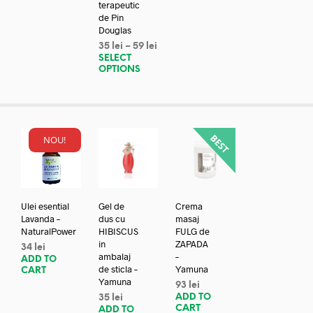
terapeutic
de Pin
Douglas
35
lei
–
59
lei
SELECT
OPTIONS
NOU!
Ulei esential
Gel de
Crema
Lavanda –
dus cu
masaj
NaturalPower
HIBISCUS
FULG de
in
ZAPADA
34
lei
ambalaj
–
ADD TO
de sticla –
Yamuna
CART
Yamuna
93
lei
ADD TO
35
lei
CART
ADD TO