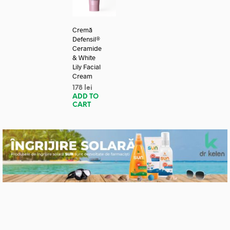
Cremă
Defensil®
Ceramide
& White
Lily Facial
Cream
178
lei
ADD TO
CART