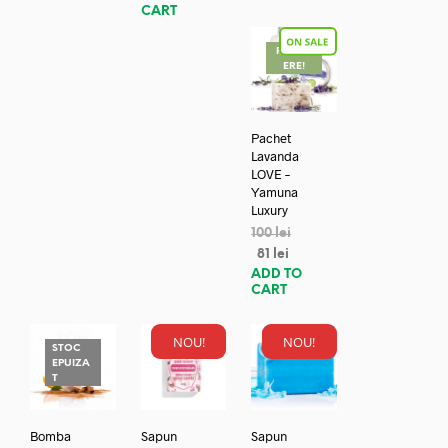
CART
REDUC
ERE!
Pachet
Lavanda
LOVE –
Yamuna
Luxury
100
lei
81
lei
ADD TO
CART
NOU!
NOU!
STOC
EPUIZA
T
Bomba
Sapun
Sapun