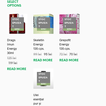
SELECT
OPTIONS
STOC
STOC
STOC
EPUIZA
EPUIZA
EPUIZA
REDUC
REDUC
REDUC
T
T
T
ERE!
ERE!
ERE!
Drags
Skeletin
Grepofit
Imun
Energy
Energy
Energy
135 cps.
135 cps.
30ml
99
lei
95
lei
72
lei
70
lei
125
lei
READ MORE
READ MORE
119
lei
READ MORE
STOC
EPUIZA
REDUC
T
ERE!
Ulei
esențial
pur și