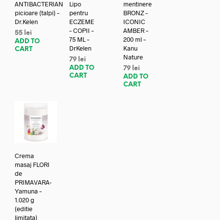
ANTIBACTERIAN
Lipo
mentinere
picioare (talpi) –
pentru
BRONZ –
Dr.Kelen
ECZEME
ICONIC
– COPII –
AMBER –
55
lei
75 ML –
200 ml –
ADD TO
DrKelen
Kanu
CART
Nature
79
lei
ADD TO
79
lei
CART
ADD TO
CART
Crema
masaj FLORI
de
PRIMAVARA-
Yamuna –
1.020 g
(editie
limitata)