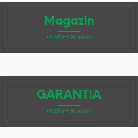
Magazin
eBioPlant România
GARANTIA
eBioPlant România