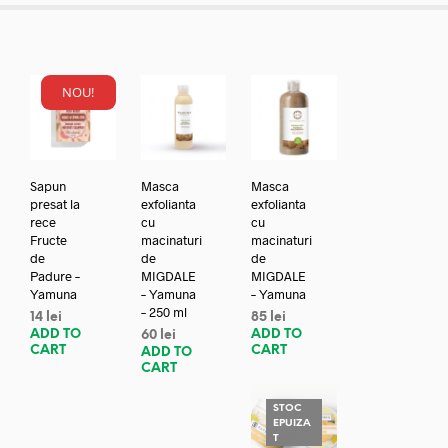
NOU!
Sapun
Masca
Masca
presat la
exfolianta
exfolianta
rece
cu
cu
Fructe
macinaturi
macinaturi
de
de
de
Padure –
MIGDALE
MIGDALE
Yamuna
– Yamuna
– Yamuna
– 250 ml
14
lei
85
lei
ADD TO
ADD TO
60
lei
CART
CART
ADD TO
CART
STOC
EPUIZA
T