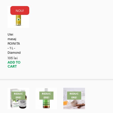
NOU!
Ulei
masaj
ROINITA
– 1 L –
Diamond
105
lei
ADD TO
CART
REDUC
REDUC
REDUC
ERE!
ERE!
ERE!