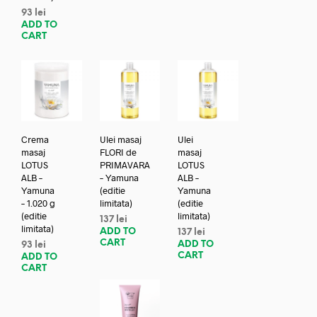
93
lei
ADD TO
CART
Crema
Ulei masaj
Ulei
masaj
FLORI de
masaj
LOTUS
PRIMAVARA
LOTUS
ALB –
– Yamuna
ALB –
Yamuna
(editie
Yamuna
– 1.020 g
limitata)
(editie
(editie
limitata)
137
lei
limitata)
ADD TO
137
lei
CART
ADD TO
93
lei
CART
ADD TO
CART