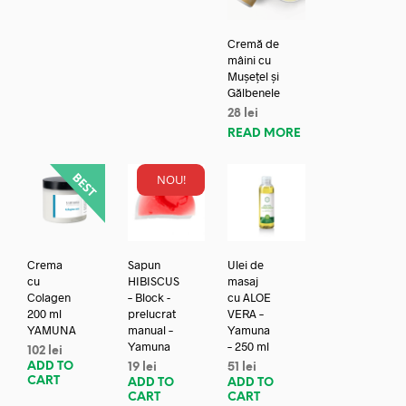
Cremă de
mâini cu
Mușețel și
Gălbenele
28
lei
READ MORE
NOU!
Crema
Sapun
Ulei de
cu
HIBISCUS
masaj
Colagen
– Block -
cu ALOE
200 ml
prelucrat
VERA –
YAMUNA
manual –
Yamuna
Yamuna
– 250 ml
102
lei
ADD TO
19
lei
51
lei
CART
ADD TO
ADD TO
CART
CART