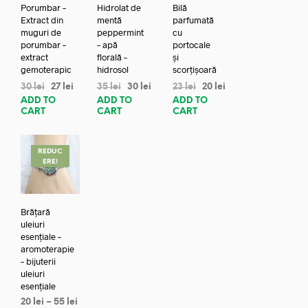
Porumbar –
Hidrolat de
Bilă
Extract din
mentă
parfumată
muguri de
peppermint
cu
porumbar –
– apă
portocale
extract
florală –
și
gemoterapic
hidrosol
scorțișoară
30
lei
27
lei
35
lei
30
lei
23
lei
20
lei
ADD TO
ADD TO
ADD TO
CART
CART
CART
REDUC
ERE!
Brățară
uleiuri
esențiale –
aromoterapie
– bijuterii
uleiuri
esențiale
20
lei
–
55
lei