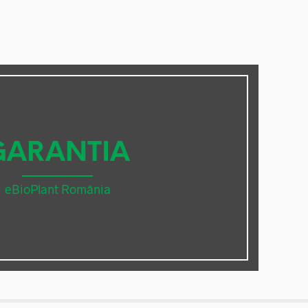
GARANTIA
eBioPlant România