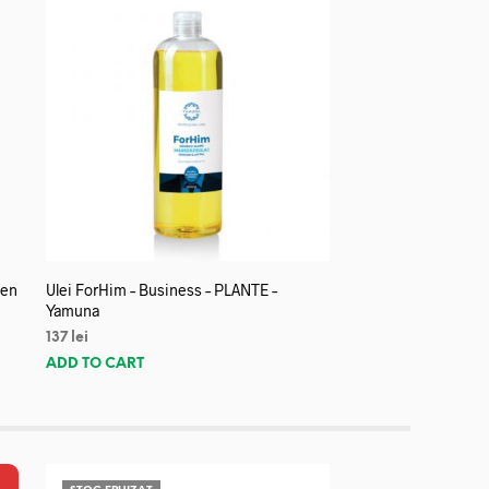
len
Ulei ForHim – Business – PLANTE –
Yamuna
137
lei
ADD TO CART