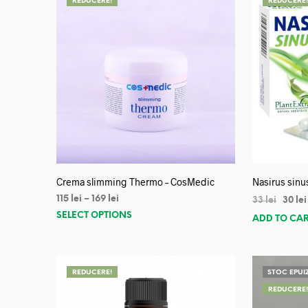
REDUCERE!
REDUCERE
Crema slimming Thermo – CosMedic
Nasirus sinu
115
lei
–
169
lei
33
lei
30
lei
SELECT OPTIONS
ADD TO CA
REDUCERE!
STOC EPUI
REDUCERE