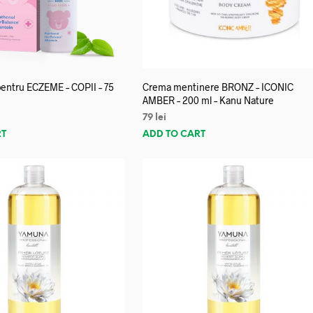
entru ECZEME – COPII – 75
Crema mentinere BRONZ – ICONIC
AMBER – 200 ml – Kanu Nature
79
lei
RT
ADD TO CART