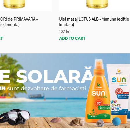
FLORI de PRIMAVARA –
Ulei masaj LOTUS ALB – Yamuna (editie
e limitata)
limitata)
137
lei
RT
ADD TO CART