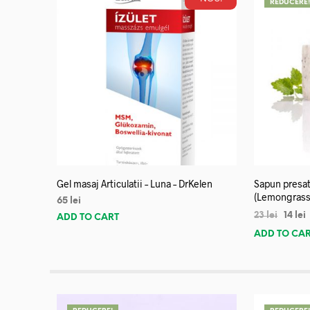
REDUCERE
Gel masaj Articulatii – Luna – DrKelen
Sapun presat
(Lemongrass
65
lei
23
lei
14
lei
ADD TO CART
ADD TO CA