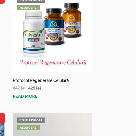
STOC EPUIZAT
REDUCERE!
Protocol Regenerare Celulară
447
lei
425
lei
READ MORE
STOC EPUIZAT
REDUCERE!