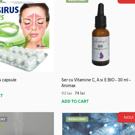
!
REDUCERE!
s capsule
Ser cu Vitamine C, A si E BIO – 30 ml –
Aromax
93
lei
74
lei
RT
ADD TO CART
NOU!
ZAT
REDUCERE!
!