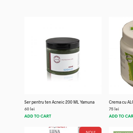
Ser pentru ten Acneic 200 ML Yamuna
Crema cu AL
60
lei
75
lei
ADD TO CART
ADD TO CA
NOU!