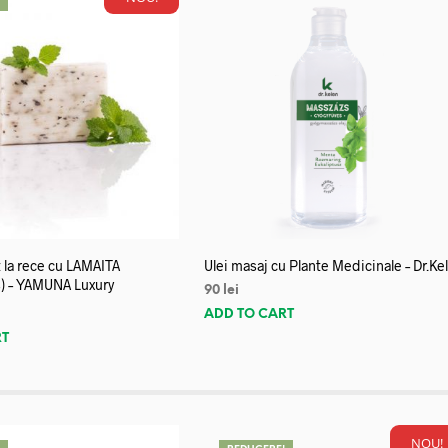
!
 la rece cu LAMAITA
Ulei masaj cu Plante Medicinale – Dr.Ke
) – YAMUNA Luxury
90
lei
ADD TO CART
RT
NOU!