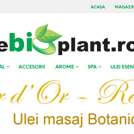
ACASA
MAGAZI
AL
ACCESORII
AROME
SPA
ULEI ESEN