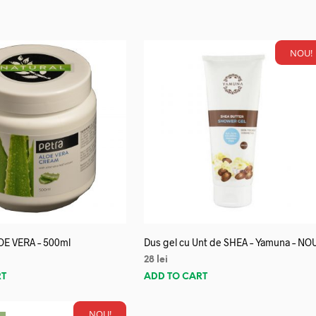
NOU!
OE VERA – 500ml
Dus gel cu Unt de SHEA – Yamuna – NO
28
lei
RT
ADD TO CART
NOU!