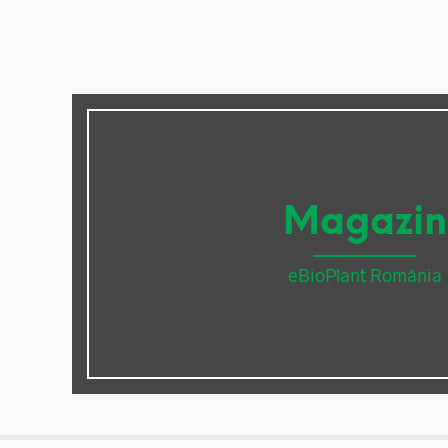
Magazin
eBioPlant România