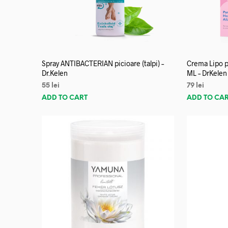
Spray ANTIBACTERIAN picioare (talpi) –
Crema Lipo p
Dr.Kelen
ML – DrKelen
55
lei
79
lei
ADD TO CART
ADD TO CA