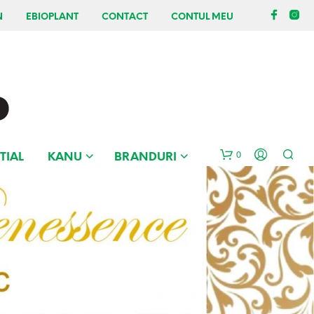
N
EBIOPLANT
CONTACT
CONTUL MEU
0
TIAL
KANU
BRANDURI