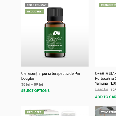
STOC EPUIZAT
REDUCERE
REDUCERE!
Ulei esențial pur și terapeutic de Pin
OFERTA START
Douglas
Portocale si
Yamuna – 1.0
35
lei
–
59
lei
1.480
lei
1.2
SELECT OPTIONS
ADD TO CA
REDUCERE!
STOC EPUI