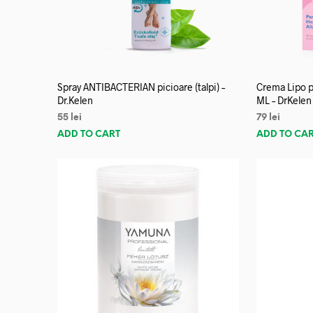
Spray ANTIBACTERIAN picioare (talpi) –
Crema Lipo p
Dr.Kelen
ML – DrKelen
55
lei
79
lei
ADD TO CART
ADD TO CA