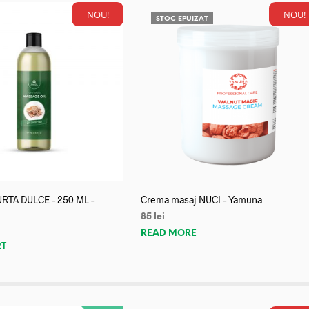
NOU!
NOU!
STOC EPUIZAT
URTA DULCE – 250 ML –
Crema masaj NUCI – Yamuna
85
lei
READ MORE
RT