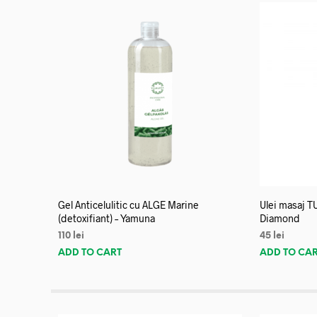
Gel Anticelulitic cu ALGE Marine
Ulei masaj T
(detoxifiant) – Yamuna
Diamond
110
lei
45
lei
ADD TO CART
ADD TO CA