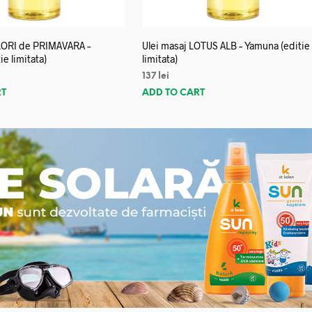
FLORI de PRIMAVARA –
Ulei masaj LOTUS ALB – Yamuna (editie
e limitata)
limitata)
137
lei
RT
ADD TO CART