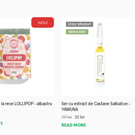
NOU!
STOC EPUIZAT
REDUCERE!
 la rece LOLLIPOP – albastru
Ser cu extract de Castane Salbatice –
YAMUNA
30
lei
22
lei
RT
READ MORE