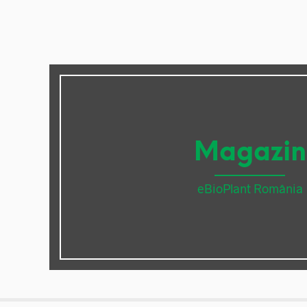
Magazin
eBioPlant România