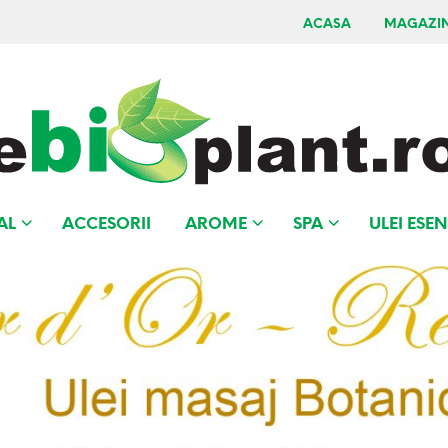
ACASA
MAGAZI
AL
ACCESORII
AROME
SPA
ULEI ESEN