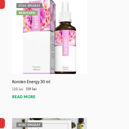
STOC EPUIZAT
REDUCERE!
Korolen Energy 30 ml
125
lei
119
lei
READ MORE
STOC EPUIZAT