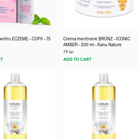
entru ECZEME – COPII – 75
Crema mentinere BRONZ – ICONIC
AMBER – 200 ml – Kanu Nature
79
lei
RT
ADD TO CART