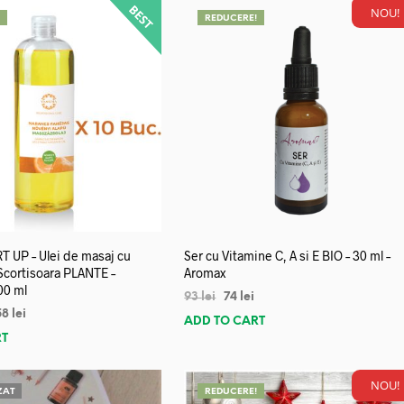
NOU!
!
REDUCERE!
 UP – Ulei de masaj cu
Ser cu Vitamine C, A si E BIO – 30 ml –
 Scortisoara PLANTE –
Aromax
00 ml
93
lei
74
lei
58
lei
ADD TO CART
RT
NOU!
ZAT
REDUCERE!