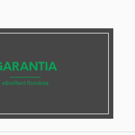
GARANTIA
eBioPlant România