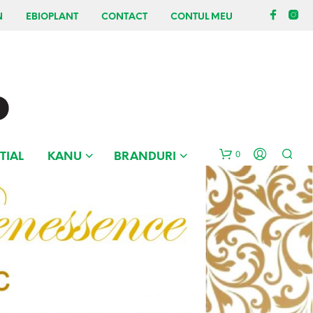
N
EBIOPLANT
CONTACT
CONTUL MEU
0
TIAL
KANU
BRANDURI