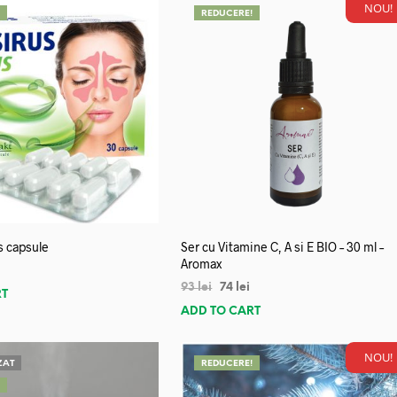
NOU!
!
REDUCERE!
s capsule
Ser cu Vitamine C, A si E BIO – 30 ml –
Aromax
93
lei
74
lei
RT
ADD TO CART
NOU!
ZAT
REDUCERE!
!