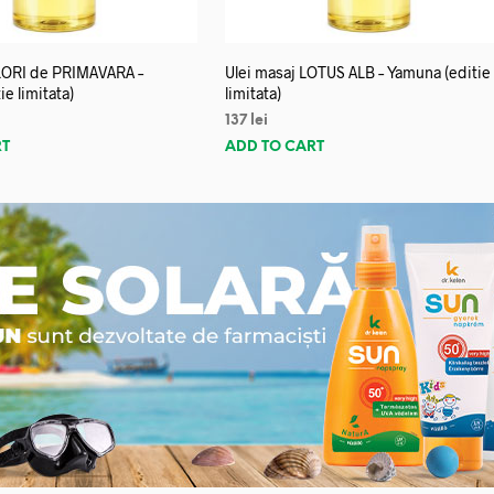
FLORI de PRIMAVARA –
Ulei masaj LOTUS ALB – Yamuna (editie
e limitata)
limitata)
137
lei
RT
ADD TO CART