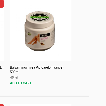
L –
Balsam ingrijirea Picioarelor (varice)
500ml
45
lei
ADD TO CART