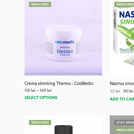
REDUCERE!
REDUCERE
Crema slimming Thermo – CosMedic
Nasirus sinu
115
lei
–
169
lei
33
lei
30
lei
SELECT OPTIONS
ADD TO CA
REDUCERE!
STOC EPUI
REDUCERE