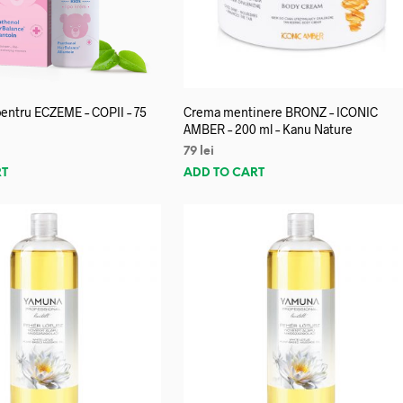
entru ECZEME – COPII – 75
Crema mentinere BRONZ – ICONIC
AMBER – 200 ml – Kanu Nature
79
lei
RT
ADD TO CART