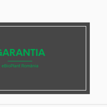
GARANTIA
eBioPlant România