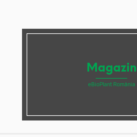
Magazin
eBioPlant România