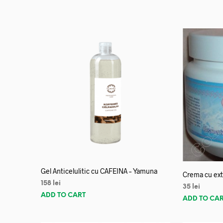
Gel Anticelulitic cu CAFEINA – Yamuna
Crema cu ex
158
lei
35
lei
ADD TO CART
ADD TO CA