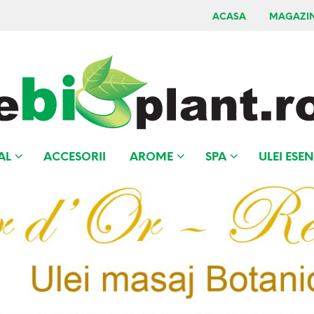
ACASA
MAGAZI
AL
ACCESORII
AROME
SPA
ULEI ESEN