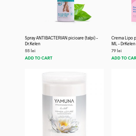
Spray ANTIBACTERIAN picioare (talpi) –
Crema Lipo p
Dr.Kelen
ML – DrKelen
55
lei
79
lei
ADD TO CART
ADD TO CA