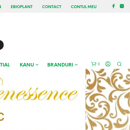
N
EBIOPLANT
CONTACT
CONTUL MEU
0
TIAL
KANU
BRANDURI