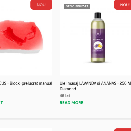
NOU!
NOU!
STOC EPUIZAT
US – Block -prelucrat manual
Ulei masaj LAVANDA si ANANAS – 250 M
Diamond
45
lei
RT
READ MORE