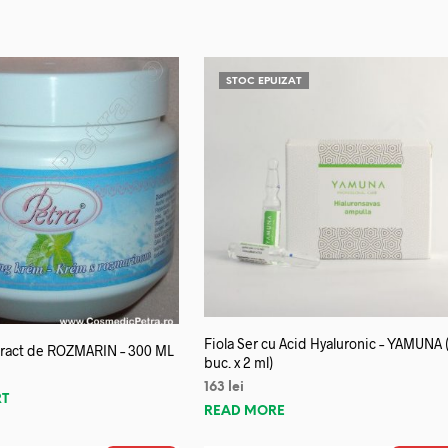
STOC EPUIZAT
Fiola Ser cu Acid Hyaluronic – YAMUNA 
tract de ROZMARIN – 300 ML
buc. x 2 ml)
163
lei
RT
READ MORE