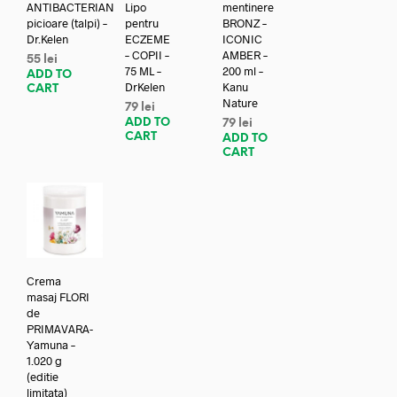
ANTIBACTERIAN
Lipo
mentinere
picioare (talpi) –
pentru
BRONZ –
Dr.Kelen
ECZEME
ICONIC
– COPII –
AMBER –
55
lei
75 ML –
200 ml –
ADD TO
DrKelen
Kanu
CART
Nature
79
lei
ADD TO
79
lei
CART
ADD TO
CART
Crema
masaj FLORI
de
PRIMAVARA-
Yamuna –
1.020 g
(editie
limitata)