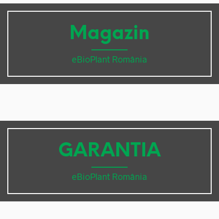
Magazin
eBioPlant România
GARANTIA
eBioPlant România