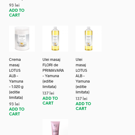
93
lei
ADD TO
CART
Crema
Ulei masaj
Ulei
masaj
FLORI de
masaj
LOTUS
PRIMAVARA
LOTUS
ALB –
– Yamuna
ALB –
Yamuna
(editie
Yamuna
– 1.020 g
limitata)
(editie
(editie
limitata)
137
lei
limitata)
ADD TO
137
lei
CART
ADD TO
93
lei
CART
ADD TO
CART