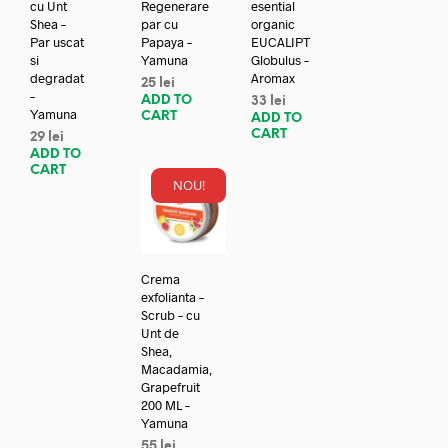
cu Unt
Regenerare
esential
Shea –
par cu
organic
Par uscat
Papaya –
EUCALIPT
si
Yamuna
Globulus –
degradat
Aromax
25
lei
–
ADD TO
33
lei
Yamuna
CART
ADD TO
CART
29
lei
ADD TO
CART
NOU!
Crema
exfolianta –
Scrub – cu
Unt de
Shea,
Macadamia,
Grapefruit
200 ML –
Yamuna
55
lei