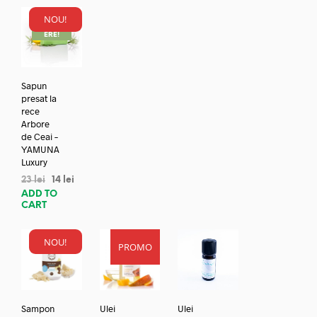
NOU!
REDUC
ERE!
Sapun
presat la
rece
Arbore
de Ceai –
YAMUNA
Luxury
23
lei
14
lei
ADD TO
CART
NOU!
PROMO
Sampon
Ulei
Ulei