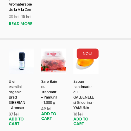
Aromaterapie
de la A la Zen
20
lei
15
lei
READ MORE
NOU!
Ulei
Sare Baie
Sapun
esential
cu
handmade
organic
Trandafiri
cu
Brad
– Yamuna
GALBENELE
SIBERIAN
– 1.000 g
si Glicerina –
– Aromax
YAMUNA
49
lei
ADD TO
37
lei
16
lei
CART
ADD TO
ADD TO
CART
CART