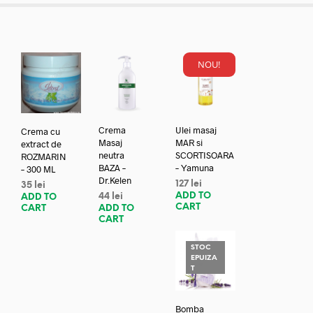
NOU!
Crema
Ulei masaj
Crema cu
Masaj
MAR si
extract de
neutra
SCORTISOARA
ROZMARIN
BAZA –
– Yamuna
– 300 ML
Dr.Kelen
127
lei
35
lei
ADD TO
44
lei
ADD TO
CART
ADD TO
CART
CART
STOC
EPUIZA
T
Bomba