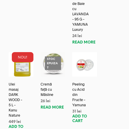
de Baie
cu
LAVANDA
– 95 G –
YAMUNA
Luxury
24
lei
READ MORE
NOU!
STOC
EPUIZA
T
Ulei
Cremă
Peeling
masaj
față cu
cu Acid
DARK
Măsline
din
WOOD –
Fructe –
26
lei
5 L –
Yamuna
READ MORE
Kanu
31
lei
Nature
ADD TO
CART
449
lei
ADD TO