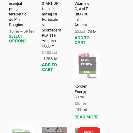
esențial
START UP –
Vitamine
pur și
Ulei de
C, A si E
terapeutic
masaj cu
BIO – 30
de Pin
Portocale
ml –
Douglas
si
Aromax
Scortisoara
35
lei
–
59
lei
93
lei
74
lei
PLANTE –
SELECT
ADD TO
Yamuna –
OPTIONS
CART
1.000 ml
1.480
lei
1.258
lei
STOC
EPUIZA
ADD TO
REDUC
T
CART
ERE!
Korolen
Energy
30 ml
125
lei
119
lei
READ MORE
NOU!