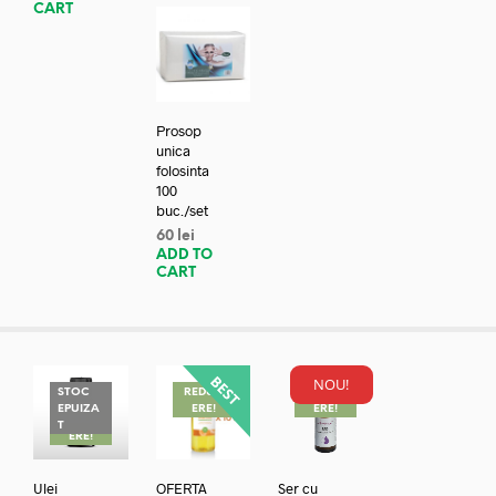
CART
Prosop
unica
folosinta
100
buc./set
60
lei
ADD TO
CART
NOU!
STOC
REDUC
REDUC
EPUIZA
ERE!
ERE!
REDUC
T
ERE!
Ulei
OFERTA
Ser cu