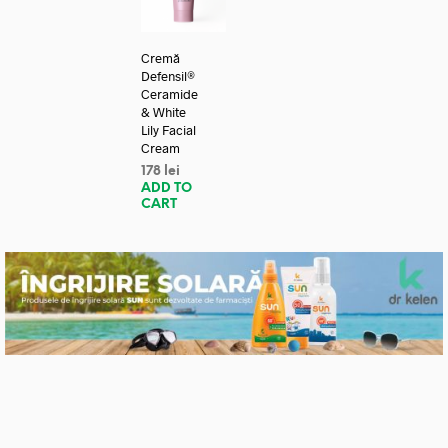
Cremă
Defensil®
Ceramide
& White
Lily Facial
Cream
178
lei
ADD TO
CART