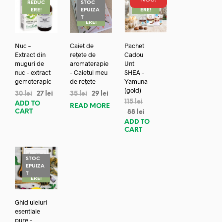
REDUC
STOC
REDUC
ERE!
EPUIZA
ERE!
REDUC
T
ERE!
Nuc –
Caiet de
Pachet
Extract din
rețete de
Cadou
muguri de
aromaterapie
Unt
nuc – extract
– Caietul meu
SHEA –
gemoterapic
de rețete
Yamuna
(gold)
30
lei
27
lei
35
lei
29
lei
115
lei
ADD TO
READ MORE
CART
88
lei
ADD TO
CART
STOC
EPUIZA
REDUC
T
ERE!
Ghid uleiuri
esentiale
pure –