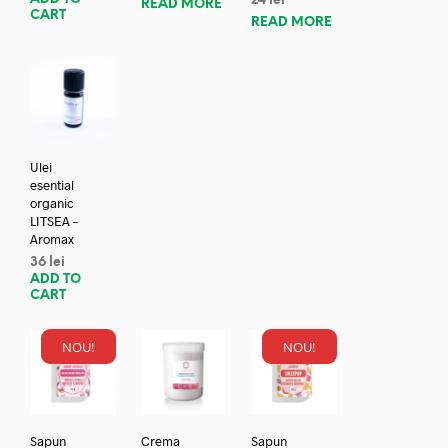
24
lei
READ MORE
CART
READ MORE
Ulei
esential
organic
LITSEA –
Aromax
36
lei
ADD TO
CART
NOU!
NOU!
Sapun
Crema
Sapun