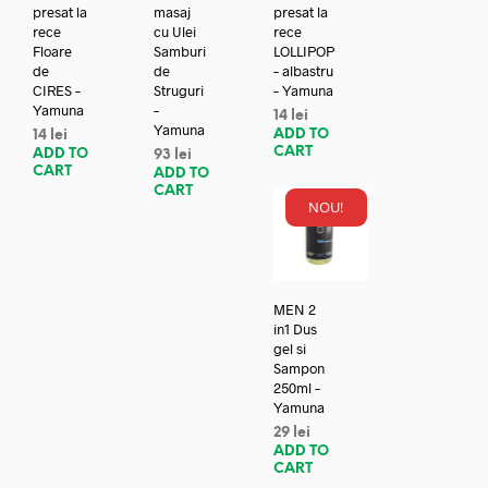
presat la
masaj
presat la
rece
cu Ulei
rece
Floare
Samburi
LOLLIPOP
de
de
– albastru
CIRES –
Struguri
– Yamuna
Yamuna
–
14
lei
Yamuna
ADD TO
14
lei
CART
ADD TO
93
lei
CART
ADD TO
CART
NOU!
MEN 2
in1 Dus
gel si
Sampon
250ml –
Yamuna
29
lei
ADD TO
CART