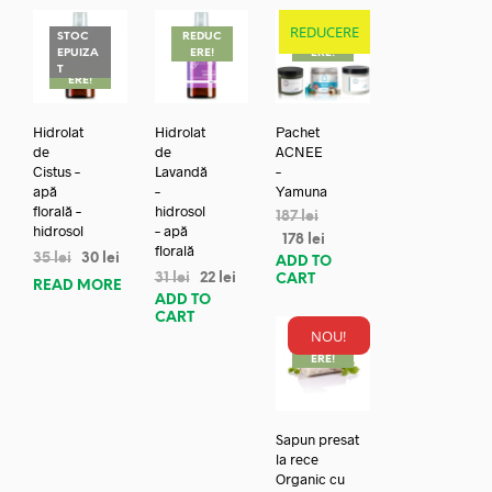
REDUCERE
STOC
REDUC
REDUC
EPUIZA
ERE!
ERE!
REDUC
T
ERE!
Hidrolat
Hidrolat
Pachet
de
de
ACNEE
Cistus –
Lavandă
–
apă
–
Yamuna
florală –
hidrosol
187
lei
hidrosol
– apă
178
lei
florală
35
lei
30
lei
ADD TO
31
lei
22
lei
CART
READ MORE
ADD TO
CART
NOU!
REDUC
ERE!
Sapun presat
la rece
Organic cu