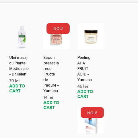
NOU!
Ulei masaj
Sapun
Peeling
cu Plante
presat la
AHA
Medicinale
rece
FRUIT
– Dr.Kelen
Fructe
ACID –
de
Yamuna
70
lei
Padure –
ADD TO
45
lei
Yamuna
CART
ADD TO
CART
14
lei
ADD TO
CART
NOU!