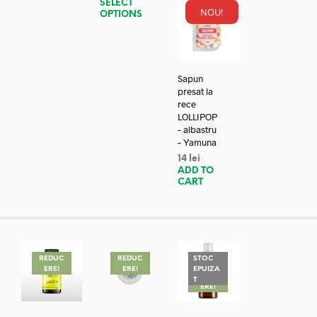
SELECT
NOU!
OPTIONS
Sapun
presat la
rece
LOLLIPOP
– albastru
– Yamuna
14
lei
ADD TO
CART
REDUC
REDUC
STOC
ERE!
ERE!
EPUIZA
REDUC
T
ERE!