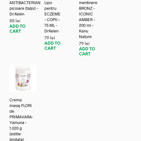
ANTIBACTERIAN
Lipo
mentinere
picioare (talpi) –
pentru
BRONZ –
Dr.Kelen
ECZEME
ICONIC
– COPII –
AMBER –
55
lei
75 ML –
200 ml –
ADD TO
DrKelen
Kanu
CART
Nature
79
lei
ADD TO
79
lei
CART
ADD TO
CART
Crema
masaj FLORI
de
PRIMAVARA-
Yamuna –
1.020 g
(editie
limitata)