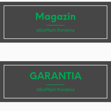
Magazin
eBioPlant România
GARANTIA
eBioPlant România