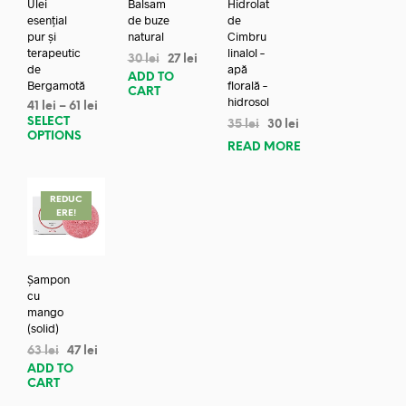
Ulei
Balsam
Hidrolat
esențial
de buze
de
pur și
natural
Cimbru
terapeutic
linalol –
30
lei
27
lei
de
apă
ADD TO
Bergamotă
florală –
CART
hidrosol
41
lei
–
61
lei
SELECT
35
lei
30
lei
OPTIONS
READ MORE
REDUC
ERE!
Șampon
cu
mango
(solid)
63
lei
47
lei
ADD TO
CART