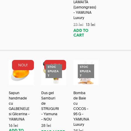
LAMAITA
(Lemongrass)
– YAMUNA
Luxury
23
lei
13
lei
ADD TO
CART
NOU!
NOU!
STOC
STOC
EPUIZA
EPUIZA
T
T
Sapun
Dus gel
Bomba
handmade
Samburi
de Baie
cu
de
cu
GALBENELE
STRUGURI
COCOS –
si Glicerina –
– Yamuna
95 G –
YAMUNA
– NOU
YAMUNA
Luxury
16
lei
28
lei
ADD TO