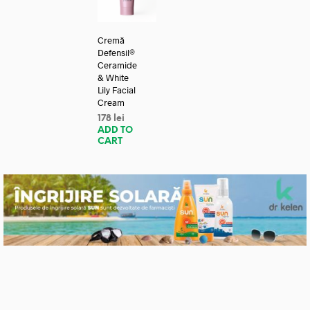
Cremă
Defensil®
Ceramide
& White
Lily Facial
Cream
178
lei
ADD TO
CART