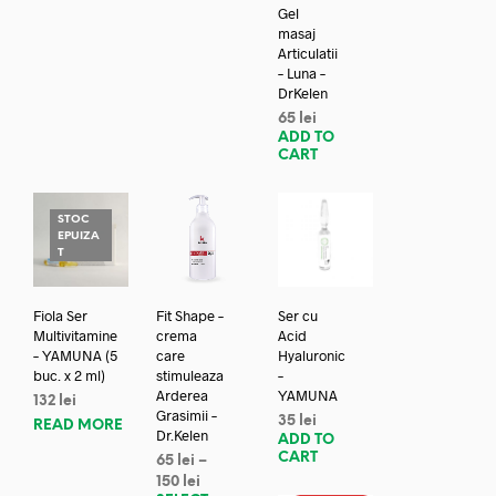
Gel
masaj
Articulatii
– Luna –
DrKelen
65
lei
ADD TO
CART
STOC
EPUIZA
T
Fiola Ser
Fit Shape –
Ser cu
Multivitamine
crema
Acid
– YAMUNA (5
care
Hyaluronic
buc. x 2 ml)
stimuleaza
–
Arderea
YAMUNA
132
lei
Grasimii –
35
lei
READ MORE
Dr.Kelen
ADD TO
CART
65
lei
–
150
lei