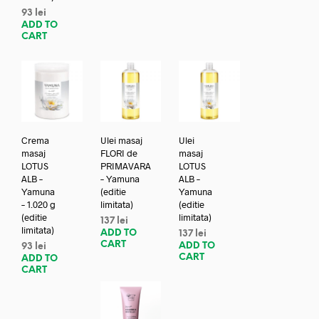
93
lei
ADD TO
CART
Crema
Ulei masaj
Ulei
masaj
FLORI de
masaj
LOTUS
PRIMAVARA
LOTUS
ALB –
– Yamuna
ALB –
Yamuna
(editie
Yamuna
– 1.020 g
limitata)
(editie
(editie
limitata)
137
lei
limitata)
ADD TO
137
lei
CART
ADD TO
93
lei
CART
ADD TO
CART