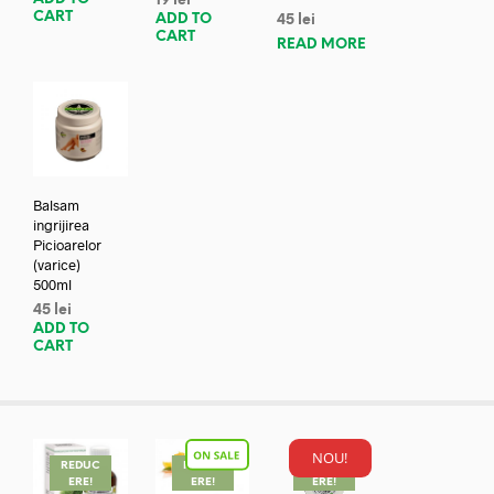
19
lei
CART
ADD TO
45
lei
CART
READ MORE
Balsam
ingrijirea
Picioarelor
(varice)
500ml
45
lei
ADD TO
CART
NOU!
REDUC
REDUC
REDUC
ERE!
ERE!
ERE!