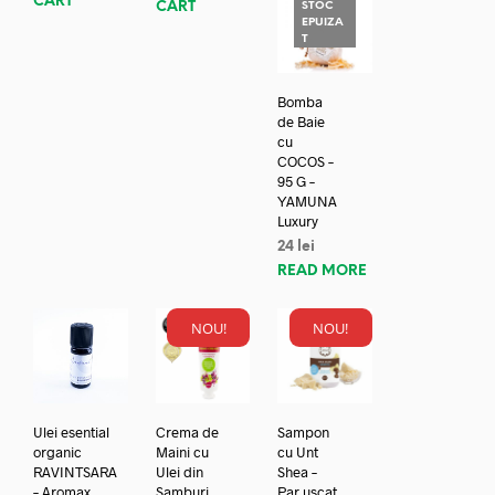
CART
CART
STOC
EPUIZA
T
Bomba
de Baie
cu
COCOS –
95 G –
YAMUNA
Luxury
24
lei
READ MORE
NOU!
NOU!
Ulei esential
Crema de
Sampon
organic
Maini cu
cu Unt
RAVINTSARA
Ulei din
Shea –
– Aromax
Samburi
Par uscat