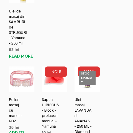
Ulei de
masaj din
SAMBURI
de
STRUGURI
– Yamuna
– 250 ml
53
lei
READ MORE
NOU!
NOU!
STOC
EPUIZA
T
Roller
Sapun
Ulei
masaj
HIBISCUS
masaj
cu
– Block -
LAVANDA
maner –
prelucrat
si
ROZ
manual –
ANANAS
Yamuna
– 250 ML –
38
lei
Diamond
ADD TO