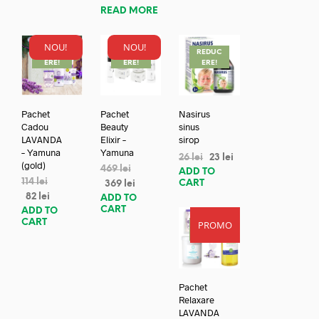
READ MORE
NOU!
NOU!
REDUC
REDUC
REDUC
ERE!
ERE!
ERE!
Pachet
Pachet
Nasirus
Cadou
Beauty
sinus
LAVANDA
Elixir –
sirop
– Yamuna
Yamuna
26
lei
23
lei
(gold)
469
lei
ADD TO
114
lei
CART
369
lei
82
lei
ADD TO
CART
ADD TO
CART
PROMO
REDUC
ERE!
Pachet
Relaxare
LAVANDA