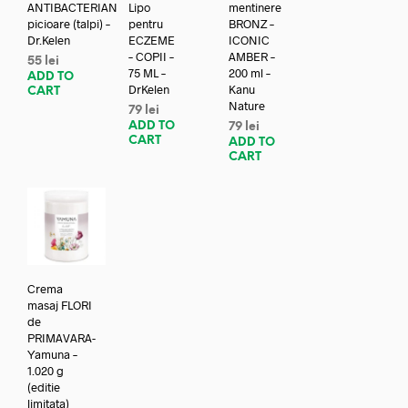
ANTIBACTERIAN
Lipo
mentinere
picioare (talpi) –
pentru
BRONZ –
Dr.Kelen
ECZEME
ICONIC
– COPII –
AMBER –
55
lei
75 ML –
200 ml –
ADD TO
DrKelen
Kanu
CART
Nature
79
lei
ADD TO
79
lei
CART
ADD TO
CART
Crema
masaj FLORI
de
PRIMAVARA-
Yamuna –
1.020 g
(editie
limitata)