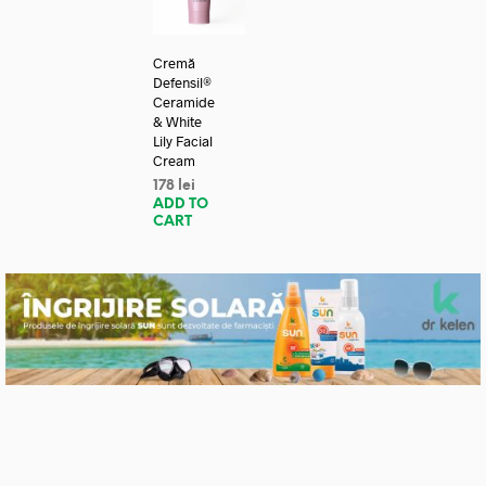
Cremă
Defensil®
Ceramide
& White
Lily Facial
Cream
178
lei
ADD TO
CART