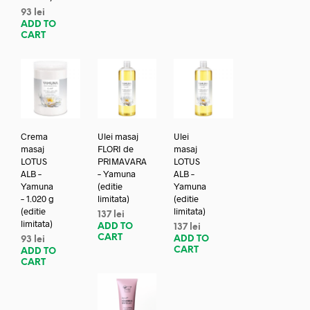
93
lei
ADD TO
CART
Crema
Ulei masaj
Ulei
masaj
FLORI de
masaj
LOTUS
PRIMAVARA
LOTUS
ALB –
– Yamuna
ALB –
Yamuna
(editie
Yamuna
– 1.020 g
limitata)
(editie
(editie
limitata)
137
lei
limitata)
ADD TO
137
lei
CART
ADD TO
93
lei
CART
ADD TO
CART