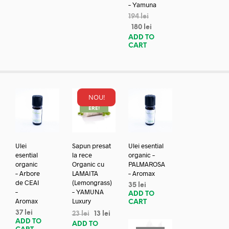
– Yamuna
194
lei
180
lei
ADD TO
CART
NOU!
REDUC
ERE!
Ulei
Sapun presat
Ulei esential
esential
la rece
organic –
organic
Organic cu
PALMAROSA
– Arbore
LAMAITA
– Aromax
de CEAI
(Lemongrass)
35
lei
–
– YAMUNA
ADD TO
Aromax
Luxury
CART
37
lei
23
lei
13
lei
ADD TO
ADD TO