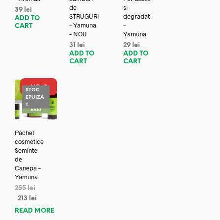
de
si
39
lei
STRUGURI
degradat
ADD TO
– Yamuna
–
CART
– NOU
Yamuna
31
lei
29
lei
ADD TO
ADD TO
CART
CART
NOU!
STOC
EPUIZA
REDUC
T
ERE!
Pachet
cosmetice
Seminte
de
Canepa –
Yamuna
255
lei
213
lei
READ MORE