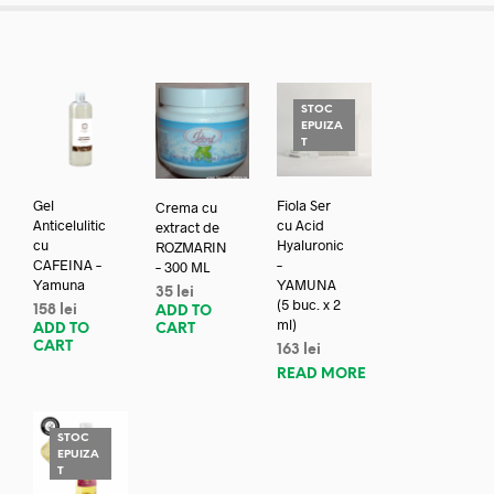
STOC
EPUIZA
T
Gel
Fiola Ser
Crema cu
Anticelulitic
cu Acid
extract de
cu
Hyaluronic
ROZMARIN
CAFEINA –
–
– 300 ML
Yamuna
YAMUNA
35
lei
(5 buc. x 2
158
lei
ADD TO
ml)
ADD TO
CART
CART
163
lei
READ MORE
STOC
EPUIZA
T