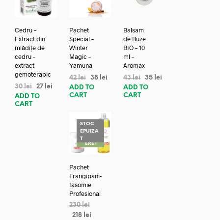
Cedru –
Pachet
Balsam
Extract din
Special –
de Buze
mlădițe de
Winter
BIO – 10
cedru –
Magic –
ml –
extract
Yamuna
Aromax
gemoterapic
42
lei
38
lei
43
lei
35
lei
30
lei
27
lei
ADD TO
ADD TO
CART
CART
ADD TO
CART
STOC
EPUIZA
REDUC
T
ERE!
Pachet
Frangipani-
Iasomie
Profesional
230
lei
218
lei