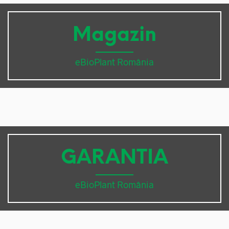
Magazin
eBioPlant România
GARANTIA
eBioPlant România