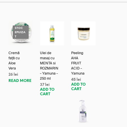
STOC
EPUIZA
T
Cremă
Ulei de
Peeling
față cu
masaj cu
AHA
Aloe
MENTA si
FRUIT
Vera
ROZMARIN
ACID –
– Yamuna –
Yamuna
26
lei
250 ml
45
lei
READ MORE
ADD TO
37
lei
CART
ADD TO
CART