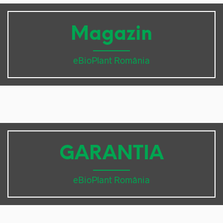
Magazin
eBioPlant România
GARANTIA
eBioPlant România