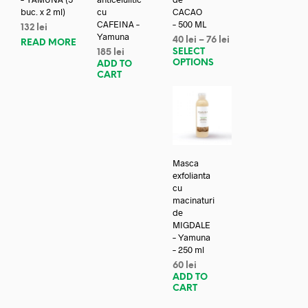
buc. x 2 ml)
cu
CACAO
CAFEINA –
– 500 ML
132
lei
Yamuna
40
lei
–
76
lei
READ MORE
SELECT
185
lei
OPTIONS
ADD TO
CART
Masca
exfolianta
cu
macinaturi
de
MIGDALE
– Yamuna
– 250 ml
60
lei
ADD TO
CART