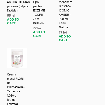
ANTIBACTERIAN
Lipo
mentinere
picioare (talpi) –
pentru
BRONZ –
Dr.Kelen
ECZEME
ICONIC
– COPII –
AMBER –
55
lei
75 ML –
200 ml –
ADD TO
DrKelen
Kanu
CART
Nature
79
lei
ADD TO
79
lei
CART
ADD TO
CART
Crema
masaj FLORI
de
PRIMAVARA-
Yamuna –
1.020 g
(editie
limitata)