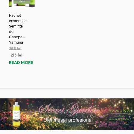
ERE!
Pachet
cosmetice
Seminte
de
Canepa –
Yamuna
255
lei
213
lei
READ MORE