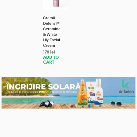
Cremă
Defensil®
Ceramide
& White
Lily Facial
Cream
178
lei
ADD TO
CART