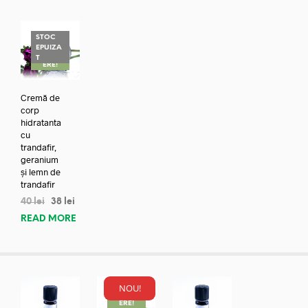
STOC
EPUIZA
REDUC
T
ERE!
Cremă de
corp
hidratanta
cu
trandafir,
geranium
și lemn de
trandafir
40
lei
38
lei
READ MORE
NOU!
REDUC
ERE!