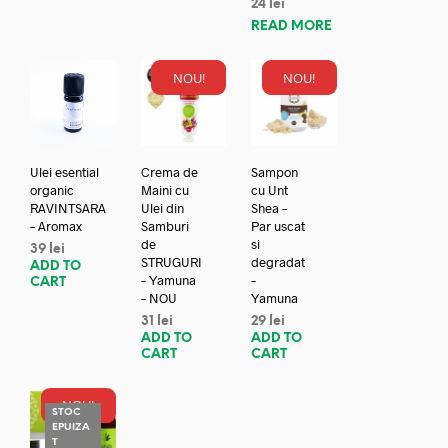
24
lei
READ MORE
NOU!
NOU!
Ulei esential
Crema de
Sampon
organic
Maini cu
cu Unt
RAVINTSARA
Ulei din
Shea –
– Aromax
Samburi
Par uscat
de
si
39
lei
STRUGURI
degradat
ADD TO
– Yamuna
–
CART
– NOU
Yamuna
31
lei
29
lei
ADD TO
ADD TO
CART
CART
NOU!
STOC
EPUIZA
REDUC
T