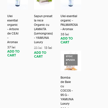
Ulei
Sapun presat
Ulei esential
esential
la rece
organic –
organic
Organic cu
PALMAROSA
– Arbore
LAMAITA
– Aromax
de CEAI
(Lemongrass)
35
lei
–
– YAMUNA
ADD TO
Aromax
Luxury
CART
37
lei
23
lei
13
lei
ADD TO
ADD TO
CART
CART
STOC
EPUIZA
T
Bomba
de Baie
cu
COCOS –
95 G –
YAMUNA
Luxury