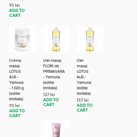
93
lei
ADD TO
CART
Crema
Ulei masaj
Ulei
masaj
FLORI de
masaj
LOTUS
PRIMAVARA
LOTUS
ALB –
– Yamuna
ALB –
Yamuna
(editie
Yamuna
– 1.020 g
limitata)
(editie
(editie
limitata)
137
lei
limitata)
ADD TO
137
lei
CART
ADD TO
93
lei
CART
ADD TO
CART