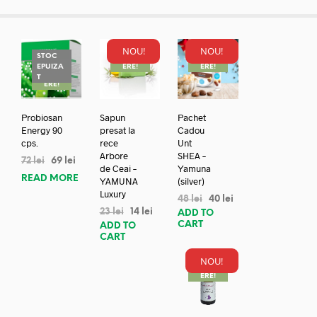
NOU!
NOU!
STOC
REDUC
REDUC
EPUIZA
ERE!
ERE!
REDUC
T
ERE!
Probiosan
Sapun
Pachet
Energy 90
presat la
Cadou
cps.
rece
Unt
Arbore
SHEA –
72
lei
69
lei
de Ceai –
Yamuna
READ MORE
YAMUNA
(silver)
Luxury
48
lei
40
lei
23
lei
14
lei
ADD TO
CART
ADD TO
CART
NOU!
REDUC
ERE!