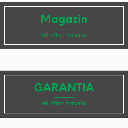
Magazin
eBioPlant România
GARANTIA
eBioPlant România