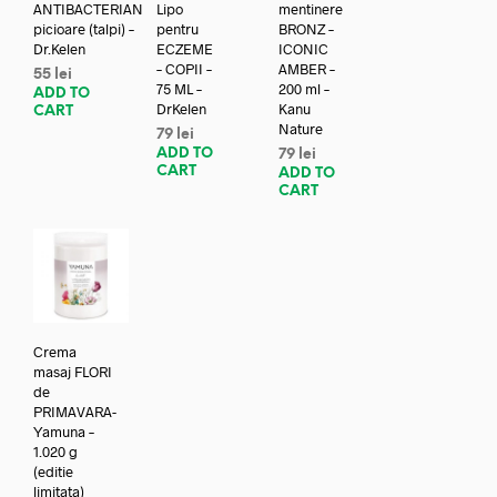
ANTIBACTERIAN
Lipo
mentinere
picioare (talpi) –
pentru
BRONZ –
Dr.Kelen
ECZEME
ICONIC
– COPII –
AMBER –
55
lei
75 ML –
200 ml –
ADD TO
DrKelen
Kanu
CART
Nature
79
lei
ADD TO
79
lei
CART
ADD TO
CART
Crema
masaj FLORI
de
PRIMAVARA-
Yamuna –
1.020 g
(editie
limitata)