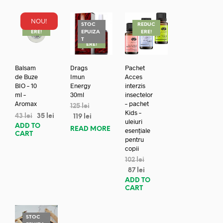
NOU!
REDUC
STOC
REDUC
ERE!
EPUIZA
ERE!
REDUC
T
ERE!
Balsam
Drags
Pachet
de Buze
Imun
Acces
BIO – 10
Energy
interzis
ml –
30ml
insectelor
Aromax
– pachet
125
lei
Kids –
43
lei
35
lei
119
lei
uleiuri
ADD TO
READ MORE
esențiale
CART
pentru
copii
102
lei
87
lei
ADD TO
CART
STOC