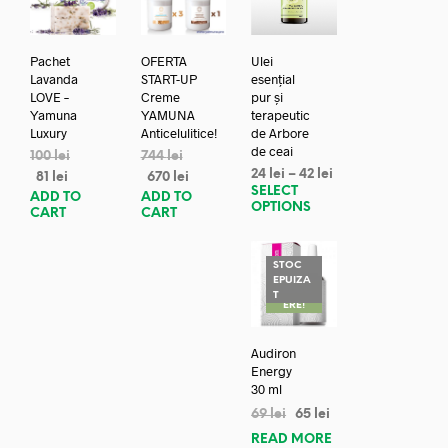
Pachet
OFERTA
Ulei
Lavanda
START-UP
esențial
LOVE –
Creme
pur și
Yamuna
YAMUNA
terapeutic
Luxury
Anticelulitice!
de Arbore
de ceai
100
lei
744
lei
24
lei
–
42
lei
81
lei
670
lei
SELECT
ADD TO
ADD TO
OPTIONS
CART
CART
STOC
EPUIZA
REDUC
T
ERE!
Audiron
Energy
30 ml
69
lei
65
lei
READ MORE