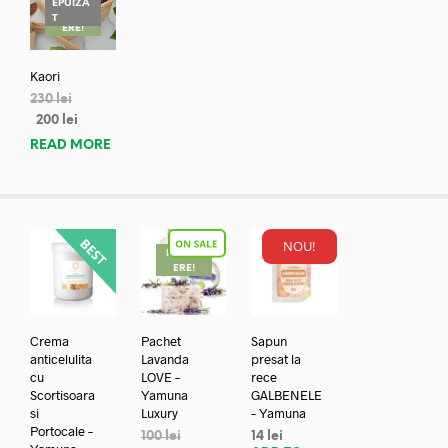
EPUIZA
REDUC
T
ERE!
Kaori
230
lei
200
lei
READ MORE
NOU!
REDUC
ERE!
Crema
Pachet
Sapun
anticelulita
Lavanda
presat la
cu
LOVE –
rece
Scortisoara
Yamuna
GALBENELE
si
Luxury
– Yamuna
Portocale –
100
lei
14
lei