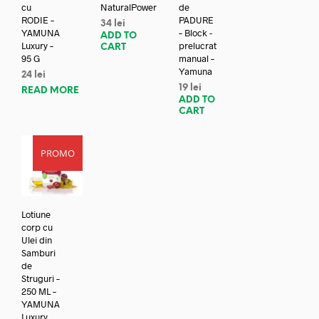
cu
NaturalPower
de
RODIE –
PADURE
34
lei
YAMUNA
– Block -
ADD TO
Luxury –
prelucrat
CART
95 G
manual –
Yamuna
24
lei
19
lei
READ MORE
ADD TO
CART
PROMO
Lotiune
corp cu
Ulei din
Samburi
de
Struguri –
250 ML –
YAMUNA
Luxury