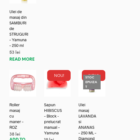
Ulei de
masaj din
SAMBURI
de
STRUGURI
– Yamuna
– 250 ml
53
lei
READ MORE
NOU!
NOU!
STOC
EPUIZA
T
Roller
Sapun
Ulei
masaj
HIBISCUS
masaj
cu
– Block -
LAVANDA
maner –
prelucrat
si
ROZ
manual –
ANANAS
Yamuna
– 250 ML –
38
lei
Diamond
ADD TO