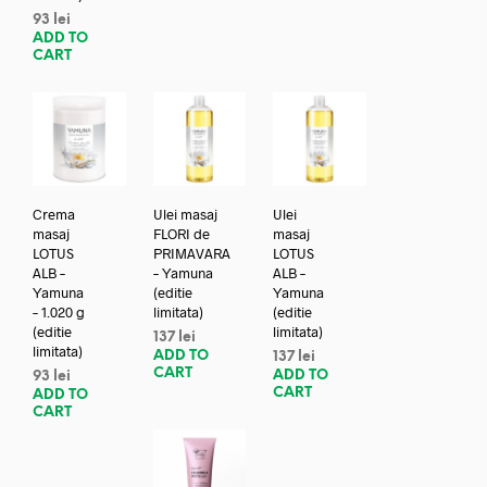
93
lei
ADD TO
CART
Crema
Ulei masaj
Ulei
masaj
FLORI de
masaj
LOTUS
PRIMAVARA
LOTUS
ALB –
– Yamuna
ALB –
Yamuna
(editie
Yamuna
– 1.020 g
limitata)
(editie
(editie
limitata)
137
lei
limitata)
ADD TO
137
lei
CART
ADD TO
93
lei
CART
ADD TO
CART