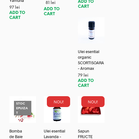
Yamuna
ADD TO
81
lei
CART
97
lei
ADD TO
ADD TO
CART
CART
Ulei esential
organic
SCORTISOARA
– Aromax
79
lei
ADD TO
CART
NOU!
NOU!
STOC
EPUIZA
T
Bomba
Ulei esential
Sapun
de Baie
Lavanda –
FRUCTE