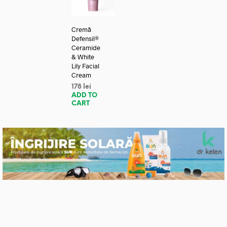
Cremă
Defensil®
Ceramide
& White
Lily Facial
Cream
178
lei
ADD TO
CART