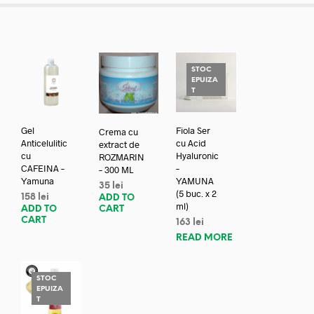
STOC
EPUIZA
T
Gel
Fiola Ser
Crema cu
Anticelulitic
cu Acid
extract de
cu
Hyaluronic
ROZMARIN
CAFEINA –
–
– 300 ML
Yamuna
YAMUNA
35
lei
(5 buc. x 2
158
lei
ADD TO
ml)
ADD TO
CART
CART
163
lei
READ MORE
STOC
EPUIZA
T