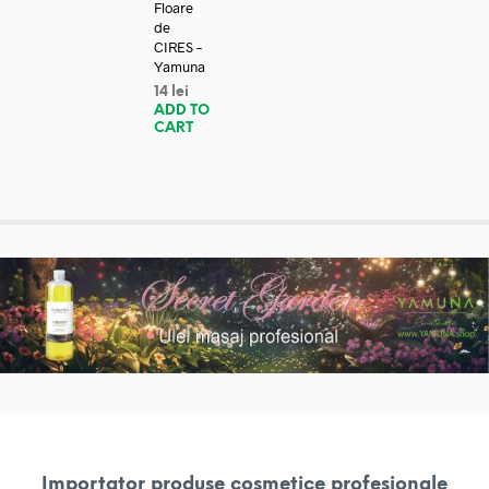
Floare
de
CIRES –
Yamuna
14
lei
ADD TO
CART
Importator produse cosmetice profesionale