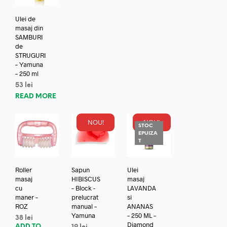
Ulei de
masaj din
SAMBURI
de
STRUGURI
– Yamuna
– 250 ml
53
lei
READ MORE
NOU!
NOU!
STOC
EPUIZA
T
Roller
Sapun
Ulei
masaj
HIBISCUS
masaj
cu
– Block -
LAVANDA
maner –
prelucrat
si
ROZ
manual –
ANANAS
Yamuna
– 250 ML –
38
lei
Diamond
ADD TO