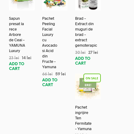
Sapun
Pachet
Brad –
presat la
Peeling
Extract din
rece
Facial
muguri de
Arbore
Luxury
brad –
de Ceai –
cu
extract
YAMUNA
Avocado
gemoterapic
Luxury
si Acid
30
lei
27
lei
din
23
lei
14
lei
ADD TO
Fructe –
CART
ADD TO
Yamuna
CART
66
lei
59
lei
ADD TO
REDUC
CART
ERE!
Pachet
ingrijire
Ten
Fermitate
– Yamuna