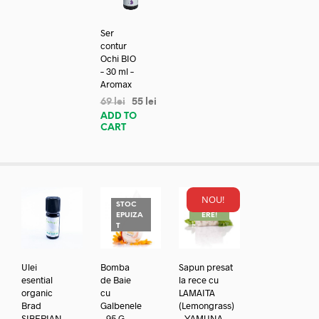
Ser
contur
Ochi BIO
– 30 ml –
Aromax
69
lei
55
lei
ADD TO
CART
NOU!
STOC
REDUC
EPUIZA
ERE!
T
Ulei
Bomba
Sapun presat
esential
de Baie
la rece cu
organic
cu
LAMAITA
Brad
Galbenele
(Lemongrass)
SIBERIAN
– 95 G –
– YAMUNA