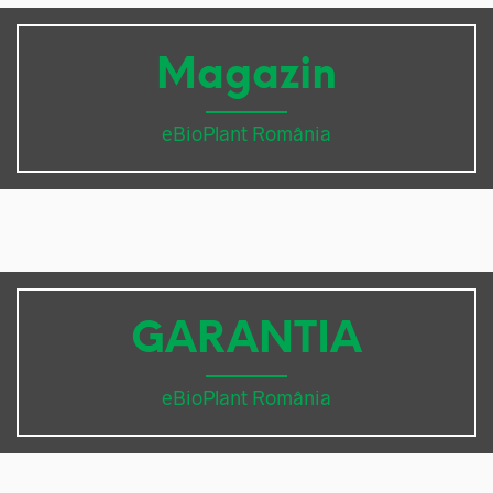
Magazin
eBioPlant România
GARANTIA
eBioPlant România