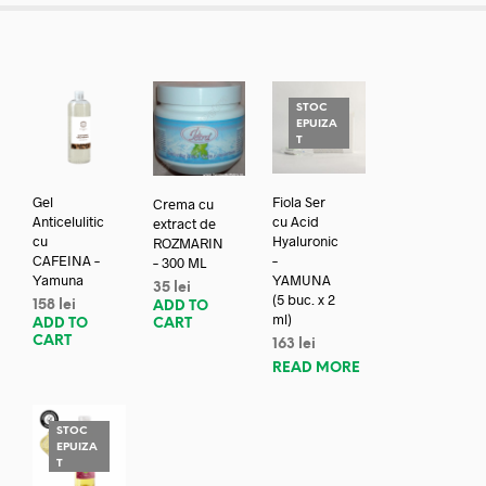
STOC
EPUIZA
T
Gel
Fiola Ser
Crema cu
Anticelulitic
cu Acid
extract de
cu
Hyaluronic
ROZMARIN
CAFEINA –
–
– 300 ML
Yamuna
YAMUNA
35
lei
(5 buc. x 2
158
lei
ADD TO
ml)
ADD TO
CART
CART
163
lei
READ MORE
STOC
EPUIZA
T