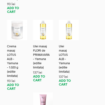
93
lei
ADD TO
CART
Crema
Ulei masaj
Ulei
masaj
FLORI de
masaj
LOTUS
PRIMAVARA
LOTUS
ALB –
– Yamuna
ALB –
Yamuna
(editie
Yamuna
– 1.020 g
limitata)
(editie
(editie
limitata)
137
lei
limitata)
ADD TO
137
lei
CART
ADD TO
93
lei
CART
ADD TO
CART