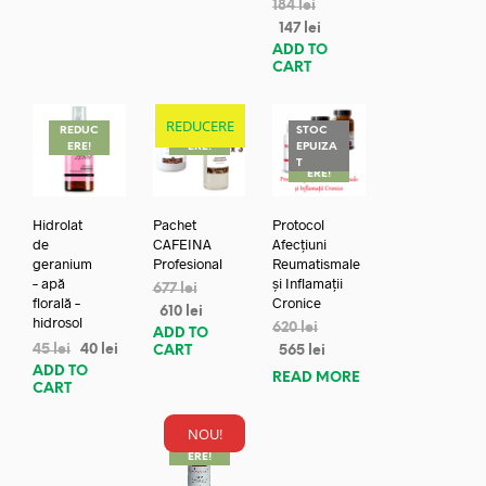
184
lei
147
lei
ADD TO
CART
REDUCERE
REDUC
REDUC
STOC
ERE!
ERE!
EPUIZA
REDUC
T
ERE!
Hidrolat
Pachet
Protocol
de
CAFEINA
Afecțiuni
geranium
Profesional
Reumatismale
– apă
și Inflamații
677
lei
florală –
Cronice
610
lei
hidrosol
620
lei
ADD TO
45
lei
40
lei
CART
565
lei
ADD TO
READ MORE
CART
NOU!
REDUC
ERE!