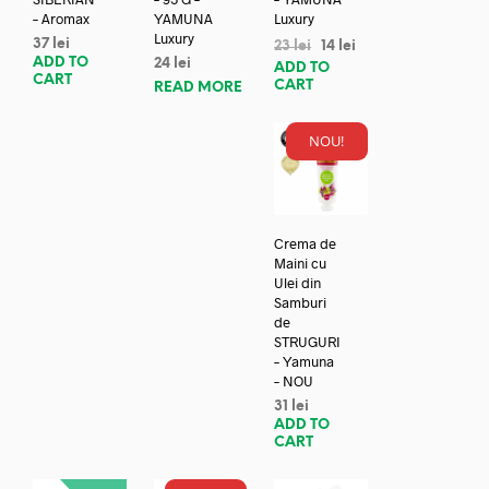
– Aromax
YAMUNA
Luxury
Luxury
37
lei
23
lei
14
lei
ADD TO
24
lei
ADD TO
CART
CART
READ MORE
NOU!
Crema de
Maini cu
Ulei din
Samburi
de
STRUGURI
– Yamuna
– NOU
31
lei
ADD TO
CART