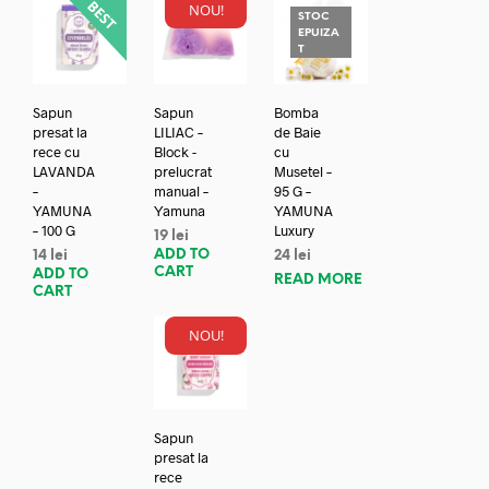
NOU!
STOC
EPUIZA
T
Sapun
Sapun
Bomba
presat la
LILIAC –
de Baie
rece cu
Block -
cu
LAVANDA
prelucrat
Musetel –
–
manual –
95 G –
YAMUNA
Yamuna
YAMUNA
– 100 G
Luxury
19
lei
ADD TO
14
lei
24
lei
CART
ADD TO
READ MORE
CART
NOU!
Sapun
presat la
rece