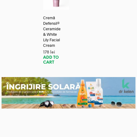
Cremă
Defensil®
Ceramide
& White
Lily Facial
Cream
178
lei
ADD TO
CART