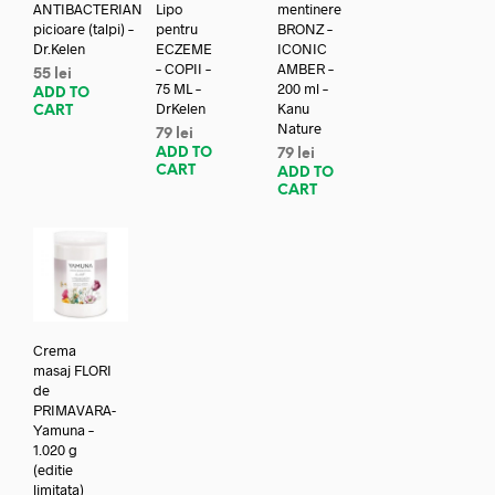
ANTIBACTERIAN
Lipo
mentinere
picioare (talpi) –
pentru
BRONZ –
Dr.Kelen
ECZEME
ICONIC
– COPII –
AMBER –
55
lei
75 ML –
200 ml –
ADD TO
DrKelen
Kanu
CART
Nature
79
lei
ADD TO
79
lei
CART
ADD TO
CART
Crema
masaj FLORI
de
PRIMAVARA-
Yamuna –
1.020 g
(editie
limitata)