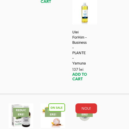
CART
Ulei
ForHim –
Business
–
PLANTE
–
Yamuna
137
lei
ADD TO
CART
NOU!
REDUC
REDUC
REDUC
ERE!
ERE!
ERE!