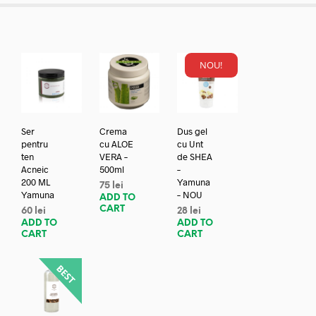
NOU!
Ser
Crema
Dus gel
pentru
cu ALOE
cu Unt
ten
VERA –
de SHEA
Acneic
500ml
–
200 ML
Yamuna
75
lei
Yamuna
– NOU
ADD TO
CART
60
lei
28
lei
ADD TO
ADD TO
CART
CART