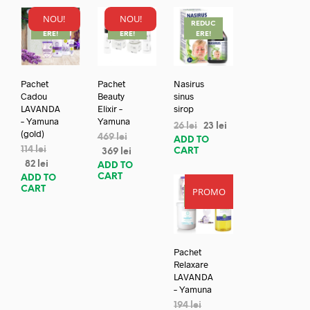
NOU!
NOU!
REDUC
REDUC
REDUC
ERE!
ERE!
ERE!
Pachet
Pachet
Nasirus
Cadou
Beauty
sinus
LAVANDA
Elixir –
sirop
– Yamuna
Yamuna
26
lei
23
lei
(gold)
469
lei
ADD TO
114
lei
CART
369
lei
82
lei
ADD TO
CART
ADD TO
CART
PROMO
REDUC
ERE!
Pachet
Relaxare
LAVANDA
– Yamuna
194
lei