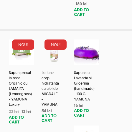
180
lei
ADD TO
CART
NOU!
NOU!
REDUC
ERE!
Sapun presat
Lotiune
Sapun cu
la rece
corp
Lavanda si
Organic cu
hidratanta
Glicerina
LAMAITA
cu ulei de
(handmade)
(Lemongrass)
MIGDALE
– 100 G –
– YAMUNA
–
YAMUNA
Luxury
YAMUNA
16
lei
ADD TO
54
lei
23
lei
13
lei
CART
ADD TO
ADD TO
CART
CART