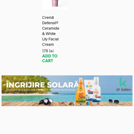
Cremă
Defensil®
Ceramide
& White
Lily Facial
Cream
178
lei
ADD TO
CART