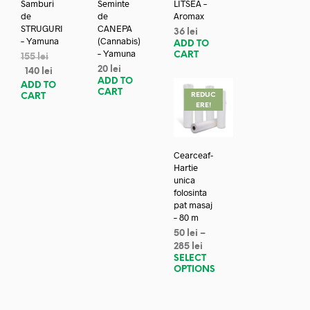
Samburi
Seminte
LITSEA –
de
de
Aromax
STRUGURI
CANEPA
36
lei
– Yamuna
(Cannabis)
ADD TO
– Yamuna
CART
155
lei
20
lei
140
lei
ADD TO
ADD TO
CART
REDUC
CART
ERE!
Cearceaf-
Hartie
unica
folosinta
pat masaj
– 80 m
50
lei
–
285
lei
SELECT
OPTIONS