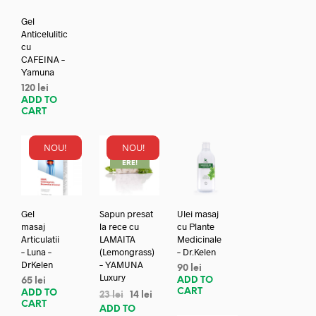
Gel
Anticelulitic
cu
CAFEINA –
Yamuna
120
lei
ADD TO
CART
NOU!
NOU!
REDUC
ERE!
Gel
Sapun presat
Ulei masaj
masaj
la rece cu
cu Plante
Articulatii
LAMAITA
Medicinale
– Luna –
(Lemongrass)
– Dr.Kelen
DrKelen
– YAMUNA
90
lei
Luxury
ADD TO
65
lei
CART
ADD TO
23
lei
14
lei
CART
ADD TO