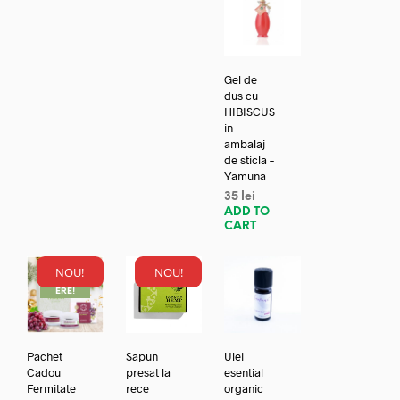
Gel de
dus cu
HIBISCUS
in
ambalaj
de sticla –
Yamuna
35
lei
ADD TO
CART
NOU!
NOU!
REDUC
ERE!
Pachet
Sapun
Ulei
Cadou
presat la
esential
Fermitate
rece
organic