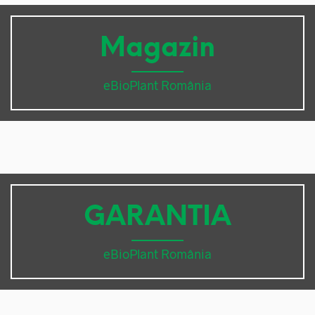
Magazin
eBioPlant România
GARANTIA
eBioPlant România