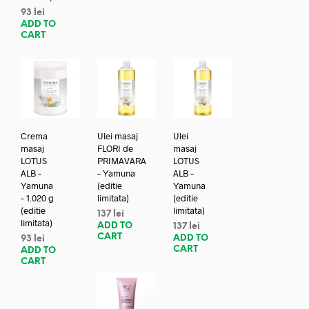
93
lei
ADD TO
CART
Crema
Ulei masaj
Ulei
masaj
FLORI de
masaj
LOTUS
PRIMAVARA
LOTUS
ALB –
– Yamuna
ALB –
Yamuna
(editie
Yamuna
– 1.020 g
limitata)
(editie
(editie
limitata)
137
lei
limitata)
ADD TO
137
lei
CART
ADD TO
93
lei
CART
ADD TO
CART