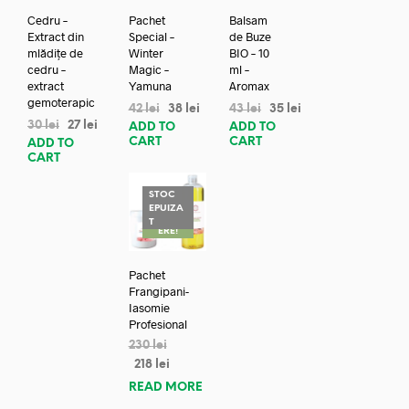
Cedru –
Pachet
Balsam
Extract din
Special –
de Buze
mlădițe de
Winter
BIO – 10
cedru –
Magic –
ml –
extract
Yamuna
Aromax
gemoterapic
42
lei
38
lei
43
lei
35
lei
30
lei
27
lei
ADD TO
ADD TO
CART
CART
ADD TO
CART
STOC
EPUIZA
REDUC
T
ERE!
Pachet
Frangipani-
Iasomie
Profesional
230
lei
218
lei
READ MORE