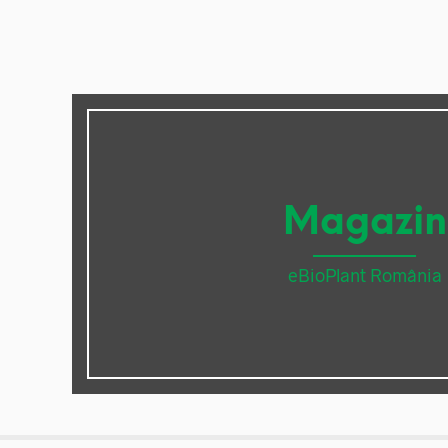
Magazin
eBioPlant România