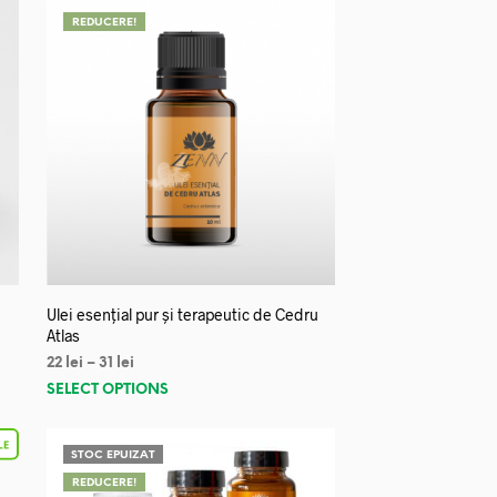
REDUCERE!
Ulei esențial pur și terapeutic de Cedru
Atlas
22
lei
–
31
lei
SELECT OPTIONS
STOC EPUIZAT
REDUCERE!