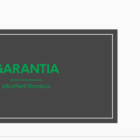
GARANTIA
eBioPlant România