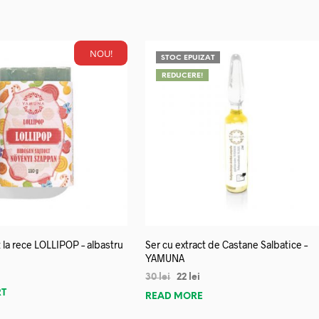
NOU!
STOC EPUIZAT
REDUCERE!
 la rece LOLLIPOP – albastru
Ser cu extract de Castane Salbatice –
YAMUNA
30
lei
22
lei
RT
READ MORE