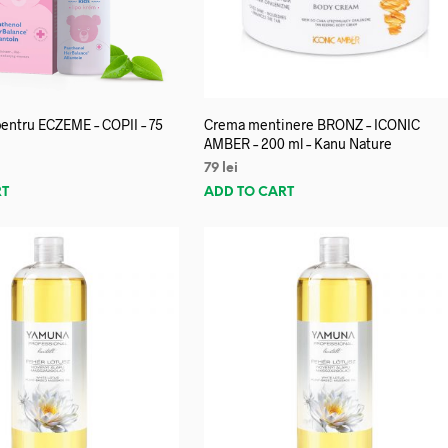
entru ECZEME – COPII – 75
Crema mentinere BRONZ – ICONIC
AMBER – 200 ml – Kanu Nature
79
lei
RT
ADD TO CART