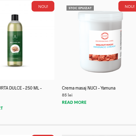
NOU!
NOU!
STOC EPUIZAT
URTA DULCE – 250 ML –
Crema masaj NUCI – Yamuna
85
lei
READ MORE
RT