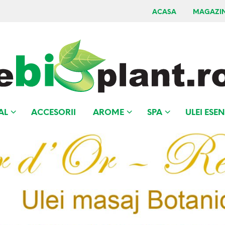
ACASA
MAGAZI
AL
ACCESORII
AROME
SPA
ULEI ESEN