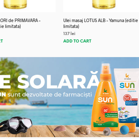
FLORI de PRIMAVARA –
Ulei masaj LOTUS ALB – Yamuna (editie
e limitata)
limitata)
137
lei
RT
ADD TO CART