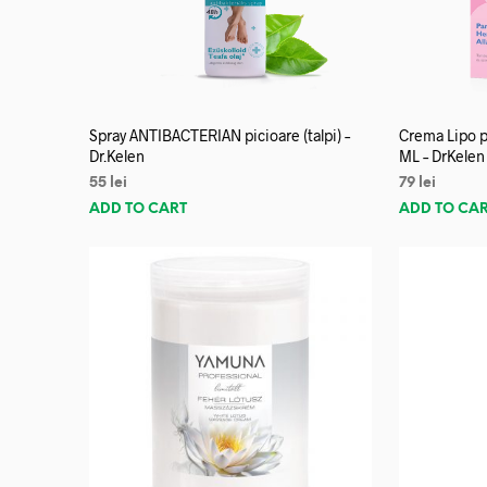
Spray ANTIBACTERIAN picioare (talpi) –
Crema Lipo p
Dr.Kelen
ML – DrKelen
55
lei
79
lei
ADD TO CART
ADD TO CA