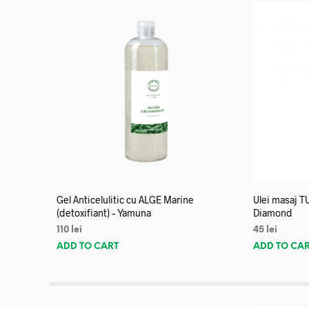
Gel Anticelulitic cu ALGE Marine
Ulei masaj T
(detoxifiant) – Yamuna
Diamond
110
lei
45
lei
ADD TO CART
ADD TO CA