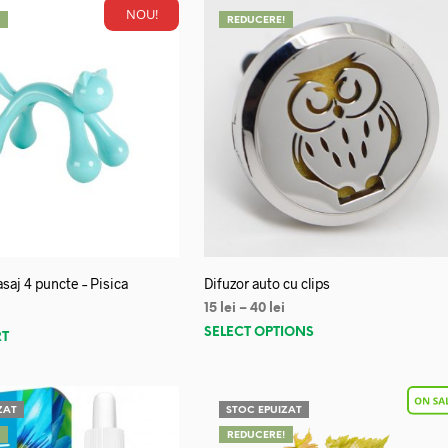
NOU!
!
REDUCERE!
saj 4 puncte – Pisica
Difuzor auto cu clips
15
lei
–
40
lei
SELECT OPTIONS
RT
ZAT
STOC EPUIZAT
!
REDUCERE!