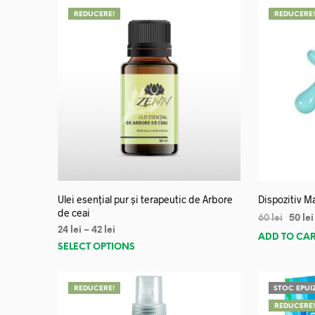
REDUCERE!
REDUCERE
Ulei esențial pur și terapeutic de Arbore
Dispozitiv Ma
de ceai
60
lei
50
lei
24
lei
–
42
lei
ADD TO CA
SELECT OPTIONS
REDUCERE!
STOC EPUI
REDUCERE