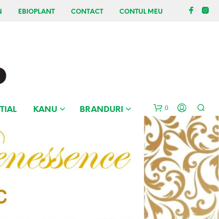
N
EBIOPLANT
CONTACT
CONTUL MEU
0
TIAL
KANU
BRANDURI