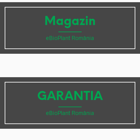
Magazin
eBioPlant România
GARANTIA
eBioPlant România