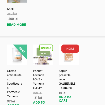
Kaori
230
lei
200
lei
READ MORE
NOU!
REDUC
ERE!
Crema
Pachet
Sapun
anticelulita
Lavanda
presat la
cu
LOVE –
rece
Scortisoara
Yamuna
GALBENELE
si
Luxury
– Yamuna
Portocale –
100
lei
14
lei
Yamuna
ADD TO
81
lei
CART
97
lei
ADD TO