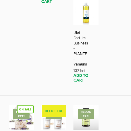
CART
Ulei
ForHim –
Business
–
PLANTE
–
Yamuna
137
lei
ADD TO
CART
REDUCERE
REDUC
REDUC
REDUC
ERE!
ERE!
ERE!