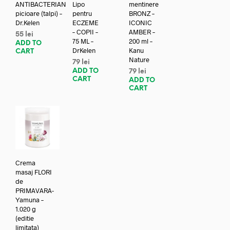
ANTIBACTERIAN
Lipo
mentinere
picioare (talpi) –
pentru
BRONZ –
Dr.Kelen
ECZEME
ICONIC
– COPII –
AMBER –
55
lei
75 ML –
200 ml –
ADD TO
DrKelen
Kanu
CART
Nature
79
lei
ADD TO
79
lei
CART
ADD TO
CART
Crema
masaj FLORI
de
PRIMAVARA-
Yamuna –
1.020 g
(editie
limitata)