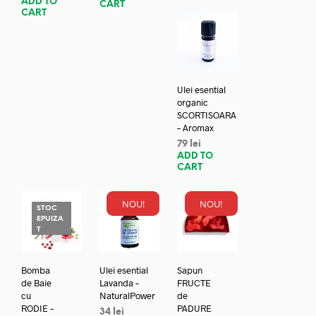
ADD TO
CART
CART
Ulei esential
organic
SCORTISOARA
– Aromax
79
lei
ADD TO
CART
NOU!
NOU!
STOC
EPUIZA
T
Bomba
Ulei esential
Sapun
de Baie
Lavanda –
FRUCTE
cu
NaturalPower
de
RODIE –
PADURE
34
lei