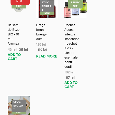
NOU!
REDUC
STOC
REDUC
ERE!
EPUIZA
ERE!
REDUC
T
ERE!
Balsam
Drags
Pachet
de Buze
Imun
Acces
BIO – 10
Energy
interzis
ml –
30ml
insectelor
Aromax
– pachet
125
lei
Kids –
43
lei
35
lei
119
lei
uleiuri
ADD TO
READ MORE
esențiale
CART
pentru
copii
102
lei
87
lei
ADD TO
CART
STOC
EPUIZA
REDUC
T
ERE!