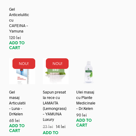
Gel
Anticelulitic
cu
CAFEINA –
Yamuna
120
lei
ADD TO
CART
NOU!
NOU!
REDUC
ERE!
Gel
Sapun presat
Ulei masaj
masaj
la rece cu
cu Plante
Articulatii
LAMAITA
Medicinale
– Luna –
(Lemongrass)
– Dr.Kelen
DrKelen
– YAMUNA
90
lei
Luxury
ADD TO
65
lei
CART
ADD TO
23
lei
14
lei
CART
ADD TO