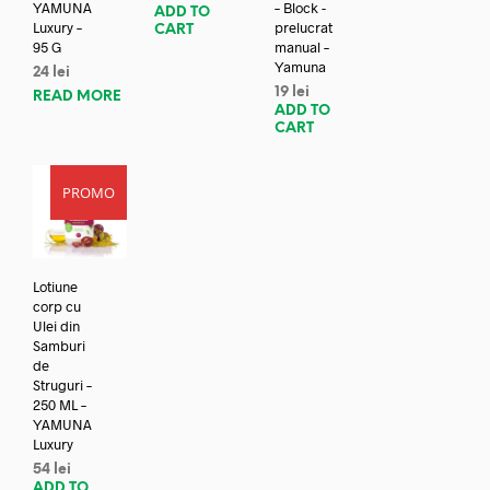
YAMUNA
– Block -
ADD TO
Luxury –
prelucrat
CART
95 G
manual –
Yamuna
24
lei
19
lei
READ MORE
ADD TO
CART
PROMO
Lotiune
corp cu
Ulei din
Samburi
de
Struguri –
250 ML –
YAMUNA
Luxury
54
lei
ADD TO