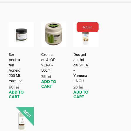
NOU!
Ser
Crema
Dus gel
pentru
cu ALOE
cu Unt
ten
VERA –
de SHEA
Acneic
500ml
–
200 ML
Yamuna
75
lei
Yamuna
– NOU
ADD TO
CART
60
lei
28
lei
ADD TO
ADD TO
CART
CART