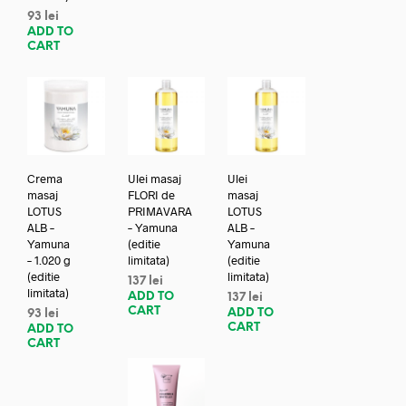
93
lei
ADD TO
CART
Crema
Ulei masaj
Ulei
masaj
FLORI de
masaj
LOTUS
PRIMAVARA
LOTUS
ALB –
– Yamuna
ALB –
Yamuna
(editie
Yamuna
– 1.020 g
limitata)
(editie
(editie
limitata)
137
lei
limitata)
ADD TO
137
lei
CART
ADD TO
93
lei
CART
ADD TO
CART