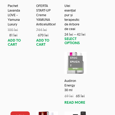
Pachet
OFERTA
Ulei
Lavanda
START-UP
esențial
LOVE –
Creme
pur și
Yamuna
YAMUNA
terapeutic
Luxury
Anticelulitice!
de Arbore
de ceai
100
lei
744
lei
24
lei
–
42
lei
81
lei
670
lei
SELECT
ADD TO
ADD TO
OPTIONS
CART
CART
STOC
EPUIZA
REDUC
T
ERE!
Audiron
Energy
30 ml
69
lei
65
lei
READ MORE