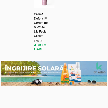
Cremă
Defensil®
Ceramide
& White
Lily Facial
Cream
178
lei
ADD TO
CART