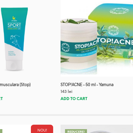
 musculara (Stop)
STOP!ACNE – 50 ml – Yamuna
143
lei
RT
ADD TO CART
NOU!
!
REDUCERE!