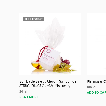
STOC EPUIZAT
Bomba de Baie cu Ulei din Samburi de
Ulei masaj R
STRUGURI – 95 G – YAMUNA Luxury
105
lei
24
lei
ADD TO CA
READ MORE