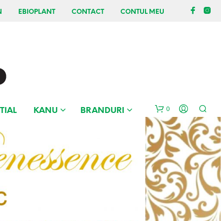
N
EBIOPLANT
CONTACT
CONTUL MEU
0
TIAL
KANU
BRANDURI