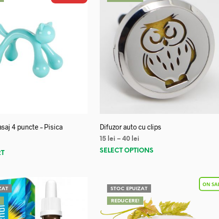
saj 4 puncte – Pisica
Difuzor auto cu clips
15
lei
–
40
lei
SELECT OPTIONS
RT
ZAT
STOC EPUIZAT
!
REDUCERE!