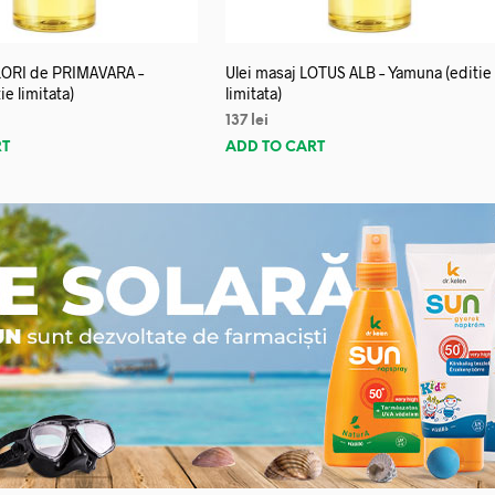
FLORI de PRIMAVARA –
Ulei masaj LOTUS ALB – Yamuna (editie
e limitata)
limitata)
137
lei
RT
ADD TO CART