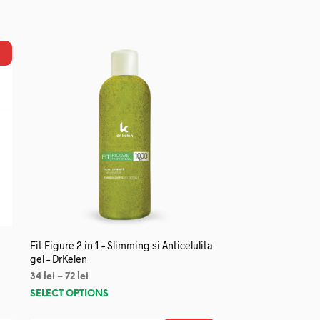
Fit Figure 2 in 1 – Slimming si Anticelulita
gel – DrKelen
34
lei
–
72
lei
SELECT OPTIONS