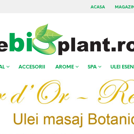
ACASA
MAGAZI
AL
ACCESORII
AROME
SPA
ULEI ESEN