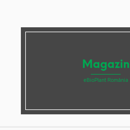
Magazin
eBioPlant România