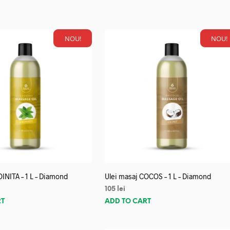
NOU!
NOU!
OINITA – 1 L – Diamond
Ulei masaj COCOS – 1 L – Diamond
105
lei
RT
ADD TO CART