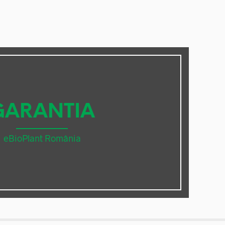
GARANTIA
eBioPlant România