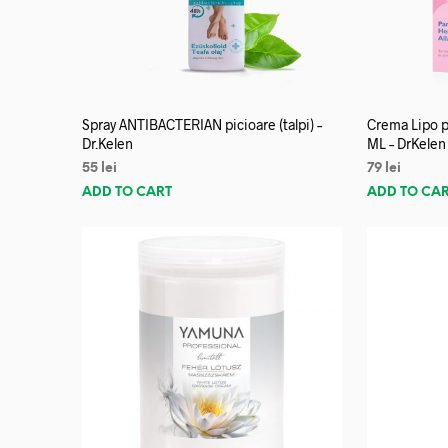
Spray ANTIBACTERIAN picioare (talpi) –
Crema Lipo p
Dr.Kelen
ML – DrKelen
55
lei
79
lei
ADD TO CART
ADD TO CA