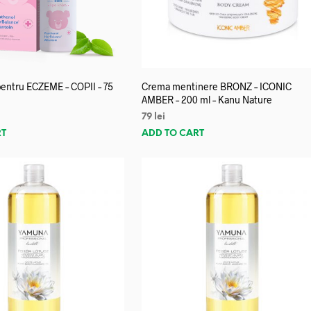
entru ECZEME – COPII – 75
Crema mentinere BRONZ – ICONIC
AMBER – 200 ml – Kanu Nature
79
lei
RT
ADD TO CART