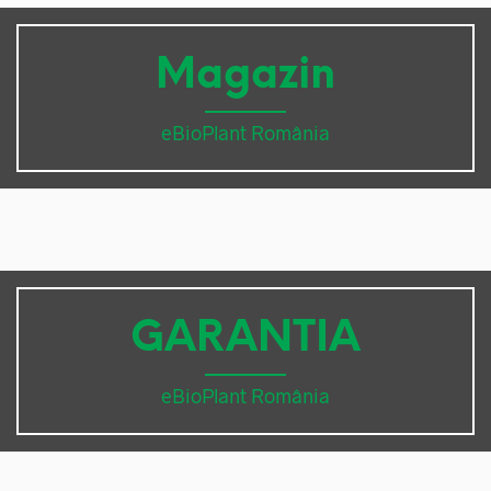
Magazin
eBioPlant România
GARANTIA
eBioPlant România