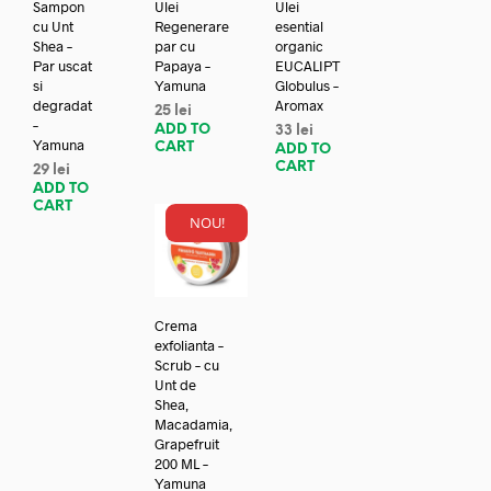
Sampon
Ulei
Ulei
cu Unt
Regenerare
esential
Shea –
par cu
organic
Par uscat
Papaya –
EUCALIPT
si
Yamuna
Globulus –
degradat
Aromax
25
lei
–
ADD TO
33
lei
Yamuna
CART
ADD TO
CART
29
lei
ADD TO
CART
NOU!
Crema
exfolianta –
Scrub – cu
Unt de
Shea,
Macadamia,
Grapefruit
200 ML –
Yamuna