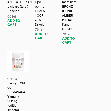
ANTIBACTERIAN
Lipo
mentinere
picioare (talpi) –
pentru
BRONZ –
Dr.Kelen
ECZEME
ICONIC
– COPII –
AMBER –
55
lei
75 ML –
200 ml –
ADD TO
DrKelen
Kanu
CART
Nature
79
lei
ADD TO
79
lei
CART
ADD TO
CART
Crema
masaj FLORI
de
PRIMAVARA-
Yamuna –
1.020 g
(editie
limitata)