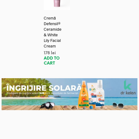
Cremă
Defensil®
Ceramide
& White
Lily Facial
Cream
178
lei
ADD TO
CART