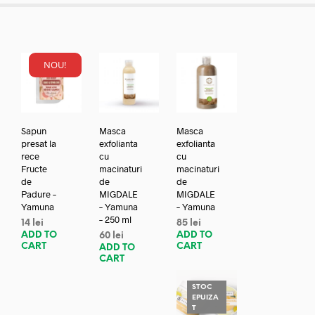
NOU!
Sapun
Masca
Masca
presat la
exfolianta
exfolianta
rece
cu
cu
Fructe
macinaturi
macinaturi
de
de
de
Padure –
MIGDALE
MIGDALE
Yamuna
– Yamuna
– Yamuna
– 250 ml
14
lei
85
lei
ADD TO
ADD TO
60
lei
CART
CART
ADD TO
CART
STOC
EPUIZA
T