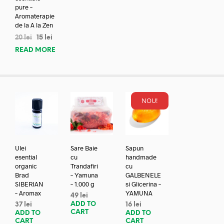
pure –
Aromaterapie
de la A la Zen
20
lei
15
lei
READ MORE
NOU!
Ulei
Sare Baie
Sapun
esential
cu
handmade
organic
Trandafiri
cu
Brad
– Yamuna
GALBENELE
SIBERIAN
– 1.000 g
si Glicerina –
– Aromax
YAMUNA
49
lei
ADD TO
37
lei
16
lei
CART
ADD TO
ADD TO
CART
CART