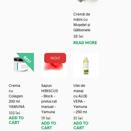
Cremă de
mâini cu
Mușețel și
Gălbenele
28
lei
READ MORE
NOU!
Crema
Sapun
Ulei de
cu
HIBISCUS
masaj
Colagen
– Block -
cu ALOE
200 ml
prelucrat
VERA –
YAMUNA
manual –
Yamuna
Yamuna
– 250 ml
102
lei
ADD TO
19
lei
51
lei
CART
ADD TO
ADD TO
CART
CART