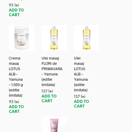
93
lei
ADD TO
CART
Crema
Ulei masaj
Ulei
masaj
FLORI de
masaj
LOTUS
PRIMAVARA
LOTUS
ALB –
– Yamuna
ALB –
Yamuna
(editie
Yamuna
– 1.020 g
limitata)
(editie
(editie
limitata)
137
lei
limitata)
ADD TO
137
lei
CART
ADD TO
93
lei
CART
ADD TO
CART