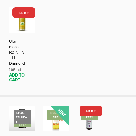
NOU!
Ulei
masaj
ROINITA
– 1 L –
Diamond
105
lei
ADD TO
CART
NOU!
STOC
REDUC
REDUC
EPUIZA
ERE!
ERE!
REDUC
T
ERE!