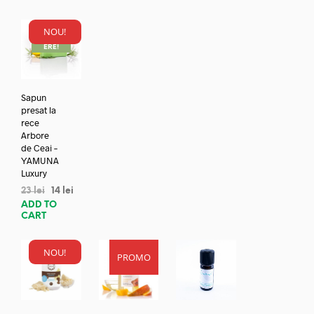
NOU!
REDUC
ERE!
Sapun
presat la
rece
Arbore
de Ceai –
YAMUNA
Luxury
23
lei
14
lei
ADD TO
CART
NOU!
PROMO