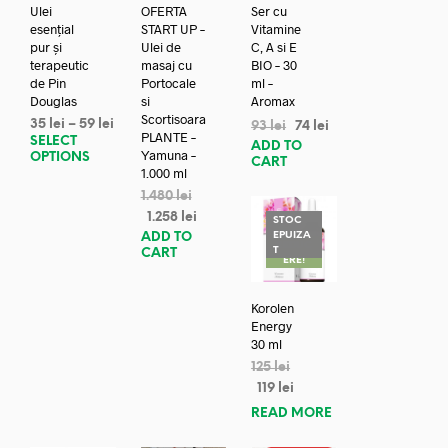
Ulei
OFERTA
Ser cu
esențial
START UP –
Vitamine
pur și
Ulei de
C, A si E
terapeutic
masaj cu
BIO – 30
de Pin
Portocale
ml –
Douglas
si
Aromax
Scortisoara
35
lei
–
59
lei
93
lei
74
lei
PLANTE –
SELECT
ADD TO
Yamuna –
OPTIONS
CART
1.000 ml
1.480
lei
1.258
lei
STOC
EPUIZA
ADD TO
REDUC
T
CART
ERE!
Korolen
Energy
30 ml
125
lei
119
lei
READ MORE