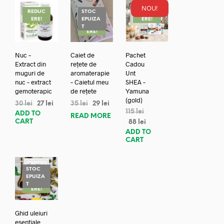
NOU!
REDUC
STOC
REDUC
ERE!
EPUIZA
ERE!
REDUC
T
ERE!
Nuc –
Caiet de
Pachet
Extract din
rețete de
Cadou
muguri de
aromaterapie
Unt
nuc – extract
– Caietul meu
SHEA –
gemoterapic
de rețete
Yamuna
(gold)
30
lei
27
lei
35
lei
29
lei
115
lei
ADD TO
READ MORE
CART
88
lei
ADD TO
CART
STOC
EPUIZA
REDUC
T
ERE!
Ghid uleiuri
esentiale