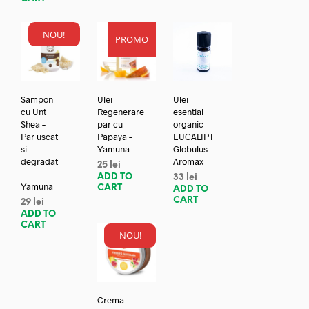
NOU!
PROMO
Sampon
Ulei
Ulei
cu Unt
Regenerare
esential
Shea –
par cu
organic
Par uscat
Papaya –
EUCALIPT
si
Yamuna
Globulus –
degradat
Aromax
25
lei
–
ADD TO
33
lei
Yamuna
CART
ADD TO
CART
29
lei
ADD TO
CART
NOU!
Crema