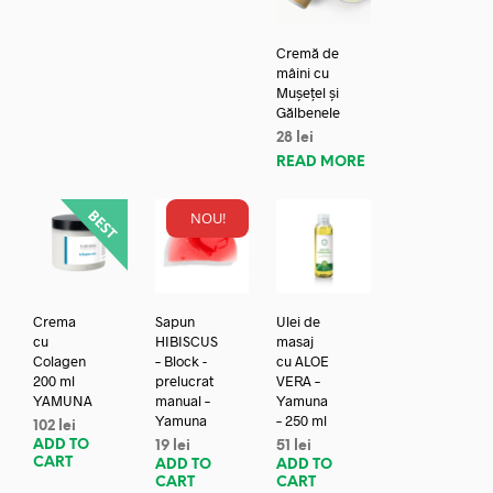
Cremă de
mâini cu
Mușețel și
Gălbenele
28
lei
READ MORE
NOU!
Crema
Sapun
Ulei de
cu
HIBISCUS
masaj
Colagen
– Block -
cu ALOE
200 ml
prelucrat
VERA –
YAMUNA
manual –
Yamuna
Yamuna
– 250 ml
102
lei
ADD TO
19
lei
51
lei
CART
ADD TO
ADD TO
CART
CART