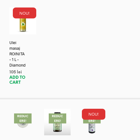
NOU!
Ulei
masaj
ROINITA
– 1 L –
Diamond
105
lei
ADD TO
CART
NOU!
REDUC
REDUC
REDUC
ERE!
ERE!
ERE!