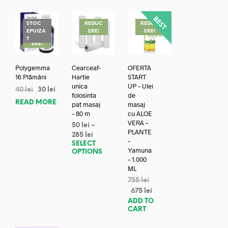
STOC
REDUC
REDUC
EPUIZA
ERE!
ERE!
REDUC
T
ERE!
Polygemma
Cearceaf-
OFERTA
16 Plămâni
Hartie
START
unica
UP – Ulei
40
lei
30
lei
folosinta
de
READ MORE
pat masaj
masaj
– 80 m
cu ALOE
VERA –
50
lei
–
PLANTE
285
lei
–
SELECT
Yamuna
OPTIONS
– 1.000
ML
755
lei
675
lei
ADD TO
CART