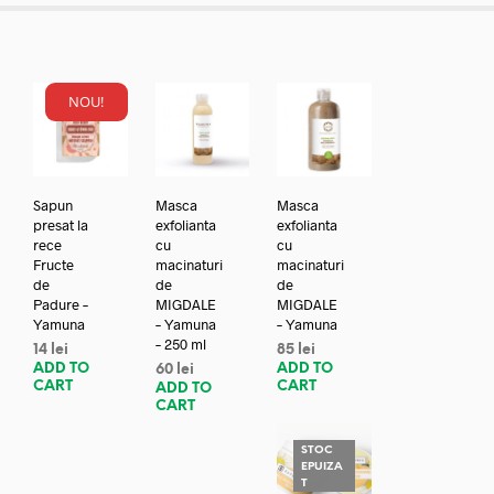
NOU!
Sapun
Masca
Masca
presat la
exfolianta
exfolianta
rece
cu
cu
Fructe
macinaturi
macinaturi
de
de
de
Padure –
MIGDALE
MIGDALE
Yamuna
– Yamuna
– Yamuna
– 250 ml
14
lei
85
lei
ADD TO
ADD TO
60
lei
CART
CART
ADD TO
CART
STOC
EPUIZA
T