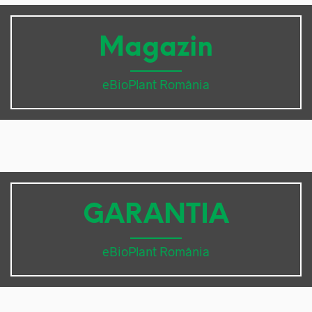
Magazin
eBioPlant România
GARANTIA
eBioPlant România