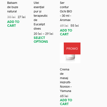
Balsam
Ulei
Ser
de buze
esențial
contur
natural
pur și
Ochi BIO
terapeutic
– 30 ml –
30
lei
27
lei
de
Aromax
ADD TO
Eucalipt
CART
69
lei
55
lei
dives
ADD TO
20
lei
–
29
lei
CART
SELECT
OPTIONS
PROMO
Crema
de
masaj
Hidrofil-
Nonion –
Yamuna
65
lei
ADD TO
CART