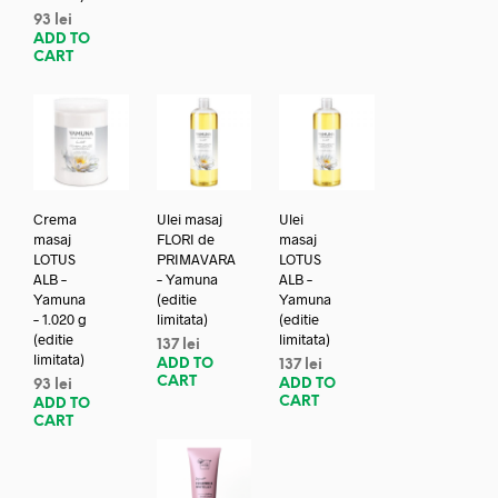
93
lei
ADD TO
CART
Crema
Ulei masaj
Ulei
masaj
FLORI de
masaj
LOTUS
PRIMAVARA
LOTUS
ALB –
– Yamuna
ALB –
Yamuna
(editie
Yamuna
– 1.020 g
limitata)
(editie
(editie
limitata)
137
lei
limitata)
ADD TO
137
lei
CART
ADD TO
93
lei
CART
ADD TO
CART