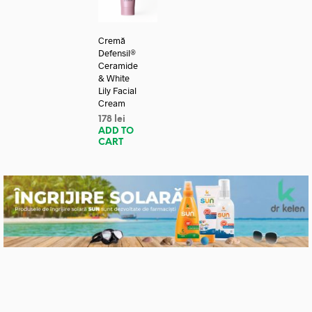
Cremă
Defensil®
Ceramide
& White
Lily Facial
Cream
178
lei
ADD TO
CART