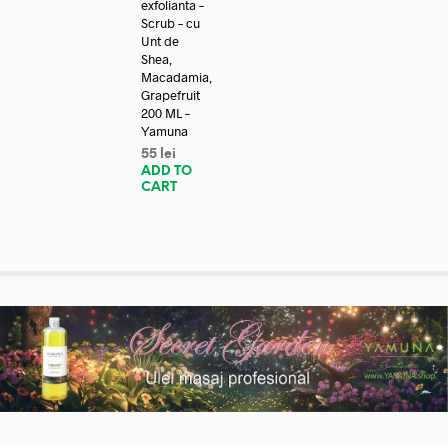
exfolianta –
Scrub – cu
Unt de
Shea,
Macadamia,
Grapefruit
200 ML –
Yamuna
55
lei
ADD TO
CART