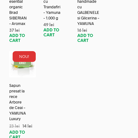
esential
cu
handmade
organic
Trandafiri
cu
Brad
– Yamuna
GALBENELE
SIBERIAN
– 1.000 g
si Glicerina –
– Aromax
YAMUNA
49
lei
ADD TO
37
lei
16
lei
CART
ADD TO
ADD TO
CART
CART
NOU!
REDUC
ERE!
Sapun
presat la
rece
Arbore
de Ceai –
YAMUNA
Luxury
23
lei
14
lei
ADD TO
CART