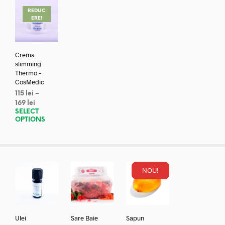
REDUC
ERE!
Crema
slimming
Thermo –
CosMedic
115
lei
–
169
lei
SELECT
OPTIONS
NOU!
Ulei
Sare Baie
Sapun